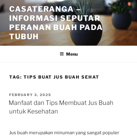
Skip
CASATERANGA –
to
INFORMASI SEPUTAR
content
PERANAN BUAH PADA
TUBUH
Menu
TAG:
TIPS BUAT JUS BUAH SEHAT
POSTED
FEBRUARY 3, 2025
ON
Manfaat dan Tips Membuat Jus Buah
untuk Kesehatan
Jus buah merupakan minuman yang sangat populer