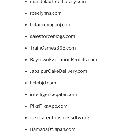
mandelaeffectlibrary.com
roselynns.com
balanceyoganj.com
salesforceblogs.com
TrainGames365.com
BaytownEvaCationRentals.com
JabalpurCakeDelivery.com
halobjd.com
intelligenceqatar.com
PikaPikaApp.com
takecareofbusinessdfw.org
HamadaOfJapan.com