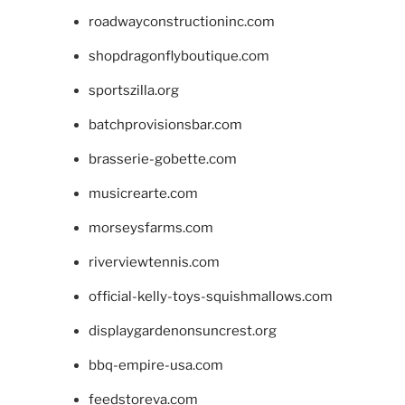
roadwayconstructioninc.com
shopdragonflyboutique.com
sportszilla.org
batchprovisionsbar.com
brasserie-gobette.com
musicrearte.com
morseysfarms.com
riverviewtennis.com
official-kelly-toys-squishmallows.com
displaygardenonsuncrest.org
bbq-empire-usa.com
feedstoreva.com