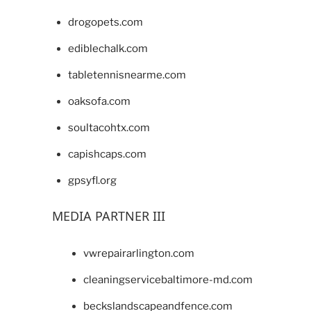
drogopets.com
ediblechalk.com
tabletennisnearme.com
oaksofa.com
soultacohtx.com
capishcaps.com
gpsyfl.org
MEDIA PARTNER III
vwrepairarlington.com
cleaningservicebaltimore-md.com
beckslandscapeandfence.com