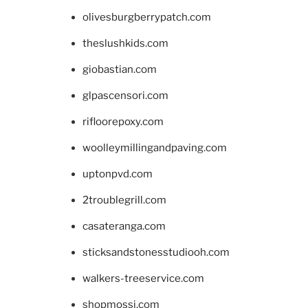
olivesburgberrypatch.com
theslushkids.com
giobastian.com
glpascensori.com
rifloorepoxy.com
woolleymillingandpaving.com
uptonpvd.com
2troublegrill.com
casateranga.com
sticksandstonesstudiooh.com
walkers-treeservice.com
shopmossi.com