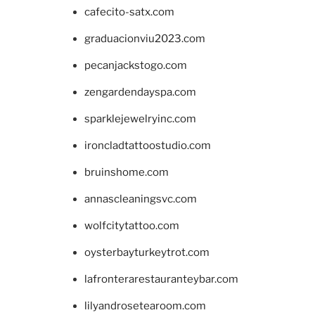
cafecito-satx.com
graduacionviu2023.com
pecanjackstogo.com
zengardendayspa.com
sparklejewelryinc.com
ironcladtattoostudio.com
bruinshome.com
annascleaningsvc.com
wolfcitytattoo.com
oysterbayturkeytrot.com
lafronterarestauranteybar.com
lilyandrosetearoom.com