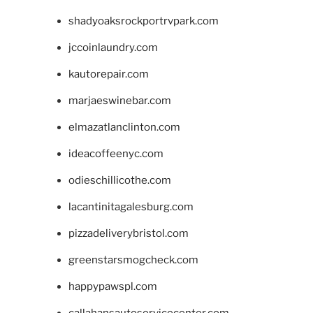
shadyoaksrockportrvpark.com
jccoinlaundry.com
kautorepair.com
marjaeswinebar.com
elmazatlanclinton.com
ideacoffeenyc.com
odieschillicothe.com
lacantinitagalesburg.com
pizzadeliverybristol.com
greenstarsmogcheck.com
happypawspl.com