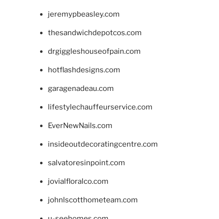
jeremypbeasley.com
thesandwichdepotcos.com
drgiggleshouseofpain.com
hotflashdesigns.com
garagenadeau.com
lifestylechauffeurservice.com
EverNewNails.com
insideoutdecoratingcentre.com
salvatoresinpoint.com
jovialfloralco.com
johnlscotthometeam.com
u-seehomes.com