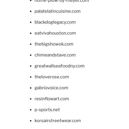
home-plow-by-meyer.com
palatelatincuisine.com
blackdoglegacy.com
eatvivahouston.com
thebigshowok.com
chimeandstave.com
greatwallseafoodny.com
theloverose.com
gabriovoice.com
resinflowart.com
p-sports.net
korsairstreetwear.com