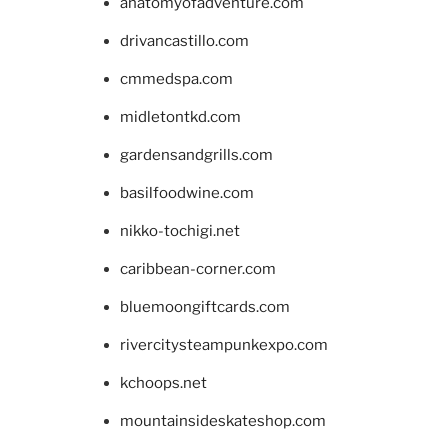
anatomyofadventure.com
drivancastillo.com
cmmedspa.com
midletontkd.com
gardensandgrills.com
basilfoodwine.com
nikko-tochigi.net
caribbean-corner.com
bluemoongiftcards.com
rivercitysteampunkexpo.com
kchoops.net
mountainsideskateshop.com