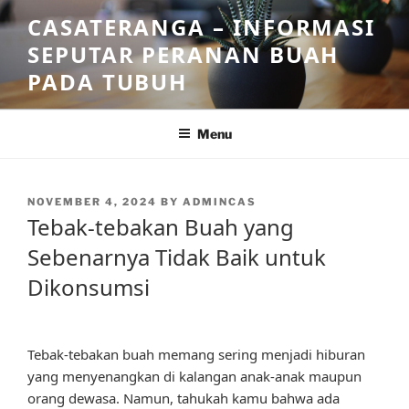
Skip
CASATERANGA – INFORMASI
to
SEPUTAR PERANAN BUAH
content
PADA TUBUH
Menu
POSTED
NOVEMBER 4, 2024
BY
ADMINCAS
ON
Tebak-tebakan Buah yang
Sebenarnya Tidak Baik untuk
Dikonsumsi
Tebak-tebakan buah memang sering menjadi hiburan
yang menyenangkan di kalangan anak-anak maupun
orang dewasa. Namun, tahukah kamu bahwa ada