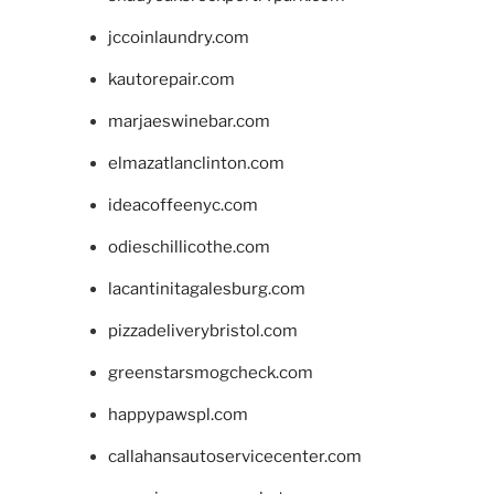
jccoinlaundry.com
kautorepair.com
marjaeswinebar.com
elmazatlanclinton.com
ideacoffeenyc.com
odieschillicothe.com
lacantinitagalesburg.com
pizzadeliverybristol.com
greenstarsmogcheck.com
happypawspl.com
callahansautoservicecenter.com