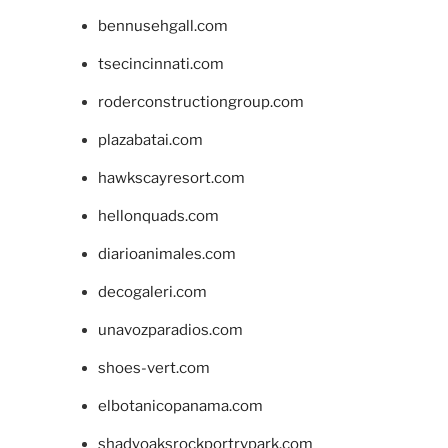
bennusehgall.com
tsecincinnati.com
roderconstructiongroup.com
plazabatai.com
hawkscayresort.com
hellonquads.com
diarioanimales.com
decogaleri.com
unavozparadios.com
shoes-vert.com
elbotanicopanama.com
shadyoaksrockportrvpark.com