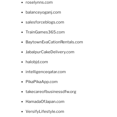
roselynns.com
balanceyoganj.com
salesforceblogs.com
TrainGames365.com
BaytownEvaCationRentals.com
JabalpurCakeDelivery.com
halobjd.com
intelligenceqatar.com
PikaPikaApp.com
takecareofbusinessdfw.org
HamadaOfJapan.com
VersifyLifestyle.com