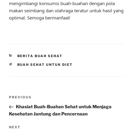
mengimbangi konsumsi buah-buahan dengan pola
makan seimbang dan olahraga teratur untuk hasil yang
optimal. Semoga bermanfaat!
CATEGORIES
BERITA BUAH SEHAT
TAGS
BUAH SEHAT UNTUK DIET
Post
Previous
PREVIOUS
navigation
Post
Khasiat Buah-Buahan Sehat untuk Menjaga
Kesehatan Jantung dan Pencernaan
Next
NEXT