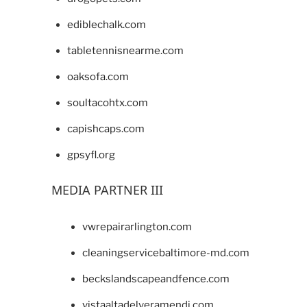
ediblechalk.com
tabletennisnearme.com
oaksofa.com
soultacohtx.com
capishcaps.com
gpsyfl.org
MEDIA PARTNER III
vwrepairarlington.com
cleaningservicebaltimore-md.com
beckslandscapeandfence.com
vistaaltadelveramendi.com