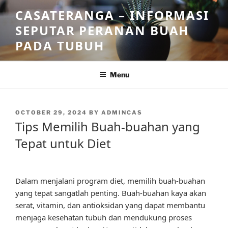
Skip
CASATERANGA – INFORMASI
to
SEPUTAR PERANAN BUAH
content
PADA TUBUH
Menu
POSTED
OCTOBER 29, 2024
BY
ADMINCAS
ON
Tips Memilih Buah-buahan yang
Tepat untuk Diet
Dalam menjalani program diet, memilih buah-buahan
yang tepat sangatlah penting. Buah-buahan kaya akan
serat, vitamin, dan antioksidan yang dapat membantu
menjaga kesehatan tubuh dan mendukung proses