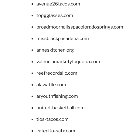
avenue26tacos.com
topgglasses.com
broadmoornailsspacoloradosprings.com
missblackpasadena.com
anneskitchen.org
valenciamarketytaqueria.com
reefrecordsllc.com
alawaffle.com
aryouthfishing.com
united-basketball.com
tios-tacos.com
cafecito-satx.com