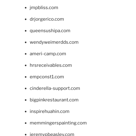
jmpbliss.com
drjorgerico.com
queensushipa.com
wendyweimerdds.com
ameri-camp.com
hrsreceivables.com
empconst1.com
cinderella-support.com
bigpinkrestaurant.com
inspirehuahin.com
memmingerspainting.com
jeremypbeasley.com