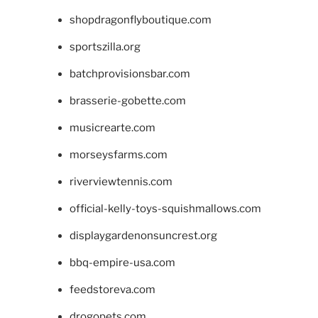
shopdragonflyboutique.com
sportszilla.org
batchprovisionsbar.com
brasserie-gobette.com
musicrearte.com
morseysfarms.com
riverviewtennis.com
official-kelly-toys-squishmallows.com
displaygardenonsuncrest.org
bbq-empire-usa.com
feedstoreva.com
drogopets.com