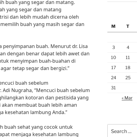
lih buah yang segar dan matang.
ah yang segar dan matang
isi dan lebih mudah dicerna oleh
k memilih buah yang masih segar dan
M
T
ara penyimpanan buah. Menurut dr. Lisa
3
4
an dengan benar dapat lebih awet dan
10
11
 untuk menyimpan buah-buahan di
17
18
agar tetap segar dan bergizi.”
24
25
mencuci buah sebelum
31
 Adi Nugraha, “Mencuci buah sebelum
ilangkan kotoran dan pestisida yang
« Mar
ni akan membuat buah lebih aman
ga kesehatan lambung Anda.”
ih buah sehat yang cocok untuk
Search
dapat menjaga kesehatan lambung
for: