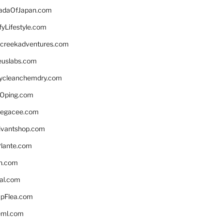
daOfJapan.com
fyLifestyle.com
screekadventures.com
euslabs.com
lycleanchemdry.com
Oping.com
legacee.com
ivantshop.com
lante.com
n.com
eal.com
pFlea.com
eml.com