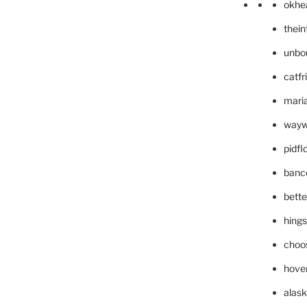
okhe
thei
unbo
catfr
maria
wayw
pidf
banc
bett
hing
choo
hove
alask