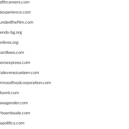
althcareers.com
ntexperience.com
undedthefilm.com
iends-bg.org
nlives.org
ardtees.com
loorsexpress.com
odevenezuelaen.com
ermoodfoodcorporation.com
stonnt.com
seagender.com
rboardssale.com
apolitics.com