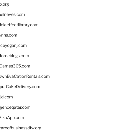
p.org
elneves.com
laeffectlibrary.com
lynns.com
nceyoganj.com
sforceblogs.com
nGames365.com
ownEvaCationRentals.com
lpurCakeDelivery.com
bjd.com
ligenceqatar.com
PikaApp.com
careofbusinessdfw.org