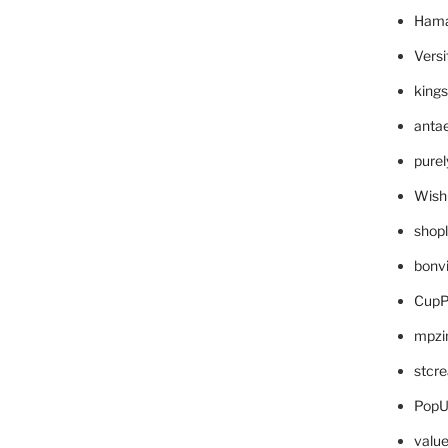
Hama
Versi
king
anta
pure
Wish
shop
bonv
CupP
mpzi
stcr
PopU
valu