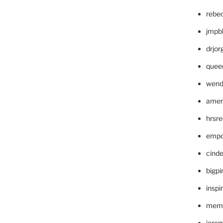
rebe
jmpb
drjor
quee
wend
amer
hrsr
empc
cinde
bigp
inspi
memm
jere