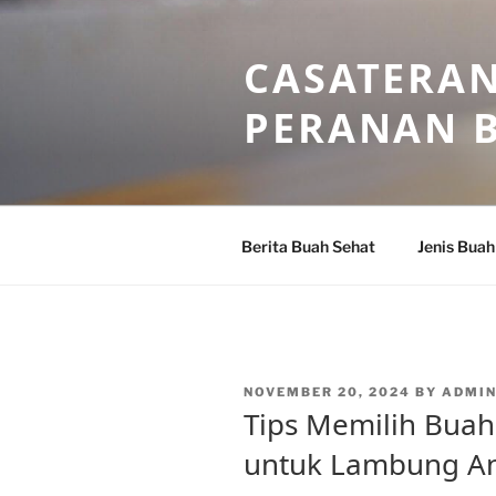
Skip
to
CASATERAN
content
PERANAN 
Berita Buah Sehat
Jenis Buah
POSTED
NOVEMBER 20, 2024
BY
ADMI
ON
Tips Memilih Buah
untuk Lambung A