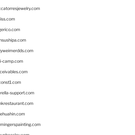
ccatorresjewelry.com
liss.com
gerico.com
nsushipa.com
yweimerdds.com
i-camp.com
eceivables.com
onst1.com
rella-support.com
inkrestaurant.com
rehuahin.com
ingerspainting.com
mypbeasley.com