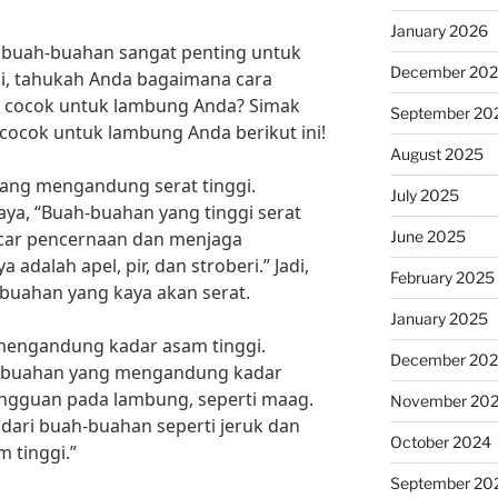
January 2026
 buah-buahan sangat penting untuk
December 20
i, tahukah Anda bagaimana cara
r cocok untuk lambung Anda? Simak
September 20
 cocok untuk lambung Anda berikut ini!
August 2025
yang mengandung serat tinggi.
July 2025
ijaya, “Buah-buahan yang tinggi serat
June 2025
ar pencernaan dan menjaga
dalah apel, pir, dan stroberi.” Jadi,
February 2025
buahan yang kaya akan serat.
January 2025
g mengandung kadar asam tinggi.
December 20
ah-buahan yang mengandung kadar
ngguan pada lambung, seperti maag.
November 20
ndari buah-buahan seperti jeruk dan
October 2024
 tinggi.”
September 20