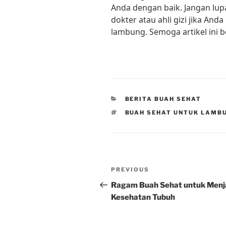
Anda dengan baik. Jangan lup
dokter atau ahli gizi jika An
lambung. Semoga artikel ini 
CATEGORIES
BERITA BUAH SEHAT
TAGS
BUAH SEHAT UNTUK LAMB
Post
Previous
PREVIOUS
navigation
Post
Ragam Buah Sehat untuk Men
Kesehatan Tubuh