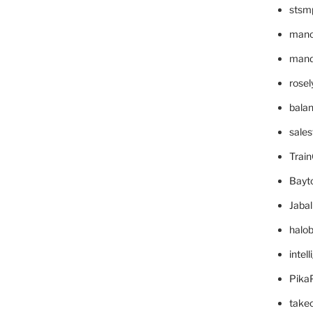
stsm
mano
mande
rose
bala
sale
Trai
Bayt
Jaba
halo
intel
Pika
take