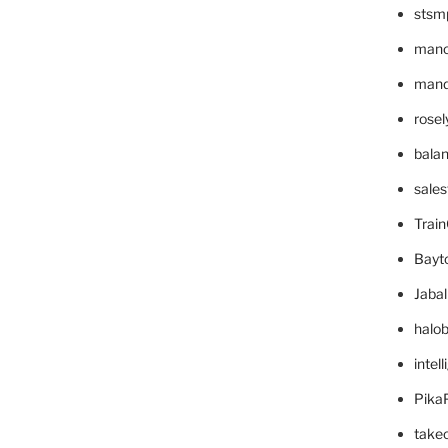
stsm
mano
mande
rose
bala
sale
Trai
Bayt
Jaba
halo
intel
Pika
take