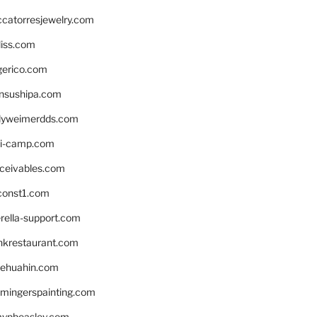
ccatorresjewelry.com
liss.com
gerico.com
nsushipa.com
yweimerdds.com
i-camp.com
eceivables.com
onst1.com
rella-support.com
inkrestaurant.com
rehuahin.com
ingerspainting.com
mypbeasley.com