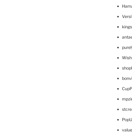
Hama
Versi
king
anta
pure
Wish
shop
bonv
CupP
mpzi
stcr
PopU
valu