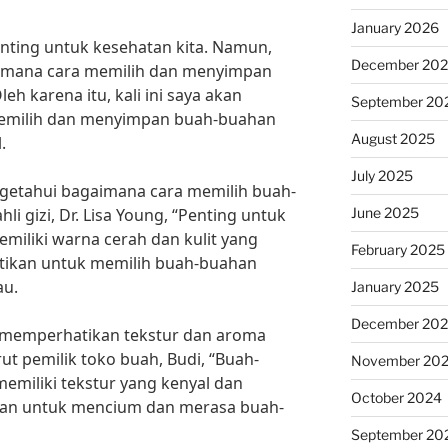
January 2026
nting untuk kesehatan kita. Namun,
December 20
aimana cara memilih dan menyimpan
h karena itu, kali ini saya akan
September 20
emilih dan menyimpan buah-buahan
August 2025
.
July 2025
ngetahui bagaimana cara memilih buah-
June 2025
i gizi, Dr. Lisa Young, “Penting untuk
iliki warna cerah dan kulit yang
February 2025
pastikan untuk memilih buah-buahan
au.
January 2025
December 20
uk memperhatikan tekstur dan aroma
t pemilik toko buah, Budi, “Buah-
November 20
emiliki tekstur yang kenyal dan
October 2024
ikan untuk mencium dan merasa buah-
September 20