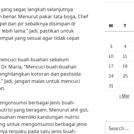
yang segar, langkah selanjutnya
benar. Menurut pakar tata boga, Chef
pel dan pir sebaiknya disimpan di
M
T
lebih lama.” Jadi, pastikan untuk
mpat yang sesuai agar tidak cepat
3
4
10
11
k mencuci buah-buahan sebelum
17
18
, Dr. Maria, “Mencuci buah-buahan
nghilangkan kotoran dan pestisida
24
25
” Jadi, jangan malas untuk mencuci
31
n.
« Mar
mengonsumsi berbagai jenis buah-
risi yang beragam. Menurut ahli gizi,
buahan memiliki kandungan nutrisi
ing untuk mengonsumsi berbagai jenis
Search
nya terpaku pada satu jenis buah-
for: