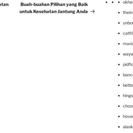
okhe
Post
atan
Buah-buahan Pilihan yang Baik
untuk Kesehatan Jantung Anda
thei
unbo
catfr
maria
wayw
pidf
banc
bett
hing
choo
hove
alask