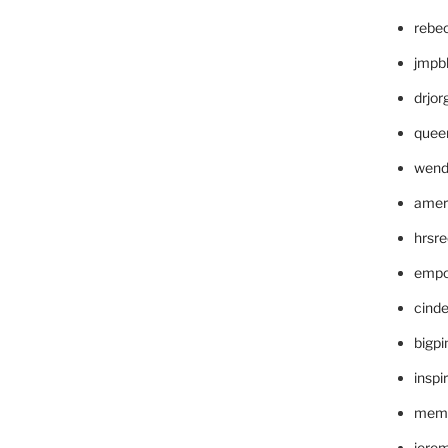
rebe
jmpb
drjor
quee
wend
amer
hrsr
empc
cinde
bigp
inspi
memm
jere