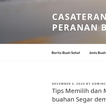
Skip
to
CASATERAN
content
PERANAN 
Berita Buah Sehat
Jenis Buah
POSTED
DECEMBER 2, 2024
BY
ADMIN
ON
Tips Memilih dan
buahan Segar dem