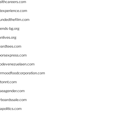
althcareers.com
ntexperience.com
undedthefilm.com
iends-bg.org
nlives.org
ardtees.com
loorsexpress.com
odevenezuelaen.com
ermoodfoodcorporation.com
stonnt.com
seagender.com
rboardssale.com
apolitics.com