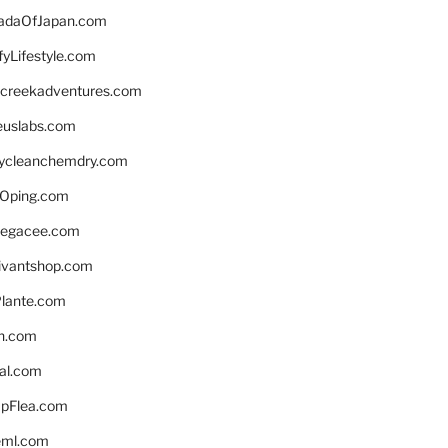
daOfJapan.com
fyLifestyle.com
screekadventures.com
euslabs.com
lycleanchemdry.com
Oping.com
legacee.com
ivantshop.com
lante.com
n.com
eal.com
pFlea.com
eml.com