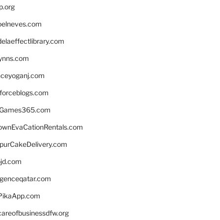
p.org
elneves.com
laeffectlibrary.com
lynns.com
nceyoganj.com
sforceblogs.com
nGames365.com
ownEvaCationRentals.com
lpurCakeDelivery.com
bjd.com
ligenceqatar.com
PikaApp.com
careofbusinessdfw.org