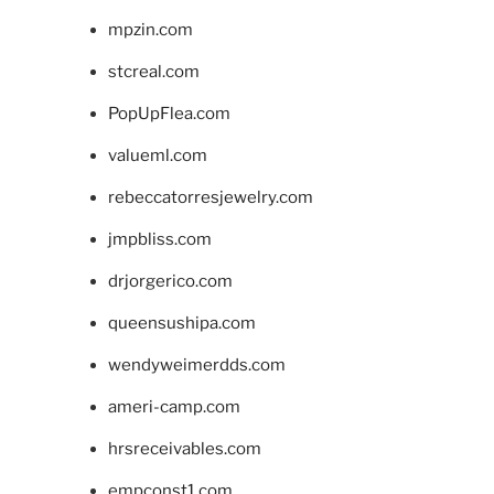
mpzin.com
stcreal.com
PopUpFlea.com
valueml.com
rebeccatorresjewelry.com
jmpbliss.com
drjorgerico.com
queensushipa.com
wendyweimerdds.com
ameri-camp.com
hrsreceivables.com
empconst1.com