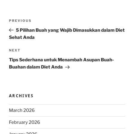
Post
Previous
PREVIOUS
navigation
Post
5 Pilihan Buah yang Wajib Dimasukkan dalam Diet
Sehat Anda
Next
NEXT
Post
Tips Sederhana untuk Menambah Asupan Buah-
Buahan dalam Diet Anda
ARCHIVES
March 2026
February 2026