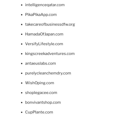
intelligenceqatar.com
PikaPikaApp.com
takecareofbusinessdfw.org
HamadaOfJapan.com
VersifyLifestyle.com
kingscreekadventures.com
antaeuslabs.com
purelycleanchemdry.com
WishOping.com
shoplegacee.com
bonvivantshop.com
CupPlante.com