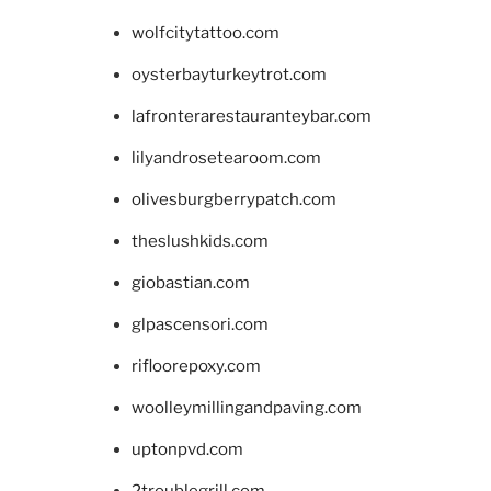
wolfcitytattoo.com
oysterbayturkeytrot.com
lafronterarestauranteybar.com
lilyandrosetearoom.com
olivesburgberrypatch.com
theslushkids.com
giobastian.com
glpascensori.com
rifloorepoxy.com
woolleymillingandpaving.com
uptonpvd.com