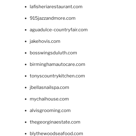
lafisheriarestaurant.com
915jazzandmore.com
aguadulce-countryfair.com
jakehovis.com
bosswingsduluth.com
birminghamautocare.com
tonyscountrykitchen.com
jbellasnailspa.com
mychaihouse.com
alvisgrooming.com
thegeorginaestate.com
blythewoodseafood.com