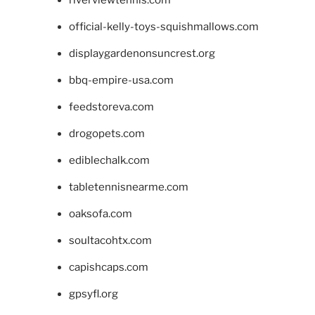
official-kelly-toys-squishmallows.com
displaygardenonsuncrest.org
bbq-empire-usa.com
feedstoreva.com
drogopets.com
ediblechalk.com
tabletennisnearme.com
oaksofa.com
soultacohtx.com
capishcaps.com
gpsyfl.org