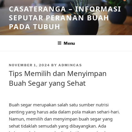
Skip
CASATERANGA – INFORMASI
to
SEPUTAR PERANAN BUAH
content
PADA TUBUH
Menu
POSTED
NOVEMBER 1, 2024
BY
ADMINCAS
ON
Tips Memilih dan Menyimpan
Buah Segar yang Sehat
Buah segar merupakan salah satu sumber nutrisi
penting yang harus ada dalam pola makan sehari-hari.
Namun, memilih dan menyimpan buah segar yang
sehat tidaklah semudah yang dibayangkan. Ada