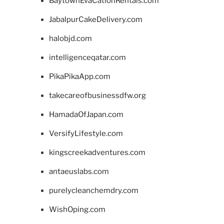
BaytownEvaCationRentals.com
JabalpurCakeDelivery.com
halobjd.com
intelligenceqatar.com
PikaPikaApp.com
takecareofbusinessdfw.org
HamadaOfJapan.com
VersifyLifestyle.com
kingscreekadventures.com
antaeuslabs.com
purelycleanchemdry.com
WishOping.com