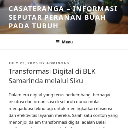
Skip
CASATERANGA – INFORMASI
to
SEPUTAR PERANAN BUAH
content
PADA TUBUH
Menu
POSTED
JULY 23, 2025
BY
ADMINCAS
ON
Transformasi Digital di BLK
Samarinda melalui Siku
Dalam era digital yang terus berkembang, berbagai
institusi dan organisasi di seluruh dunia mulai
mengadopsi teknologi untuk meningkatkan efisiensi
dan efektivitas layanan mereka. Salah satu contoh yang
menonjol dalam transformasi digital adalah Balai