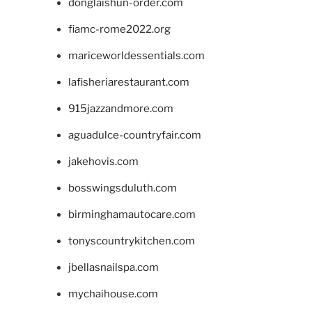
donglaishun-order.com
fiamc-rome2022.org
mariceworldessentials.com
lafisheriarestaurant.com
915jazzandmore.com
aguadulce-countryfair.com
jakehovis.com
bosswingsduluth.com
birminghamautocare.com
tonyscountrykitchen.com
jbellasnailspa.com
mychaihouse.com