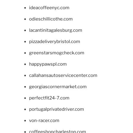
ideacoffeenyc.com
odieschillicothe.com
lacantinitagalesburg.com
pizzadeliverybristol.com
greenstarsmogcheck.com
happypawspl.com
callahansautoservicecenter.com
georgiascornermarket.com
perfectfit24-7.com
portugalprivatedriver.com
von-racer.com
coffeeshopcharleston.com