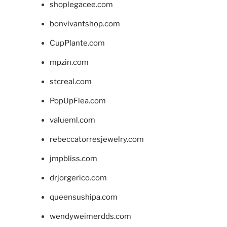
shoplegacee.com
bonvivantshop.com
CupPlante.com
mpzin.com
stcreal.com
PopUpFlea.com
valueml.com
rebeccatorresjewelry.com
jmpbliss.com
drjorgerico.com
queensushipa.com
wendyweimerdds.com