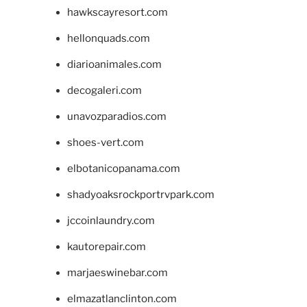
hawkscayresort.com
hellonquads.com
diarioanimales.com
decogaleri.com
unavozparadios.com
shoes-vert.com
elbotanicopanama.com
shadyoaksrockportrvpark.com
jccoinlaundry.com
kautorepair.com
marjaeswinebar.com
elmazatlanclinton.com