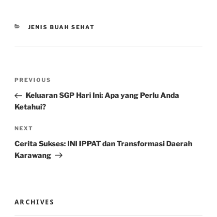
CATEGORIES
JENIS BUAH SEHAT
Post
Previous
PREVIOUS
navigation
Post
Keluaran SGP Hari Ini: Apa yang Perlu Anda
Ketahui?
Next
NEXT
Post
Cerita Sukses: INI IPPAT dan Transformasi Daerah
Karawang
ARCHIVES