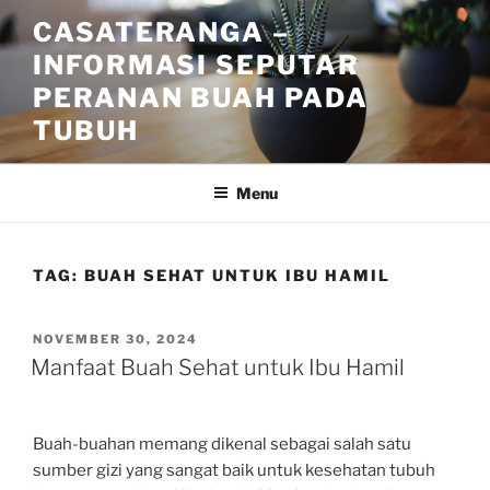
Skip
CASATERANGA –
to
INFORMASI SEPUTAR
content
PERANAN BUAH PADA
TUBUH
Menu
TAG:
BUAH SEHAT UNTUK IBU HAMIL
POSTED
NOVEMBER 30, 2024
ON
Manfaat Buah Sehat untuk Ibu Hamil
Buah-buahan memang dikenal sebagai salah satu
sumber gizi yang sangat baik untuk kesehatan tubuh