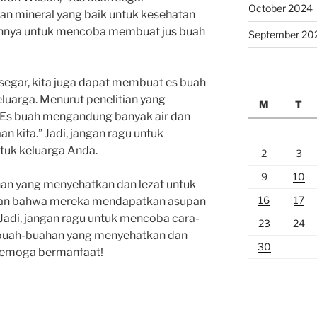
October 2024
n mineral yang baik untuk kesehatan
salahnya untuk mencoba membuat jus buah
September 20
 segar, kita juga dapat membuat es buah
luarga. Menurut penelitian yang
M
T
, “Es buah mengandung banyak air dan
n kita.” Jadi, jangan ragu untuk
uk keluarga Anda.
2
3
9
10
an yang menyehatkan dan lezat untuk
16
17
ikan bahwa mereka mendapatkan asupan
. Jadi, jangan ragu untuk mencoba cara-
23
24
n buah-buahan yang menyehatkan dan
30
. Semoga bermanfaat!