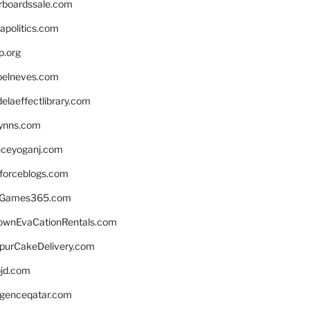
rboardssale.com
apolitics.com
p.org
elneves.com
laeffectlibrary.com
lynns.com
nceyoganj.com
sforceblogs.com
nGames365.com
ownEvaCationRentals.com
lpurCakeDelivery.com
bjd.com
ligenceqatar.com