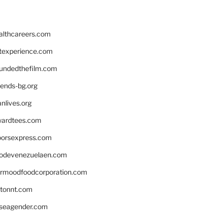
althcareers.com
ntexperience.com
undedthefilm.com
iends-bg.org
nlives.org
ardtees.com
loorsexpress.com
odevenezuelaen.com
ermoodfoodcorporation.com
stonnt.com
seagender.com