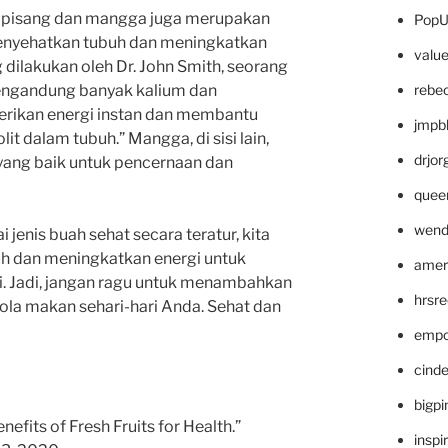
ti pisang dan mangga juga merupakan
PopU
menyehatkan tubuh dan meningkatkan
valu
g dilakukan oleh Dr. John Smith, seorang
rebe
mengandung banyak kalium dan
rikan energi instan dan membantu
jmpb
t dalam tubuh.” Mangga, di sisi lain,
drjor
 yang baik untuk pencernaan dan
quee
wend
enis buah sehat secara teratur, kita
h dan meningkatkan energi untuk
amer
ri. Jadi, jangan ragu untuk menambahkan
hrsr
la makan sehari-hari Anda. Sehat dan
empc
cinde
bigp
nefits of Fresh Fruits for Health.”
inspi