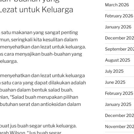
March 2026
ezat untuk Keluarga
February 2026
January 2026
 satu makanan yang sangat penting
December 20
mun, seringkali kita kesulitan dalam
menyehatkan dan lezat untuk keluarga.
September 20
has cara menyajikan buah-buahan yang
August 2025
eluarga.
July 2025
menyehatkan dan lezat untuk keluarga
June 2025
ah satu cara yang dapat dilakukan adalah
uahan dalam bentuk salad buah.
February 2025
ahlan, “Salad buah merupakan pilihan
butuhan serat dan antioksidan dalam
January 2025
December 20
buat jus buah segar untuk keluarga.
November 20
Sarah Wilson, “Jus buah segar