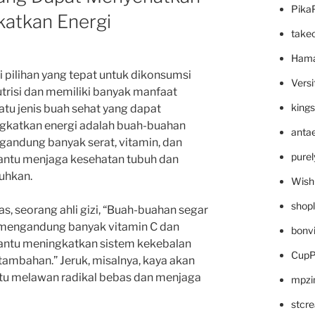
Pika
atkan Energi
take
Hama
ilihan yang tepat untuk dikonsumsi
Versi
utrisi dan memiliki banyak manfaat
king
atu jenis buah sehat yang dapat
gkatkan energi adalah buah-buahan
anta
andung banyak serat, vitamin, dan
pure
antu menjaga kesehatan tubuh dan
uhkan.
Wish
shop
as, seorang ahli gizi, “Buah-buahan segar
ur mengandung banyak vitamin C dan
bonv
antu meningkatkan sistem kekebalan
CupP
ambahan.” Jeruk, misalnya, kaya akan
tu melawan radikal bebas dan menjaga
mpzi
stcr