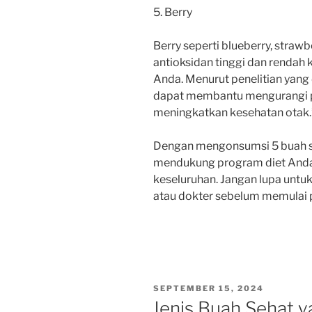
5. Berry
Berry seperti blueberry, straw
antioksidan tinggi dan rendah 
Anda. Menurut penelitian yang 
dapat membantu mengurangi 
meningkatkan kesehatan otak.
Dengan mengonsumsi 5 buah seh
mendukung program diet Anda
keseluruhan. Jangan lupa untuk 
atau dokter sebelum memulai 
POSTED
SEPTEMBER 15, 2024
ON
Jenis Buah Sehat 