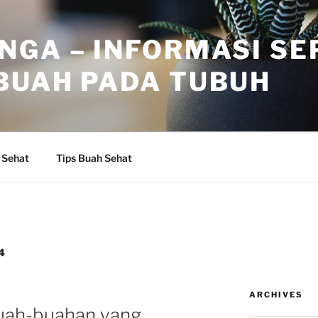
NGA – INFORMASI SE
BUAH PADA TUBUH
 Sehat
Tips Buah Sehat
4
ARCHIVES
uah-buahan yang