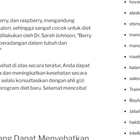
hove
alask
berry, dan raspberry, mengandung
stsm
kalori, sehingga sangat cocok untuk diet
mano
dilakukan oleh Dr. Sarah Johnson, “Berry
peradangan dalam tubuh dan
mande
”
rose
at di atas secara teratur, Anda dapat
bala
 dan meningkatkan kesehatan secara
sale
selalu konsultasikan dengan ahli gizi
program diet baru. Selamat mencoba!
Trai
Bayt
Jaba
halo
intel
yang Dapat Menyehatkan