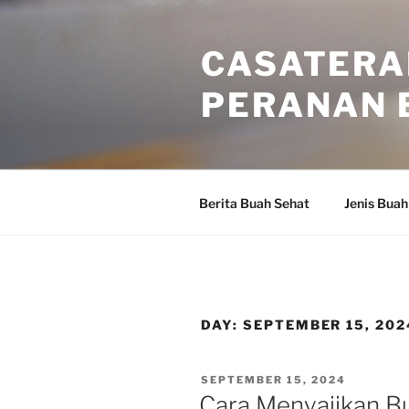
Skip
to
CASATERA
content
PERANAN 
Berita Buah Sehat
Jenis Buah
DAY:
SEPTEMBER 15, 202
POSTED
SEPTEMBER 15, 2024
ON
Cara Menyajikan B