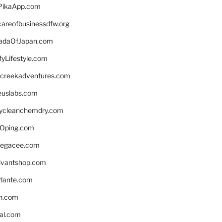
PikaApp.com
careofbusinessdfw.org
daOfJapan.com
fyLifestyle.com
screekadventures.com
euslabs.com
lycleanchemdry.com
Oping.com
legacee.com
ivantshop.com
lante.com
n.com
eal.com