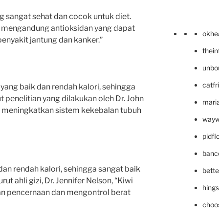
 sangat sehat dan cocok untuk diet.
el mengandung antioksidan yang dapat
okhe
nyakit jantung dan kanker.”
thei
unbo
catfr
yang baik dan rendah kalori, sehingga
 penelitian yang dilakukan oleh Dr. John
maria
 meningkatkan sistem kekebalan tubuh
wayw
pidf
banc
an rendah kalori, sehingga sangat baik
bett
t ahli gizi, Dr. Jennifer Nelson, “Kiwi
hing
 pencernaan dan mengontrol berat
choo