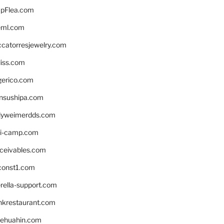
pFlea.com
eml.com
ccatorresjewelry.com
liss.com
gerico.com
nsushipa.com
yweimerdds.com
i-camp.com
eceivables.com
onst1.com
rella-support.com
inkrestaurant.com
rehuahin.com