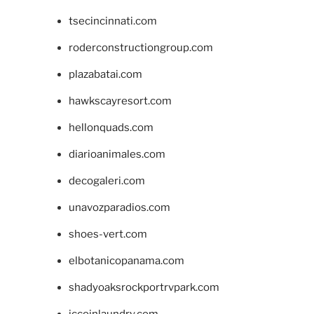
tsecincinnati.com
roderconstructiongroup.com
plazabatai.com
hawkscayresort.com
hellonquads.com
diarioanimales.com
decogaleri.com
unavozparadios.com
shoes-vert.com
elbotanicopanama.com
shadyoaksrockportrvpark.com
jccoinlaundry.com