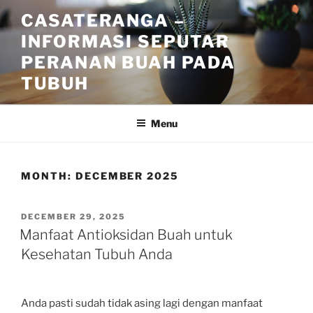
Skip
CASATERANGA –
to
INFORMASI SEPUTAR
content
PERANAN BUAH PADA
TUBUH
Menu
MONTH:
DECEMBER 2025
POSTED
DECEMBER 29, 2025
ON
Manfaat Antioksidan Buah untuk
Kesehatan Tubuh Anda
Anda pasti sudah tidak asing lagi dengan manfaat