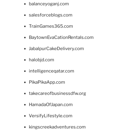
balanceyoganj.com
salesforceblogs.com
TrainGames365.com
BaytownEvaCationRentals.com
JabalpurCakeDelivery.com
halobjd.com
intelligenceqatar.com
PikaPikaApp.com
takecareofbusinessdfw.org
HamadaOfJapan.com
VersifyLifestyle.com
kingscreekadventures.com