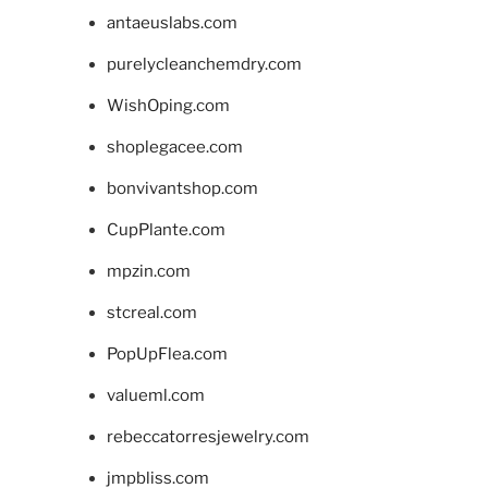
antaeuslabs.com
purelycleanchemdry.com
WishOping.com
shoplegacee.com
bonvivantshop.com
CupPlante.com
mpzin.com
stcreal.com
PopUpFlea.com
valueml.com
rebeccatorresjewelry.com
jmpbliss.com