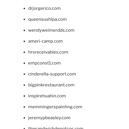
drjorgerico.com
queensushipa.com
wendyweimerdds.com
ameri-camp.com
hrsreceivables.com
empconst1.com
cinderella-support.com
bigpinkrestaurant.com
inspirehuahin.com
memmingerspainting.com
jeremypbeasley.com
thesandwichdepotcos.com