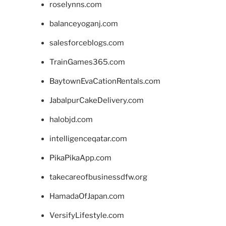
roselynns.com
balanceyoganj.com
salesforceblogs.com
TrainGames365.com
BaytownEvaCationRentals.com
JabalpurCakeDelivery.com
halobjd.com
intelligenceqatar.com
PikaPikaApp.com
takecareofbusinessdfw.org
HamadaOfJapan.com
VersifyLifestyle.com