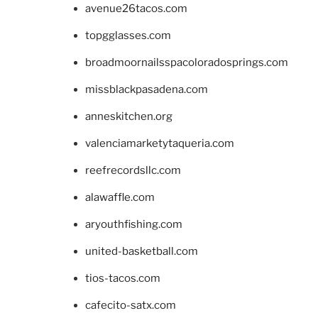
avenue26tacos.com
topgglasses.com
broadmoornailsspacoloradosprings.com
missblackpasadena.com
anneskitchen.org
valenciamarketytaqueria.com
reefrecordsllc.com
alawaffle.com
aryouthfishing.com
united-basketball.com
tios-tacos.com
cafecito-satx.com