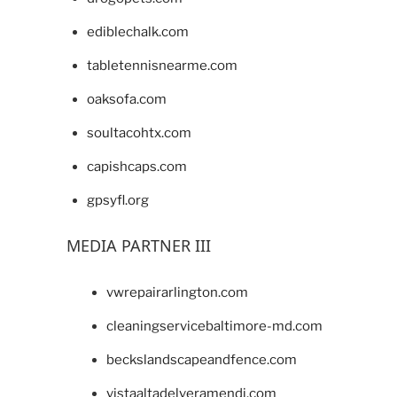
ediblechalk.com
tabletennisnearme.com
oaksofa.com
soultacohtx.com
capishcaps.com
gpsyfl.org
MEDIA PARTNER III
vwrepairarlington.com
cleaningservicebaltimore-md.com
beckslandscapeandfence.com
vistaaltadelveramendi.com