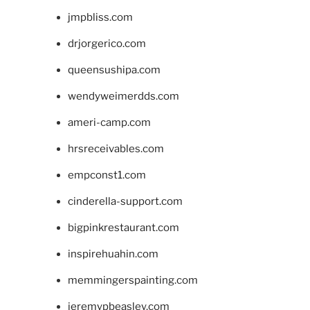
jmpbliss.com
drjorgerico.com
queensushipa.com
wendyweimerdds.com
ameri-camp.com
hrsreceivables.com
empconst1.com
cinderella-support.com
bigpinkrestaurant.com
inspirehuahin.com
memmingerspainting.com
jeremypbeasley.com