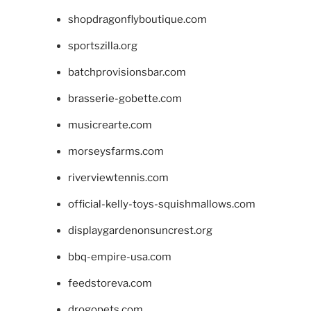
shopdragonflyboutique.com
sportszilla.org
batchprovisionsbar.com
brasserie-gobette.com
musicrearte.com
morseysfarms.com
riverviewtennis.com
official-kelly-toys-squishmallows.com
displaygardenonsuncrest.org
bbq-empire-usa.com
feedstoreva.com
drogopets.com