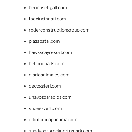
bennusehgall.com
tsecincinnati.com
roderconstructiongroup.com
plazabatai.com
hawkscayresort.com
hellonquads.com
diarioanimales.com
decogaleri.com
unavozparadios.com
shoes-vert.com
elbotanicopanama.com
shadyoaksrockportrvpark.com