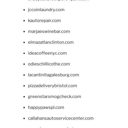
jccoinlaundry.com
kautorepair.com
marjaeswinebar.com
elmazatlanclinton.com
ideacoffeenyc.com
odieschillicothe.com
lacantinitagalesburg.com
pizzadeliverybristol.com
greenstarsmogcheck.com
happypawspl.com
callahansautoservicecenter.com