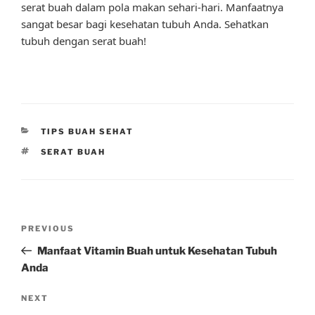
serat buah dalam pola makan sehari-hari. Manfaatnya
sangat besar bagi kesehatan tubuh Anda. Sehatkan
tubuh dengan serat buah!
CATEGORIES
TIPS BUAH SEHAT
TAGS
SERAT BUAH
Post
Previous
PREVIOUS
navigation
Post
Manfaat Vitamin Buah untuk Kesehatan Tubuh
Anda
Next
NEXT