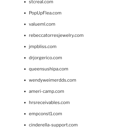
stcreal.com
PopUpFlea.com
valueml.com
rebeccatorresjewelry.com
jmpbliss.com
drjorgerico.com
queensushipa.com
wendyweimerdds.com
ameri-camp.com
hrsreceivables.com
empconst1.com
cinderella-support.com