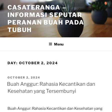
Skip
CASATERANGA –
to
INFORMASI SEPUTAR
content
PERANAN BUAH PADA
TUBUH
Menu
DAY:
OCTOBER 2, 2024
POSTED
OCTOBER 2, 2024
ON
Buah Anggur: Rahasia Kecantikan dan
Kesehatan yang Tersembunyi
Buah Anggur: Rahasia Kecantikan dan Kesehatan yang