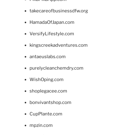
takecareofbusinessdfw.org
HamadaOfJapan.com
VersifyLifestyle.com
kingscreekadventures.com
antaeuslabs.com
purelycleanchemdry.com
WishOping.com
shoplegacee.com
bonvivantshop.com
CupPlante.com
mpzin.com