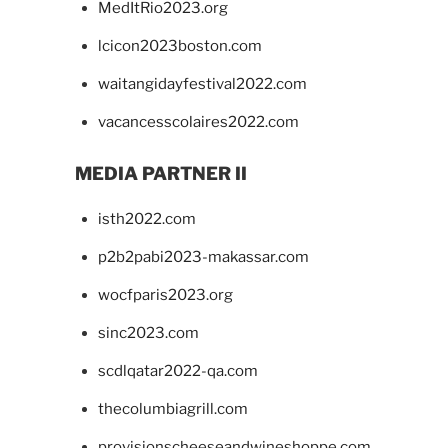
MedItRio2023.org
lcicon2023boston.com
waitangidayfestival2022.com
vacancesscolaires2022.com
MEDIA PARTNER II
isth2022.com
p2b2pabi2023-makassar.com
wocfparis2023.org
sinc2023.com
scdlqatar2022-qa.com
thecolumbiagrill.com
provisionscheeseandwineshoppe.com