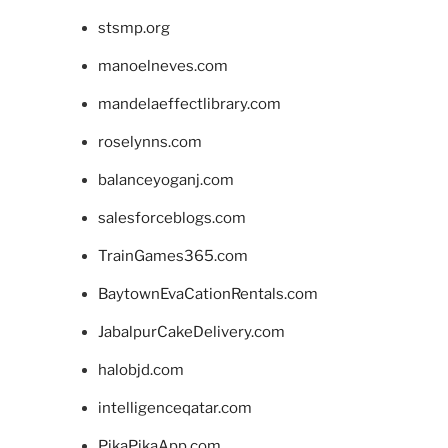
stsmp.org
manoelneves.com
mandelaeffectlibrary.com
roselynns.com
balanceyoganj.com
salesforceblogs.com
TrainGames365.com
BaytownEvaCationRentals.com
JabalpurCakeDelivery.com
halobjd.com
intelligenceqatar.com
PikaPikaApp.com