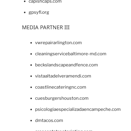
capishcaps.com
gpsyfl.org
MEDIA PARTNER III
vwrepairarlington.com
cleaningservicebaltimore-md.com
beckslandscapeandfence.com
vistaaltadelveramendi.com
coastlinecateringnc.com
cuesburgershouston.com
psicologiaespecializadaencampeche.com
dmtacos.com