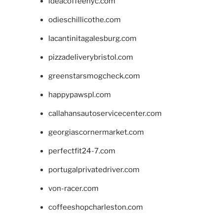
ideacoffeenyc.com
odieschillicothe.com
lacantinitagalesburg.com
pizzadeliverybristol.com
greenstarsmogcheck.com
happypawspl.com
callahansautoservicecenter.com
georgiascornermarket.com
perfectfit24-7.com
portugalprivatedriver.com
von-racer.com
coffeeshopcharleston.com