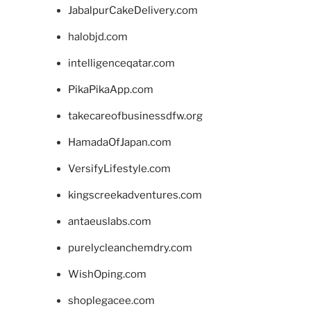
JabalpurCakeDelivery.com
halobjd.com
intelligenceqatar.com
PikaPikaApp.com
takecareofbusinessdfw.org
HamadaOfJapan.com
VersifyLifestyle.com
kingscreekadventures.com
antaeuslabs.com
purelycleanchemdry.com
WishOping.com
shoplegacee.com