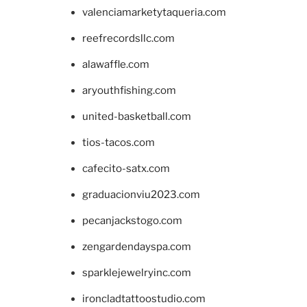
valenciamarketytaqueria.com
reefrecordsllc.com
alawaffle.com
aryouthfishing.com
united-basketball.com
tios-tacos.com
cafecito-satx.com
graduacionviu2023.com
pecanjackstogo.com
zengardendayspa.com
sparklejewelryinc.com
ironcladtattoostudio.com