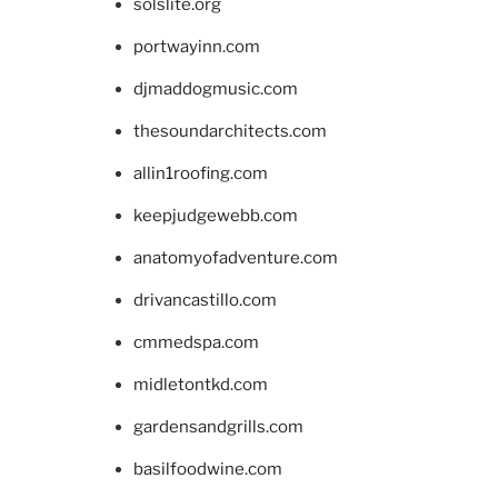
solslite.org
portwayinn.com
djmaddogmusic.com
thesoundarchitects.com
allin1roofing.com
keepjudgewebb.com
anatomyofadventure.com
drivancastillo.com
cmmedspa.com
midletontkd.com
gardensandgrills.com
basilfoodwine.com