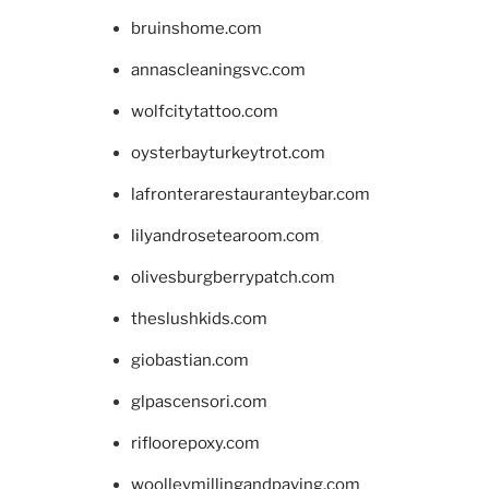
bruinshome.com
annascleaningsvc.com
wolfcitytattoo.com
oysterbayturkeytrot.com
lafronterarestauranteybar.com
lilyandrosetearoom.com
olivesburgberrypatch.com
theslushkids.com
giobastian.com
glpascensori.com
rifloorepoxy.com
woolleymillingandpaving.com