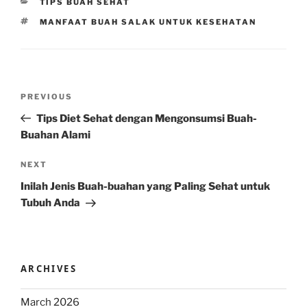
CATEGORIES
TIPS BUAH SEHAT
TAGS
MANFAAT BUAH SALAK UNTUK KESEHATAN
Post
Previous
PREVIOUS
navigation
Post
Tips Diet Sehat dengan Mengonsumsi Buah-
Buahan Alami
Next
NEXT
Post
Inilah Jenis Buah-buahan yang Paling Sehat untuk
Tubuh Anda
ARCHIVES
March 2026