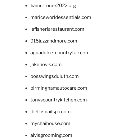
fiamc-rome2022.org
mariceworldessentials.com
lafisheriarestaurant.com
915jazzandmore.com
aguadulce-countryfair.com
jakehovis.com
bosswingsduluth.com
birminghamautocare.com
tonyscountrykitchen.com
jbellasnailspa.com
mychaihouse.com
alvisgrooming.com