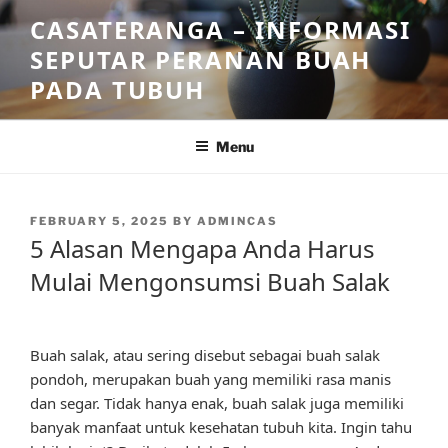
Skip
CASATERANGA – INFORMASI
to
SEPUTAR PERANAN BUAH
content
PADA TUBUH
Menu
POSTED
FEBRUARY 5, 2025
BY
ADMINCAS
ON
5 Alasan Mengapa Anda Harus
Mulai Mengonsumsi Buah Salak
Buah salak, atau sering disebut sebagai buah salak
pondoh, merupakan buah yang memiliki rasa manis
dan segar. Tidak hanya enak, buah salak juga memiliki
banyak manfaat untuk kesehatan tubuh kita. Ingin tahu