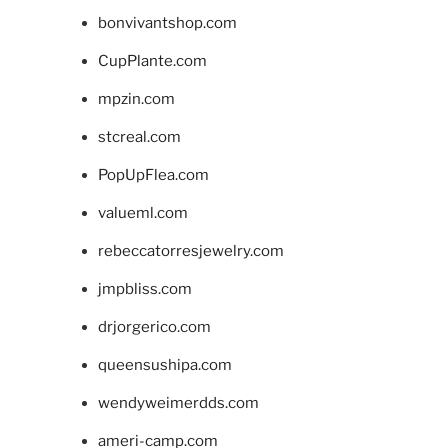
bonvivantshop.com
CupPlante.com
mpzin.com
stcreal.com
PopUpFlea.com
valueml.com
rebeccatorresjewelry.com
jmpbliss.com
drjorgerico.com
queensushipa.com
wendyweimerdds.com
ameri-camp.com