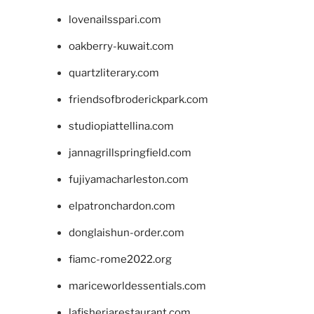
lovenailsspari.com
oakberry-kuwait.com
quartzliterary.com
friendsofbroderickpark.com
studiopiattellina.com
jannagrillspringfield.com
fujiyamacharleston.com
elpatronchardon.com
donglaishun-order.com
fiamc-rome2022.org
mariceworldessentials.com
lafisheriarestaurant.com