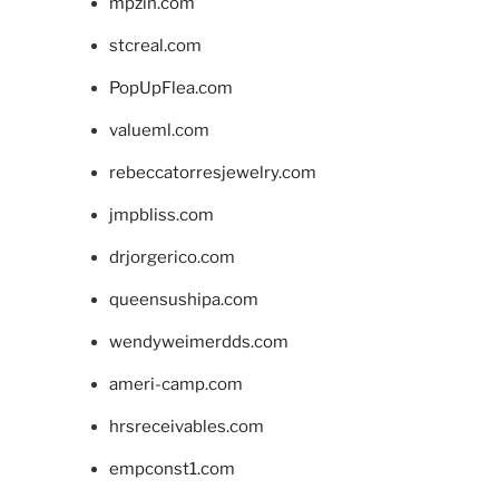
mpzin.com
stcreal.com
PopUpFlea.com
valueml.com
rebeccatorresjewelry.com
jmpbliss.com
drjorgerico.com
queensushipa.com
wendyweimerdds.com
ameri-camp.com
hrsreceivables.com
empconst1.com