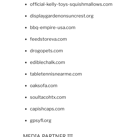
official-kelly-toys-squishmallows.com
displaygardenonsuncrest.org
bbq-empire-usa.com
feedstoreva.com
drogopets.com
ediblechalk.com
tabletennisnearme.com
oaksofa.com
soultacohtx.com
capishcaps.com
gpsyfl.org
MEDIA PARTNER III