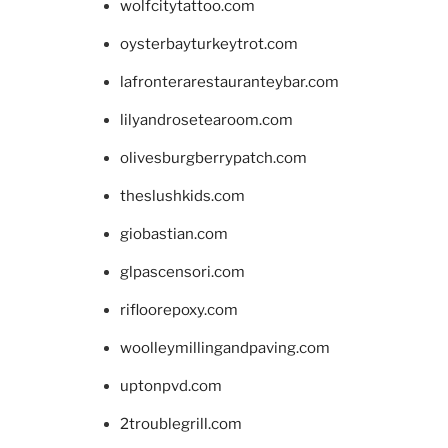
wolfcitytattoo.com
oysterbayturkeytrot.com
lafronterarestauranteybar.com
lilyandrosetearoom.com
olivesburgberrypatch.com
theslushkids.com
giobastian.com
glpascensori.com
rifloorepoxy.com
woolleymillingandpaving.com
uptonpvd.com
2troublegrill.com