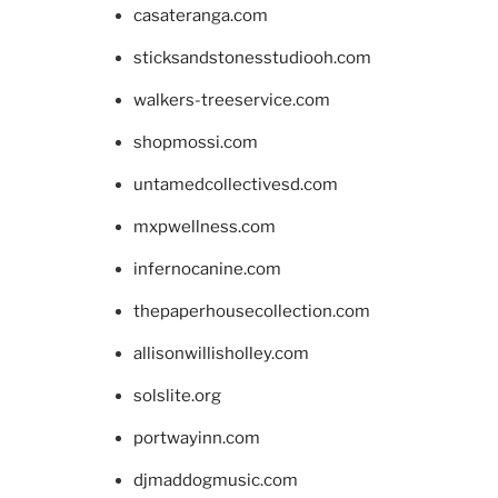
casateranga.com
sticksandstonesstudiooh.com
walkers-treeservice.com
shopmossi.com
untamedcollectivesd.com
mxpwellness.com
infernocanine.com
thepaperhousecollection.com
allisonwillisholley.com
solslite.org
portwayinn.com
djmaddogmusic.com