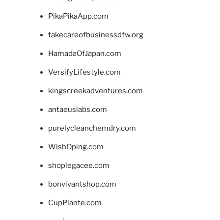
PikaPikaApp.com
takecareofbusinessdfw.org
HamadaOfJapan.com
VersifyLifestyle.com
kingscreekadventures.com
antaeuslabs.com
purelycleanchemdry.com
WishOping.com
shoplegacee.com
bonvivantshop.com
CupPlante.com