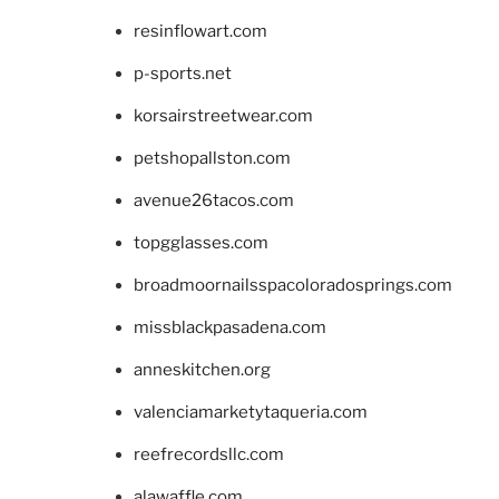
resinflowart.com
p-sports.net
korsairstreetwear.com
petshopallston.com
avenue26tacos.com
topgglasses.com
broadmoornailsspacoloradosprings.com
missblackpasadena.com
anneskitchen.org
valenciamarketytaqueria.com
reefrecordsllc.com
alawaffle.com