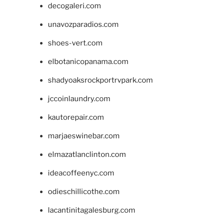
decogaleri.com
unavozparadios.com
shoes-vert.com
elbotanicopanama.com
shadyoaksrockportrvpark.com
jccoinlaundry.com
kautorepair.com
marjaeswinebar.com
elmazatlanclinton.com
ideacoffeenyc.com
odieschillicothe.com
lacantinitagalesburg.com