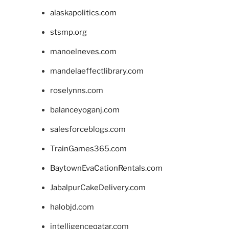
alaskapolitics.com
stsmp.org
manoelneves.com
mandelaeffectlibrary.com
roselynns.com
balanceyoganj.com
salesforceblogs.com
TrainGames365.com
BaytownEvaCationRentals.com
JabalpurCakeDelivery.com
halobjd.com
intelligenceqatar.com