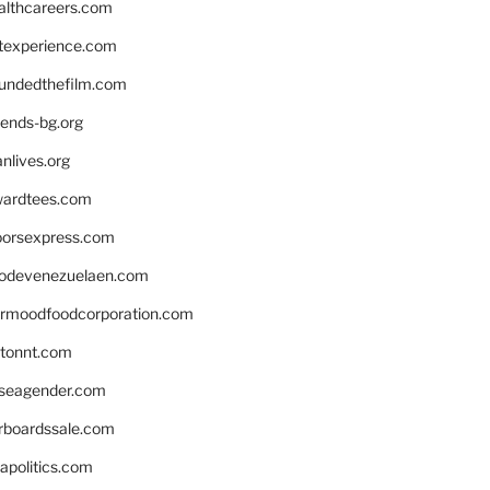
althcareers.com
ntexperience.com
undedthefilm.com
iends-bg.org
nlives.org
ardtees.com
loorsexpress.com
odevenezuelaen.com
ermoodfoodcorporation.com
stonnt.com
seagender.com
rboardssale.com
apolitics.com