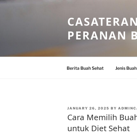
Skip
to
CASATERAN
content
PERANAN 
Berita Buah Sehat
Jenis Buah
POSTED
JANUARY 26, 2025
BY
ADMINC
ON
Cara Memilih Bua
untuk Diet Sehat