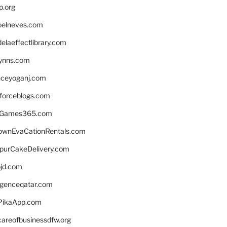
p.org
elneves.com
laeffectlibrary.com
lynns.com
nceyoganj.com
sforceblogs.com
nGames365.com
ownEvaCationRentals.com
lpurCakeDelivery.com
bjd.com
ligenceqatar.com
PikaApp.com
careofbusinessdfw.org