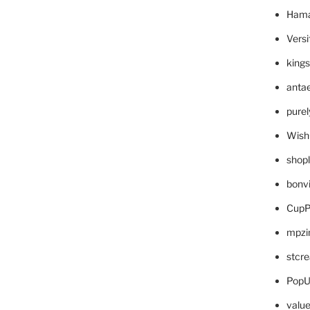
Hama
Versi
king
anta
pure
Wish
shop
bonv
CupP
mpzi
stcr
PopU
valu