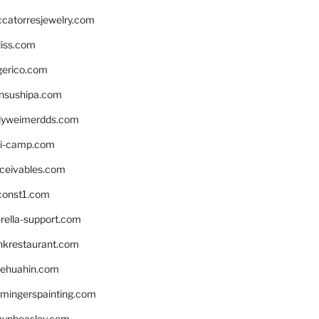
ccatorresjewelry.com
liss.com
gerico.com
nsushipa.com
yweimerdds.com
i-camp.com
eceivables.com
onst1.com
rella-support.com
inkrestaurant.com
rehuahin.com
ingerspainting.com
mypbeasley.com