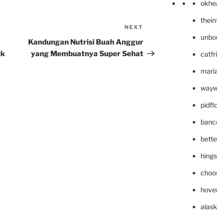
okhe
thei
NEXT
Next
unbo
Post
Kandungan Nutrisi Buah Anggur
uk
yang Membuatnya Super Sehat
catfr
maria
wayw
pidf
banc
bett
hing
choo
hove
alask