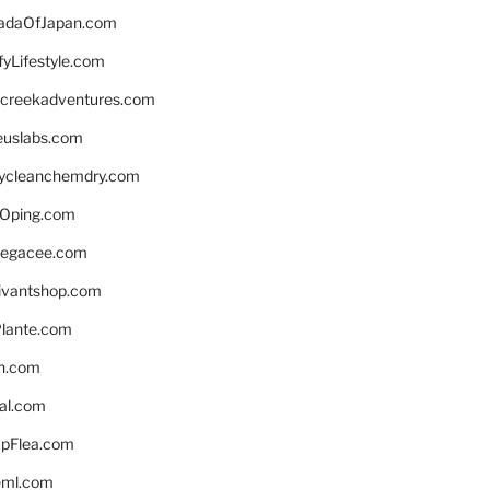
daOfJapan.com
fyLifestyle.com
screekadventures.com
euslabs.com
lycleanchemdry.com
Oping.com
legacee.com
ivantshop.com
lante.com
n.com
eal.com
pFlea.com
eml.com