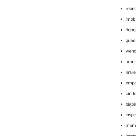
rebe
jmpb
drjor
quee
wend
amer
hrsr
empc
cinde
bigp
inspi
memm
jere