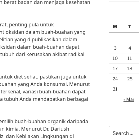
 berat badan dan menjaga kesehatan
rat, penting pula untuk
M
T
tioksidan dalam buah-buahan yang
itian yang dipublikasikan dalam
tioksidan dalam buah-buahan dapat
3
4
tubuh dari kerusakan akibat radikal
10
11
17
18
tuk diet sehat, pastikan juga untuk
24
25
-buahan yang Anda konsumsi. Menurut
31
et terkenal, variasi buah-buahan dapat
 tubuh Anda mendapatkan berbagai
« Mar
memilih buah-buahan organik daripada
n kimia. Menurut Dr. Dariush
Search
izi dan Kebijakan Lingkungan di
for: