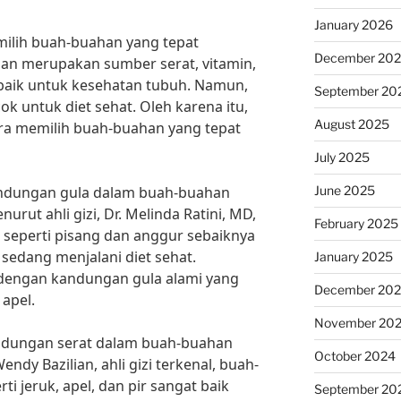
January 2026
emilih buah-buahan yang tepat
December 20
han merupakan sumber serat, vitamin,
 baik untuk kesehatan tubuh. Namun,
September 20
k untuk diet sehat. Oleh karena itu,
August 2025
ra memilih buah-buahan yang tepat
July 2025
June 2025
andungan gula dalam buah-buahan
rut ahli gizi, Dr. Melinda Ratini, MD,
February 2025
 seperti pisang dan anggur sebaiknya
sedang menjalani diet sehat.
January 2025
 dengan kandungan gula alami yang
December 20
 apel.
November 20
kandungan serat dalam buah-buahan
October 2024
endy Bazilian, ahli gizi terkenal, buah-
ti jeruk, apel, dan pir sangat baik
September 20