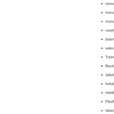
stsm
mano
mande
rose
bala
sale
Trai
Bayt
Jaba
halo
intel
Pika
take