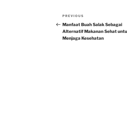
Post
Previous
PREVIOUS
navigation
Post
Manfaat Buah Salak Sebagai
Alternatif Makanan Sehat unt
Menjaga Kesehatan