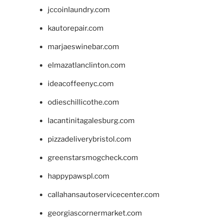
jccoinlaundry.com
kautorepair.com
marjaeswinebar.com
elmazatlanclinton.com
ideacoffeenyc.com
odieschillicothe.com
lacantinitagalesburg.com
pizzadeliverybristol.com
greenstarsmogcheck.com
happypawspl.com
callahansautoservicecenter.com
georgiascornermarket.com