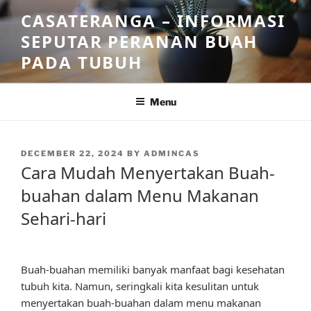
Skip
CASATERANGA – INFORMASI
to
SEPUTAR PERANAN BUAH
content
PADA TUBUH
Menu
POSTED
DECEMBER 22, 2024
BY
ADMINCAS
ON
Cara Mudah Menyertakan Buah-
buahan dalam Menu Makanan
Sehari-hari
Buah-buahan memiliki banyak manfaat bagi kesehatan
tubuh kita. Namun, seringkali kita kesulitan untuk
menyertakan buah-buahan dalam menu makanan