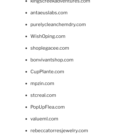
kingscreekadventures.com
antaeuslabs.com
purelycleanchemdry.com
WishOping.com
shoplegacee.com
bonvivantshop.com
CupPlante.com
mpzin.com
stcreal.com
PopUpFlea.com
valueml.com
rebeccatorresjewelry.com