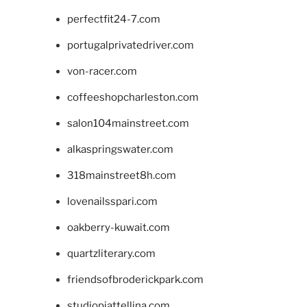
perfectfit24-7.com
portugalprivatedriver.com
von-racer.com
coffeeshopcharleston.com
salon104mainstreet.com
alkaspringswater.com
318mainstreet8h.com
lovenailsspari.com
oakberry-kuwait.com
quartzliterary.com
friendsofbroderickpark.com
studiopiattellina.com