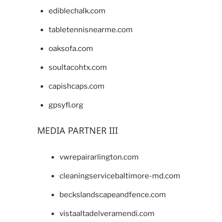
ediblechalk.com
tabletennisnearme.com
oaksofa.com
soultacohtx.com
capishcaps.com
gpsyfl.org
MEDIA PARTNER III
vwrepairarlington.com
cleaningservicebaltimore-md.com
beckslandscapeandfence.com
vistaaltadelveramendi.com