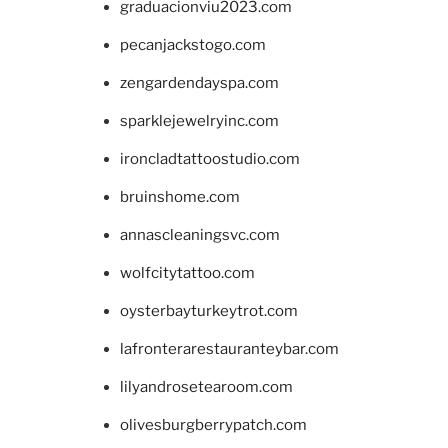
graduacionviu2023.com
pecanjackstogo.com
zengardendayspa.com
sparklejewelryinc.com
ironcladtattoostudio.com
bruinshome.com
annascleaningsvc.com
wolfcitytattoo.com
oysterbayturkeytrot.com
lafronterarestauranteybar.com
lilyandrosetearoom.com
olivesburgberrypatch.com