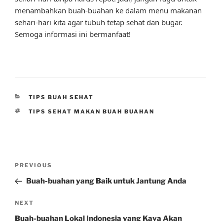
menambahkan buah-buahan ke dalam menu makanan
sehari-hari kita agar tubuh tetap sehat dan bugar.
Semoga informasi ini bermanfaat!
CATEGORIES
TIPS BUAH SEHAT
TAGS
TIPS SEHAT MAKAN BUAH BUAHAN
Post
Previous
PREVIOUS
navigation
Post
Buah-buahan yang Baik untuk Jantung Anda
Next
NEXT
Post
Buah-buahan Lokal Indonesia yang Kaya Akan