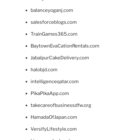
balanceyoganj.com
salesforceblogs.com
TrainGames365.com
BaytownEvaCationRentals.com
JabalpurCakeDelivery.com
halobjd.com
intelligenceqatar.com
PikaPikaApp.com
takecareofbusinessdfw.org
HamadaOfJapan.com
VersifyLifestyle.com