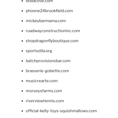
bobacove.com
phoone24brookfield.com
mickeybarmama.com
roadwayconstructioninc.com
shopdragonflyboutique.com
sportszilla.org
batchprovisionsbar.com
brasserie-gobette.com
musicrearte.com
morseysfarms.com
riverviewtennis.com
official-kelly-toys-squishmallows.com