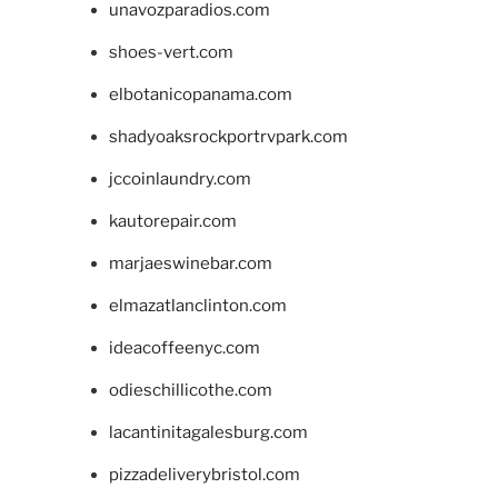
unavozparadios.com
shoes-vert.com
elbotanicopanama.com
shadyoaksrockportrvpark.com
jccoinlaundry.com
kautorepair.com
marjaeswinebar.com
elmazatlanclinton.com
ideacoffeenyc.com
odieschillicothe.com
lacantinitagalesburg.com
pizzadeliverybristol.com