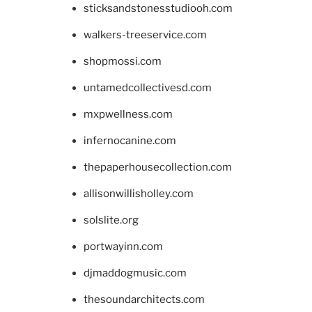
sticksandstonesstudiooh.com
walkers-treeservice.com
shopmossi.com
untamedcollectivesd.com
mxpwellness.com
infernocanine.com
thepaperhousecollection.com
allisonwillisholley.com
solslite.org
portwayinn.com
djmaddogmusic.com
thesoundarchitects.com