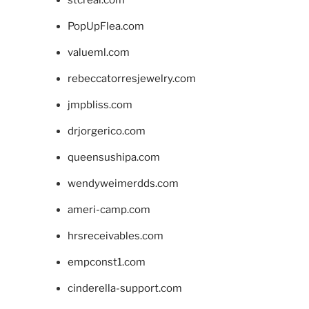
stcreal.com
PopUpFlea.com
valueml.com
rebeccatorresjewelry.com
jmpbliss.com
drjorgerico.com
queensushipa.com
wendyweimerdds.com
ameri-camp.com
hrsreceivables.com
empconst1.com
cinderella-support.com