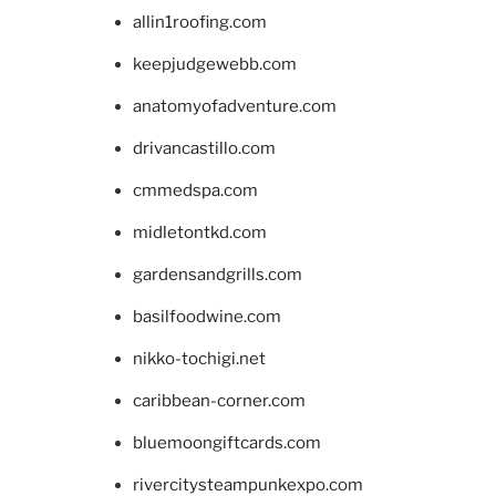
allin1roofing.com
keepjudgewebb.com
anatomyofadventure.com
drivancastillo.com
cmmedspa.com
midletontkd.com
gardensandgrills.com
basilfoodwine.com
nikko-tochigi.net
caribbean-corner.com
bluemoongiftcards.com
rivercitysteampunkexpo.com