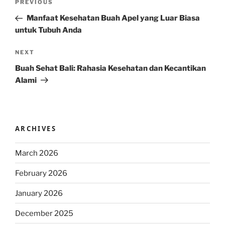
Previous
PREVIOUS
navigation
Post
Manfaat Kesehatan Buah Apel yang Luar Biasa
untuk Tubuh Anda
Next
NEXT
Post
Buah Sehat Bali: Rahasia Kesehatan dan Kecantikan
Alami
ARCHIVES
March 2026
February 2026
January 2026
December 2025