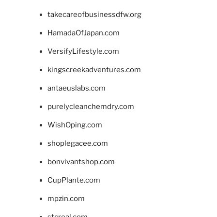
takecareofbusinessdfw.org
HamadaOfJapan.com
VersifyLifestyle.com
kingscreekadventures.com
antaeuslabs.com
purelycleanchemdry.com
WishOping.com
shoplegacee.com
bonvivantshop.com
CupPlante.com
mpzin.com