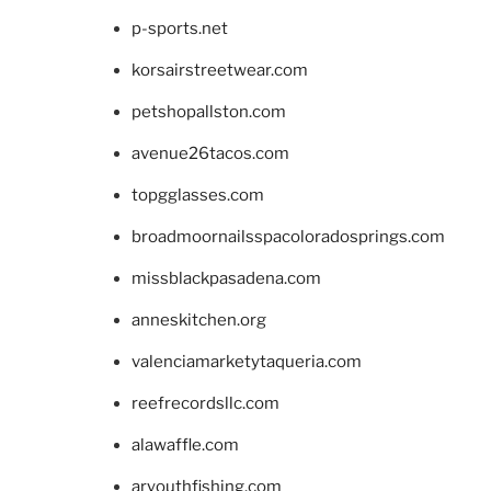
p-sports.net
korsairstreetwear.com
petshopallston.com
avenue26tacos.com
topgglasses.com
broadmoornailsspacoloradosprings.com
missblackpasadena.com
anneskitchen.org
valenciamarketytaqueria.com
reefrecordsllc.com
alawaffle.com
aryouthfishing.com