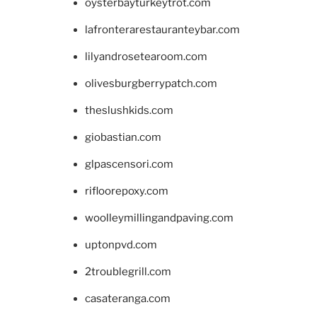
oysterbayturkeytrot.com
lafronterarestauranteybar.com
lilyandrosetearoom.com
olivesburgberrypatch.com
theslushkids.com
giobastian.com
glpascensori.com
rifloorepoxy.com
woolleymillingandpaving.com
uptonpvd.com
2troublegrill.com
casateranga.com