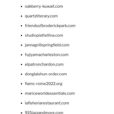
oakberry-kuwait.com
quartzliterary.com
friendsofbroderickpark.com
studiopiattellina.com
jannagrillspringfield.com
fujiyamacharleston.com
elpatronchardon.com
donglaishun-order.com
fiamc-rome2022.org
mariceworldessentials.com
lafisheriarestaurant.com
915jazzandmore.com