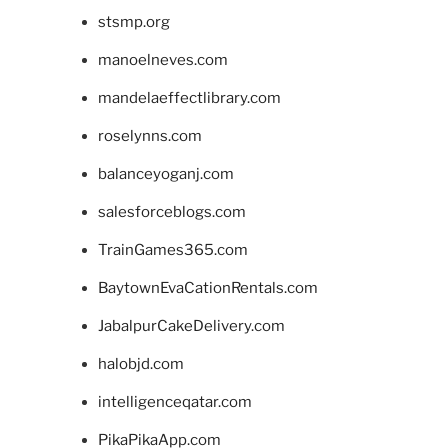
stsmp.org
manoelneves.com
mandelaeffectlibrary.com
roselynns.com
balanceyoganj.com
salesforceblogs.com
TrainGames365.com
BaytownEvaCationRentals.com
JabalpurCakeDelivery.com
halobjd.com
intelligenceqatar.com
PikaPikaApp.com