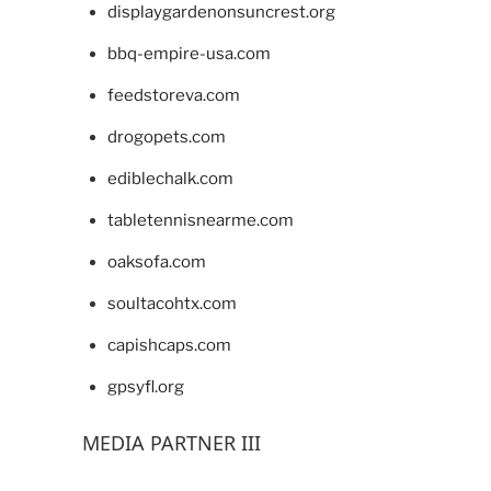
displaygardenonsuncrest.org
bbq-empire-usa.com
feedstoreva.com
drogopets.com
ediblechalk.com
tabletennisnearme.com
oaksofa.com
soultacohtx.com
capishcaps.com
gpsyfl.org
MEDIA PARTNER III