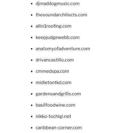
djmaddogmusic.com
thesoundarchitects.com
allin1roofing.com
keepjudgewebb.com
anatomyofadventure.com
drivancastillo.com
cmmedspa.com
midletontkd.com
gardensandgrills.com
basilfoodwine.com
nikko-tochigi.net
caribbean-corner.com