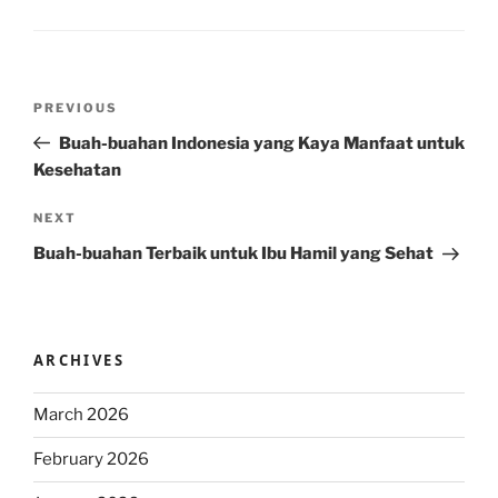
Post
Previous
PREVIOUS
navigation
Post
Buah-buahan Indonesia yang Kaya Manfaat untuk
Kesehatan
Next
NEXT
Post
Buah-buahan Terbaik untuk Ibu Hamil yang Sehat
ARCHIVES
March 2026
February 2026