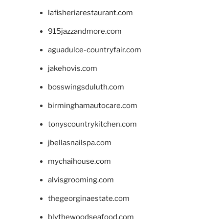
lafisheriarestaurant.com
915jazzandmore.com
aguadulce-countryfair.com
jakehovis.com
bosswingsduluth.com
birminghamautocare.com
tonyscountrykitchen.com
jbellasnailspa.com
mychaihouse.com
alvisgrooming.com
thegeorginaestate.com
blythewoodseafood.com