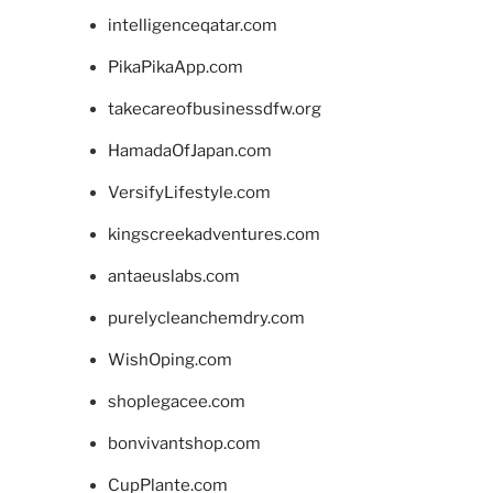
intelligenceqatar.com
PikaPikaApp.com
takecareofbusinessdfw.org
HamadaOfJapan.com
VersifyLifestyle.com
kingscreekadventures.com
antaeuslabs.com
purelycleanchemdry.com
WishOping.com
shoplegacee.com
bonvivantshop.com
CupPlante.com