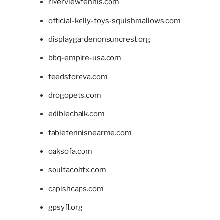
riverviewtennis.com
official-kelly-toys-squishmallows.com
displaygardenonsuncrest.org
bbq-empire-usa.com
feedstoreva.com
drogopets.com
ediblechalk.com
tabletennisnearme.com
oaksofa.com
soultacohtx.com
capishcaps.com
gpsyfl.org