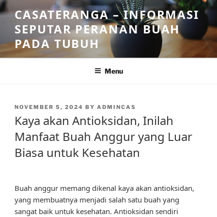
Skip
CASATERANGA – INFORMASI
to
SEPUTAR PERANAN BUAH
content
PADA TUBUH
Menu
POSTED
NOVEMBER 5, 2024
BY
ADMINCAS
ON
Kaya akan Antioksidan, Inilah
Manfaat Buah Anggur yang Luar
Biasa untuk Kesehatan
Buah anggur memang dikenal kaya akan antioksidan,
yang membuatnya menjadi salah satu buah yang
sangat baik untuk kesehatan. Antioksidan sendiri