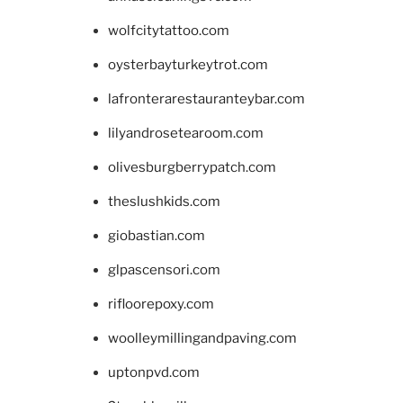
wolfcitytattoo.com
oysterbayturkeytrot.com
lafronterarestauranteybar.com
lilyandrosetearoom.com
olivesburgberrypatch.com
theslushkids.com
giobastian.com
glpascensori.com
rifloorepoxy.com
woolleymillingandpaving.com
uptonpvd.com