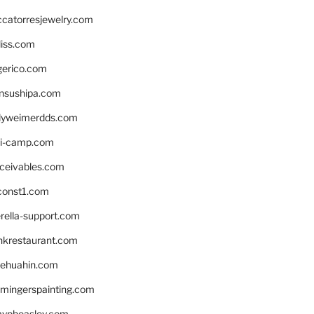
ccatorresjewelry.com
liss.com
gerico.com
nsushipa.com
yweimerdds.com
i-camp.com
eceivables.com
onst1.com
rella-support.com
inkrestaurant.com
rehuahin.com
ingerspainting.com
mypbeasley.com