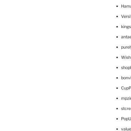
Hama
Versi
king
anta
pure
Wish
shop
bonv
CupP
mpzi
stcr
PopU
valu