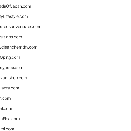
daOfJapan.com
fyLifestyle.com
screekadventures.com
euslabs.com
lycleanchemdry.com
Oping.com
legacee.com
ivantshop.com
lante.com
n.com
eal.com
pFlea.com
eml.com