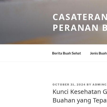
Skip
to
CASATERAN
content
PERANAN 
Berita Buah Sehat
Jenis Buah
POSTED
OCTOBER 31, 2024
BY
ADMINC
ON
Kunci Kesehatan G
Buahan yang Tepa