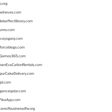
p.org
elneves.com
laeffectlibrary.com
lynns.com
nceyoganj.com
sforceblogs.com
nGames365.com
ownEvaCationRentals.com
lpurCakeDelivery.com
bjd.com
ligenceqatar.com
PikaApp.com
careofbusinessdfw.org