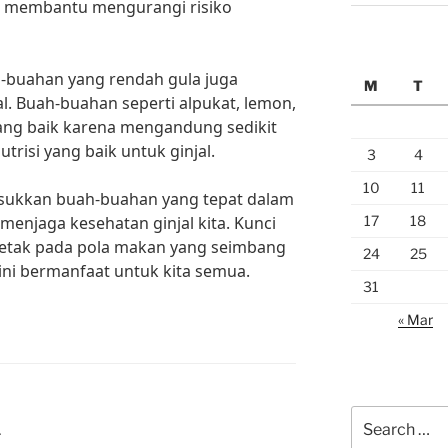
t membantu mengurangi risiko
h-buahan yang rendah gula juga
M
T
l. Buah-buahan seperti alpukat, lemon,
yang baik karena mengandung sedikit
trisi yang baik untuk ginjal.
3
4
10
11
asukkan buah-buahan yang tepat dalam
17
18
menjaga kesehatan ginjal kita. Kunci
letak pada pola makan yang seimbang
24
25
ini bermanfaat untuk kita semua.
31
« Mar
Search
L
for: