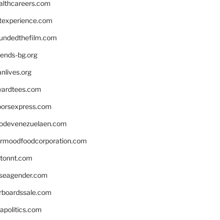
althcareers.com
ntexperience.com
undedthefilm.com
iends-bg.org
nlives.org
ardtees.com
loorsexpress.com
odevenezuelaen.com
ermoodfoodcorporation.com
stonnt.com
seagender.com
rboardssale.com
apolitics.com