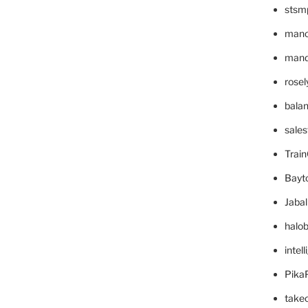
stsm
mano
mande
rose
bala
sale
Trai
Bayt
Jaba
halo
intel
Pika
take