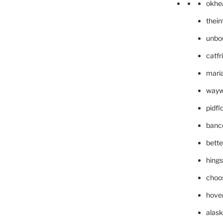
okhe
thei
unbo
catfr
maria
wayw
pidf
banc
bett
hing
choo
hove
alask