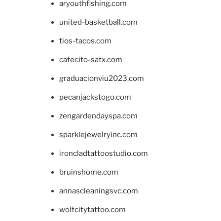
aryouthfishing.com
united-basketball.com
tios-tacos.com
cafecito-satx.com
graduacionviu2023.com
pecanjackstogo.com
zengardendayspa.com
sparklejewelryinc.com
ironcladtattoostudio.com
bruinshome.com
annascleaningsvc.com
wolfcitytattoo.com