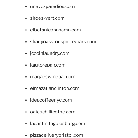
unavozparadios.com
shoes-vert.com
elbotanicopanama.com
shadyoaksrockportrvpark.com
jccoinlaundry.com
kautorepair.com
marjaeswinebar.com
elmazatlanclinton.com
ideacoffeenyc.com
odieschillicothe.com
lacantinitagalesburg.com
pizzadeliverybristol.com