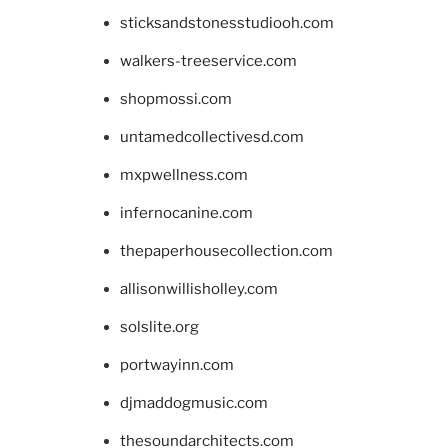
sticksandstonesstudiooh.com
walkers-treeservice.com
shopmossi.com
untamedcollectivesd.com
mxpwellness.com
infernocanine.com
thepaperhousecollection.com
allisonwillisholley.com
solslite.org
portwayinn.com
djmaddogmusic.com
thesoundarchitects.com