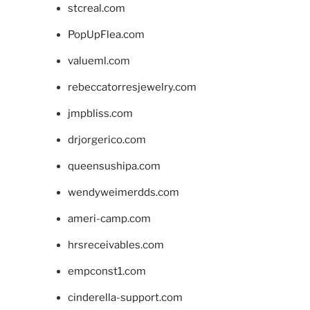
stcreal.com
PopUpFlea.com
valueml.com
rebeccatorresjewelry.com
jmpbliss.com
drjorgerico.com
queensushipa.com
wendyweimerdds.com
ameri-camp.com
hrsreceivables.com
empconst1.com
cinderella-support.com