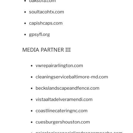
oaksofa.com
soultacohtx.com
capishcaps.com
gpsyfl.org
MEDIA PARTNER III
vwrepairarlington.com
cleaningservicebaltimore-md.com
beckslandscapeandfence.com
vistaaltadelveramendi.com
coastlinecateringnc.com
cuesburgershouston.com