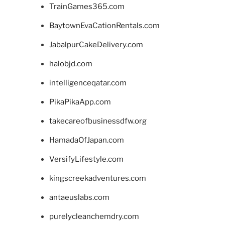
TrainGames365.com
BaytownEvaCationRentals.com
JabalpurCakeDelivery.com
halobjd.com
intelligenceqatar.com
PikaPikaApp.com
takecareofbusinessdfw.org
HamadaOfJapan.com
VersifyLifestyle.com
kingscreekadventures.com
antaeuslabs.com
purelycleanchemdry.com