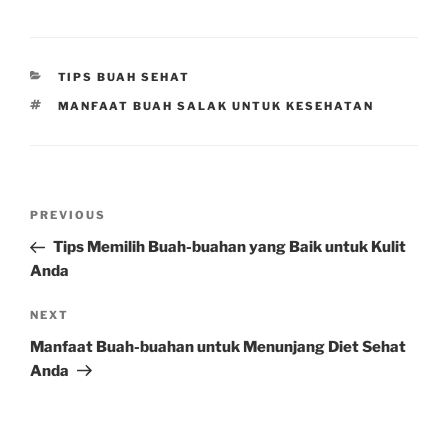
CATEGORIES
TIPS BUAH SEHAT
TAGS
MANFAAT BUAH SALAK UNTUK KESEHATAN
Post
Previous
PREVIOUS
navigation
Post
Tips Memilih Buah-buahan yang Baik untuk Kulit
Anda
Next
NEXT
Post
Manfaat Buah-buahan untuk Menunjang Diet Sehat
Anda