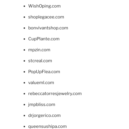
WishOping.com
shoplegacee.com
bonvivantshop.com
CupPlante.com
mpzin.com
stcreal.com
PopUpFlea.com
valueml.com
rebeccatorresjewelry.com
jmpbliss.com
drjorgerico.com
queensushipa.com