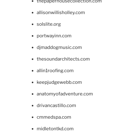
thepaperhousecollection.com
allisonwillisholley.com
solslite.org
portwayinn.com
djmaddogmusic.com
thesoundarchitects.com
allin1roofing.com
keepjudgewebb.com
anatomyofadventure.com
drivancastillo.com
cmmedspa.com
midletontkd.com