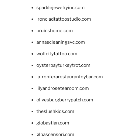
sparklejewelryinc.com
ironcladtattoostudio.com
bruinshome.com
annascleaningsvc.com
wolfcitytattoo.com
oysterbayturkeytrot.com
lafronterarestauranteybar.com
lilyandrosetearoom.com
olivesburgberrypatch.com
theslushkids.com
giobastian.com
glpascensori.com