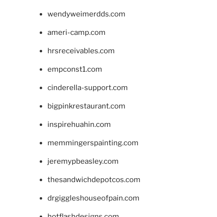
wendyweimerdds.com
ameri-camp.com
hrsreceivables.com
empconst1.com
cinderella-support.com
bigpinkrestaurant.com
inspirehuahin.com
memmingerspainting.com
jeremypbeasley.com
thesandwichdepotcos.com
drgiggleshouseofpain.com
hotflashdesigns.com