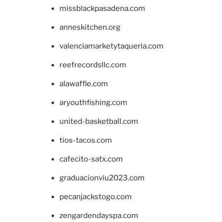
missblackpasadena.com
anneskitchen.org
valenciamarketytaqueria.com
reefrecordsllc.com
alawaffle.com
aryouthfishing.com
united-basketball.com
tios-tacos.com
cafecito-satx.com
graduacionviu2023.com
pecanjackstogo.com
zengardendayspa.com