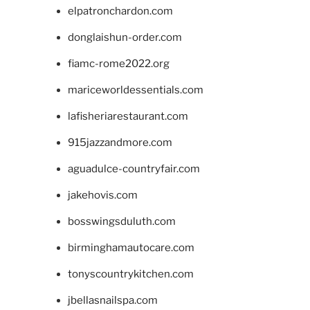
elpatronchardon.com
donglaishun-order.com
fiamc-rome2022.org
mariceworldessentials.com
lafisheriarestaurant.com
915jazzandmore.com
aguadulce-countryfair.com
jakehovis.com
bosswingsduluth.com
birminghamautocare.com
tonyscountrykitchen.com
jbellasnailspa.com