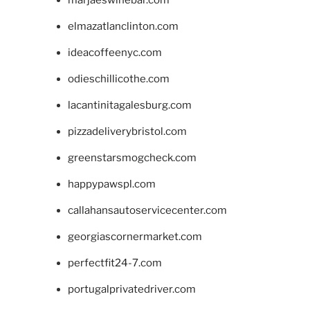
marjaeswinebar.com
elmazatlanclinton.com
ideacoffeenyc.com
odieschillicothe.com
lacantinitagalesburg.com
pizzadeliverybristol.com
greenstarsmogcheck.com
happypawspl.com
callahansautoservicecenter.com
georgiascornermarket.com
perfectfit24-7.com
portugalprivatedriver.com