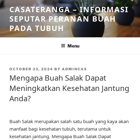
Skip
CASATERANGA – INFORMASI
to
SEPUTAR PERANAN BUAH
content
PADA TUBUH
Menu
POSTED
OCTOBER 23, 2024
BY
ADMINCAS
ON
Mengapa Buah Salak Dapat
Meningkatkan Kesehatan Jantung
Anda?
Buah Salak merupakan salah satu buah yang kaya akan
manfaat bagi kesehatan tubuh, terutama untuk
kesehatan jantung. Mengapa Buah Salak Dapat