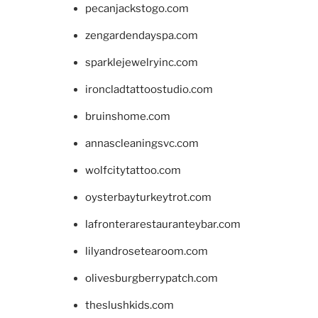
pecanjackstogo.com
zengardendayspa.com
sparklejewelryinc.com
ironcladtattoostudio.com
bruinshome.com
annascleaningsvc.com
wolfcitytattoo.com
oysterbayturkeytrot.com
lafronterarestauranteybar.com
lilyandrosetearoom.com
olivesburgberrypatch.com
theslushkids.com