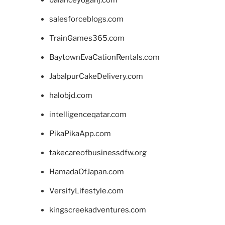
balanceyoganj.com
salesforceblogs.com
TrainGames365.com
BaytownEvaCationRentals.com
JabalpurCakeDelivery.com
halobjd.com
intelligenceqatar.com
PikaPikaApp.com
takecareofbusinessdfw.org
HamadaOfJapan.com
VersifyLifestyle.com
kingscreekadventures.com