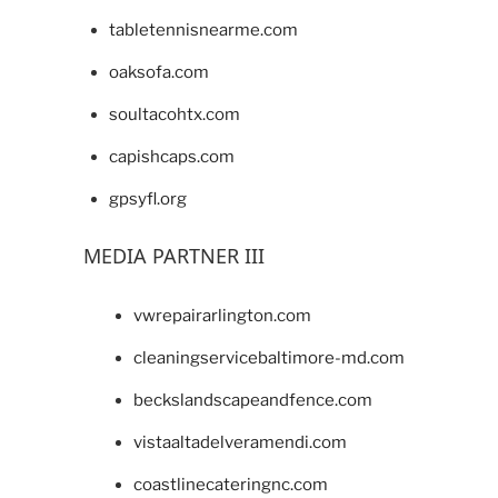
tabletennisnearme.com
oaksofa.com
soultacohtx.com
capishcaps.com
gpsyfl.org
MEDIA PARTNER III
vwrepairarlington.com
cleaningservicebaltimore-md.com
beckslandscapeandfence.com
vistaaltadelveramendi.com
coastlinecateringnc.com