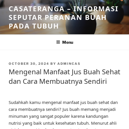
Skip
CASATERANGA – INFORMASI
to
SEPUTAR PERANAN BUAH
content
PADA TUBUH
Menu
POSTED
OCTOBER 30, 2024
BY
ADMINCAS
ON
Mengenal Manfaat Jus Buah Sehat
dan Cara Membuatnya Sendiri
Sudahkah kamu mengenal manfaat jus buah sehat dan
cara membuatnya sendiri? Jus buah memang menjadi
minuman yang sangat populer karena kandungan
nutrisi yang baik untuk kesehatan tubuh. Menurut ahli