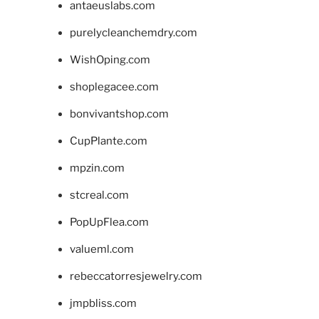
antaeuslabs.com
purelycleanchemdry.com
WishOping.com
shoplegacee.com
bonvivantshop.com
CupPlante.com
mpzin.com
stcreal.com
PopUpFlea.com
valueml.com
rebeccatorresjewelry.com
jmpbliss.com