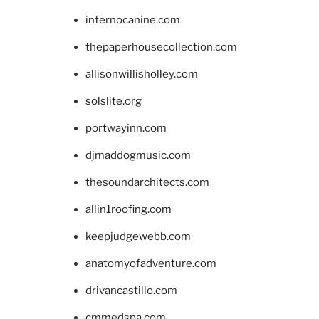
infernocanine.com
thepaperhousecollection.com
allisonwillisholley.com
solslite.org
portwayinn.com
djmaddogmusic.com
thesoundarchitects.com
allin1roofing.com
keepjudgewebb.com
anatomyofadventure.com
drivancastillo.com
cmmedspa.com