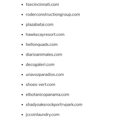
tsecincinnati.com
roderconstructiongroup.com
plazabatai.com
hawkscayresort.com
hellonquads.com
diarioanimales.com
decogaleri.com
unavozparadios.com
shoes-vert.com
elbotanicopanama.com
shadyoaksrockportrvpark.com
jccoinlaundry.com