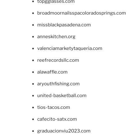
topgglasses.com
broadmoornailsspacoloradosprings.com
missblackpasadena.com
anneskitchen.org
valenciamarketytaqueria.com
reefrecordsllc.com
alawaffle.com
aryouthfishing.com
united-basketball.com
tios-tacos.com
cafecito-satx.com
graduacionviu2023.com