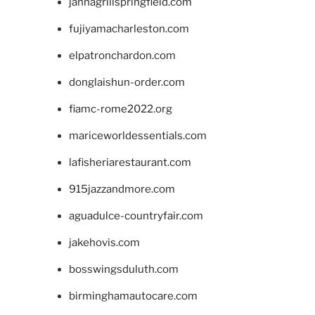
jannagrillspringfield.com
fujiyamacharleston.com
elpatronchardon.com
donglaishun-order.com
fiamc-rome2022.org
mariceworldessentials.com
lafisheriarestaurant.com
915jazzandmore.com
aguadulce-countryfair.com
jakehovis.com
bosswingsduluth.com
birminghamautocare.com