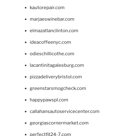
kautorepair.com
marjaeswinebar.com
elmazatlanclinton.com
ideacoffeenyc.com
odieschillicothe.com
lacantinitagalesburg.com
pizzadeliverybristol.com
greenstarsmogcheck.com
happypawspl.com
callahansautoservicecenter.com
georgiascornermarket.com
perfectfit24-7.com