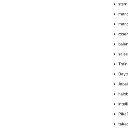
stsm
mano
mande
rose
bala
sale
Trai
Bayt
Jaba
halo
intel
Pika
take