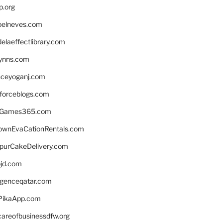
p.org
elneves.com
laeffectlibrary.com
lynns.com
nceyoganj.com
sforceblogs.com
nGames365.com
ownEvaCationRentals.com
lpurCakeDelivery.com
bjd.com
ligenceqatar.com
PikaApp.com
careofbusinessdfw.org