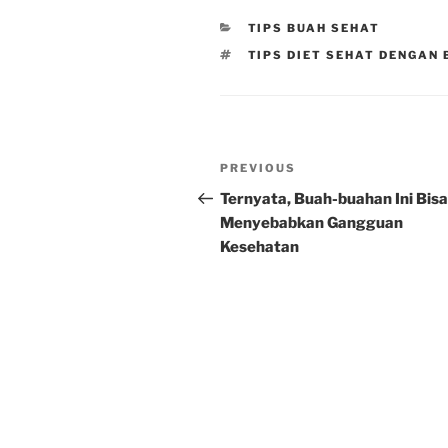
CATEGORIES
TIPS BUAH SEHAT
TAGS
TIPS DIET SEHAT DENGAN
Post
Previous
PREVIOUS
navigation
Post
Ternyata, Buah-buahan Ini Bisa
Menyebabkan Gangguan
Kesehatan