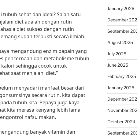
January 2026
i tubuh sehat dan ideal? Salah satu
December 20
alani diet adalah dengan rutin
hasia diet sukses dengan rutin
September 20
mang sudah terbukti secara ilmiah.
August 2025
 “Pepaya mengandung enzim papain yang
July 2025
s pencernaan dan metabolisme tubuh.
June 2025
h kalori sehingga cocok untuk
hat saat menjalani diet.”
February 2025
elum menyadari manfaat besar dari
January 2025
onsumsinya secara rutin, kita dapat
December 20
pada tubuh kita. Pepaya juga kaya
t kita merasa kenyang lebih lama,
November 20
ngontrol nafsu makan.
October 2024
a mengandung banyak vitamin dan
September 20