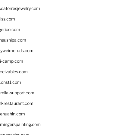
ccatorresjewelry.com
liss.com
gerico.com
nsushipa.com
yweimerdds.com
i-camp.com
eceivables.com
onst1.com
rella-support.com
inkrestaurant.com
rehuahin.com
ingerspainting.com
mypbeasley.com