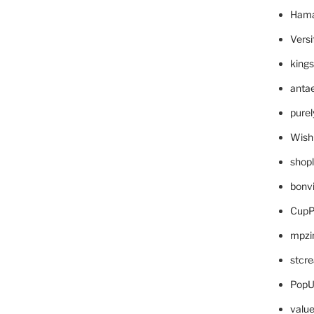
Hama
Versi
king
anta
pure
Wish
shop
bonv
CupP
mpzi
stcr
PopU
valu