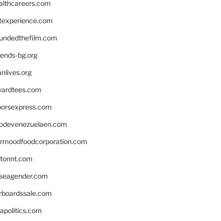
althcareers.com
ntexperience.com
undedthefilm.com
iends-bg.org
nlives.org
ardtees.com
loorsexpress.com
odevenezuelaen.com
ermoodfoodcorporation.com
stonnt.com
seagender.com
rboardssale.com
apolitics.com