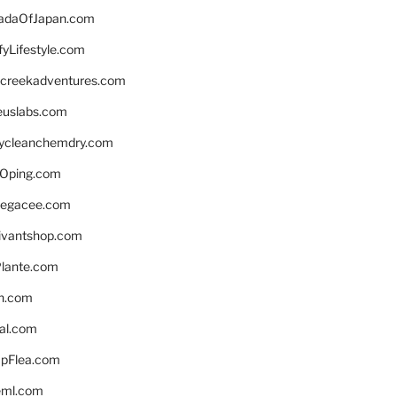
daOfJapan.com
fyLifestyle.com
screekadventures.com
euslabs.com
lycleanchemdry.com
Oping.com
legacee.com
ivantshop.com
lante.com
n.com
eal.com
pFlea.com
eml.com