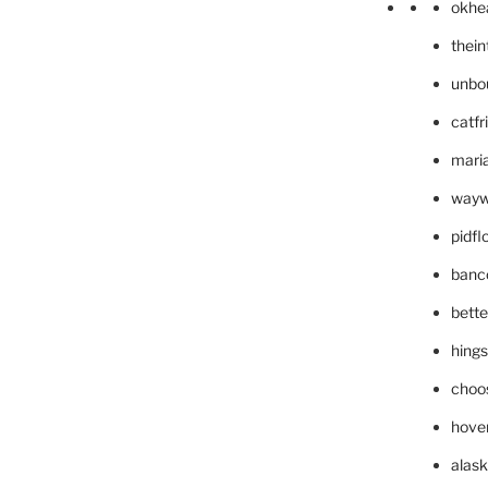
okhe
thei
unbo
catfr
maria
wayw
pidf
banc
bett
hing
choo
hove
alask