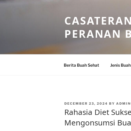
Skip
to
CASATERAN
content
PERANAN 
Berita Buah Sehat
Jenis Buah
POSTED
DECEMBER 23, 2024
BY
ADMIN
ON
Rahasia Diet Suks
Mengonsumsi Bua