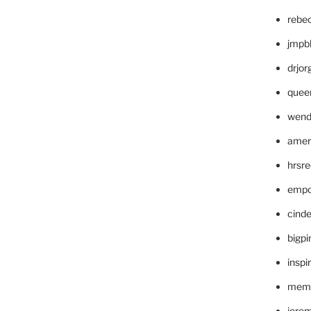
rebe
jmpb
drjor
quee
wend
amer
hrsr
empc
cinde
bigp
inspi
memm
jere