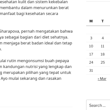
kesehatan kulit dan sistem kekebalan
ya membantu dalam menurunkan berat
 manfaat bagi kesehatan secara
M
T
ia Sharapova, pernah mengatakan bahwa
a sebagai bagian dari diet sehatnya.
3
4
 menjaga berat badan ideal dan tetap
10
11
.
17
18
 mulai rutin mengonsumsi buah pepaya
24
25
n kandungan nutrisi yang lengkap dan
31
g merupakan pilihan yang tepat untuk
. Ayo mulai sekarang dan rasakan
« Mar
Search
for: