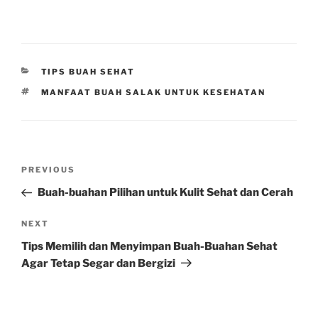
CATEGORIES
TIPS BUAH SEHAT
TAGS
MANFAAT BUAH SALAK UNTUK KESEHATAN
Post
Previous
PREVIOUS
navigation
Post
Buah-buahan Pilihan untuk Kulit Sehat dan Cerah
Next
NEXT
Post
Tips Memilih dan Menyimpan Buah-Buahan Sehat
Agar Tetap Segar dan Bergizi