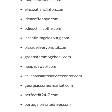
marjaeswinebar.com
elmazatlanclinton.com
ideacoffeenyc.com
odieschillicothe.com
lacantinitagalesburg.com
pizzadeliverybristol.com
greenstarsmogcheck.com
happypawspl.com
callahansautoservicecenter.com
georgiascornermarket.com
perfectfit24-7.com
portugalprivatedriver.com