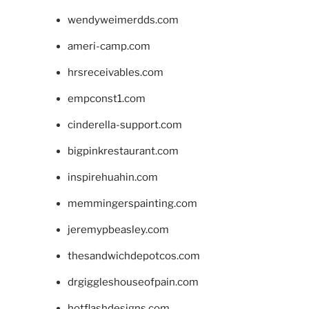
wendyweimerdds.com
ameri-camp.com
hrsreceivables.com
empconst1.com
cinderella-support.com
bigpinkrestaurant.com
inspirehuahin.com
memmingerspainting.com
jeremypbeasley.com
thesandwichdepotcos.com
drgiggleshouseofpain.com
hotflashdesigns.com