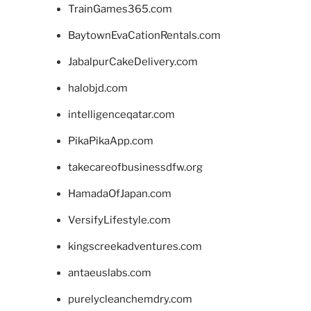
TrainGames365.com
BaytownEvaCationRentals.com
JabalpurCakeDelivery.com
halobjd.com
intelligenceqatar.com
PikaPikaApp.com
takecareofbusinessdfw.org
HamadaOfJapan.com
VersifyLifestyle.com
kingscreekadventures.com
antaeuslabs.com
purelycleanchemdry.com