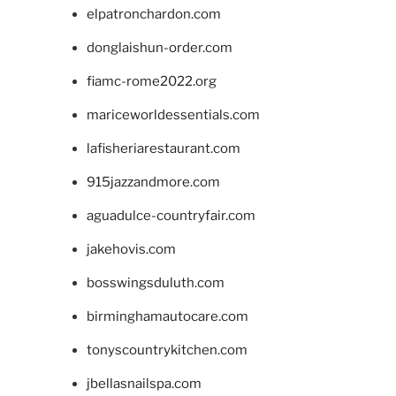
elpatronchardon.com
donglaishun-order.com
fiamc-rome2022.org
mariceworldessentials.com
lafisheriarestaurant.com
915jazzandmore.com
aguadulce-countryfair.com
jakehovis.com
bosswingsduluth.com
birminghamautocare.com
tonyscountrykitchen.com
jbellasnailspa.com