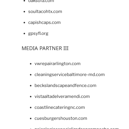
oaksofa.com
soultacohtx.com
capishcaps.com
gpsyfl.org
MEDIA PARTNER III
vwrepairarlington.com
cleaningservicebaltimore-md.com
beckslandscapeandfence.com
vistaaltadelveramendi.com
coastlinecateringnc.com
cuesburgershouston.com