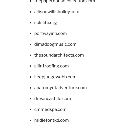
thepaperhousecollection.com
allisonwillisholley.com
solslite.org
portwayinn.com
djmaddogmusic.com
thesoundarchitects.com
allin1roofing.com
keepjudgewebb.com
anatomyofadventure.com
drivancastillo.com
cmmedspa.com
midletontkd.com