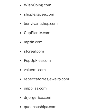
WishOping.com
shoplegacee.com
bonvivantshop.com
CupPlante.com
mpzin.com
stcreal.com
PopUpFlea.com
valueml.com
rebeccatorresjewelry.com
jmpbliss.com
drjorgerico.com
queensushipa.com