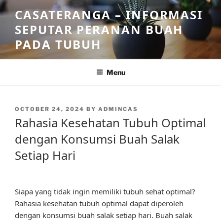
Skip
CASATERANGA – INFORMASI
to
SEPUTAR PERANAN BUAH
content
PADA TUBUH
Menu
POSTED
OCTOBER 24, 2024
BY
ADMINCAS
ON
Rahasia Kesehatan Tubuh Optimal
dengan Konsumsi Buah Salak
Setiap Hari
Siapa yang tidak ingin memiliki tubuh sehat optimal?
Rahasia kesehatan tubuh optimal dapat diperoleh
dengan konsumsi buah salak setiap hari. Buah salak