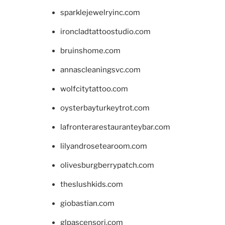
sparklejewelryinc.com
ironcladtattoostudio.com
bruinshome.com
annascleaningsvc.com
wolfcitytattoo.com
oysterbayturkeytrot.com
lafronterarestauranteybar.com
lilyandrosetearoom.com
olivesburgberrypatch.com
theslushkids.com
giobastian.com
glpascensori.com