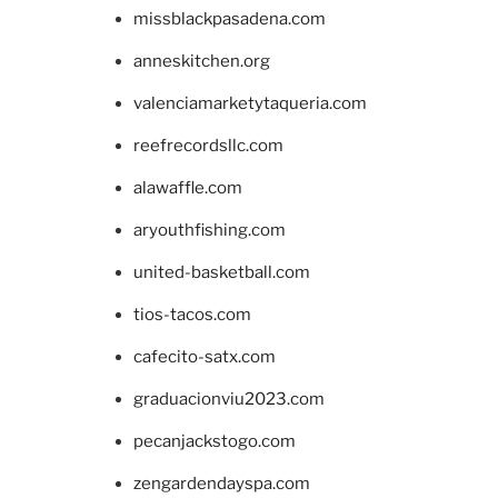
missblackpasadena.com
anneskitchen.org
valenciamarketytaqueria.com
reefrecordsllc.com
alawaffle.com
aryouthfishing.com
united-basketball.com
tios-tacos.com
cafecito-satx.com
graduacionviu2023.com
pecanjackstogo.com
zengardendayspa.com