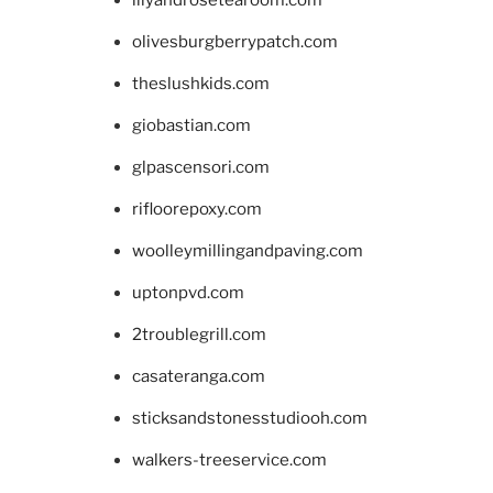
lilyandrosetearoom.com
olivesburgberrypatch.com
theslushkids.com
giobastian.com
glpascensori.com
rifloorepoxy.com
woolleymillingandpaving.com
uptonpvd.com
2troublegrill.com
casateranga.com
sticksandstonesstudiooh.com
walkers-treeservice.com