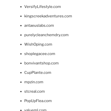
VersifyLifestyle.com
kingscreekadventures.com
antaeuslabs.com
purelycleanchemdry.com
WishOping.com
shoplegacee.com
bonvivantshop.com
CupPlante.com
mpzin.com
stcreal.com
PopUpFlea.com
valueml.com