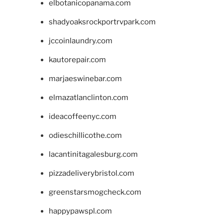
elbotanicopanama.com
shadyoaksrockportrvpark.com
jccoinlaundry.com
kautorepair.com
marjaeswinebar.com
elmazatlanclinton.com
ideacoffeenyc.com
odieschillicothe.com
lacantinitagalesburg.com
pizzadeliverybristol.com
greenstarsmogcheck.com
happypawspl.com