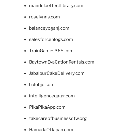
mandelaeffectlibrary.com
roselynns.com
balanceyoganj.com
salesforceblogs.com
TrainGames365.com
BaytownEvaCationRentals.com
JabalpurCakeDelivery.com
halobjd.com
intelligenceqatar.com
PikaPikaApp.com
takecareofbusinessdfw.org
HamadaOfJapan.com