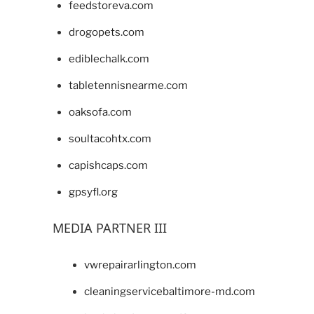
feedstoreva.com
drogopets.com
ediblechalk.com
tabletennisnearme.com
oaksofa.com
soultacohtx.com
capishcaps.com
gpsyfl.org
MEDIA PARTNER III
vwrepairarlington.com
cleaningservicebaltimore-md.com