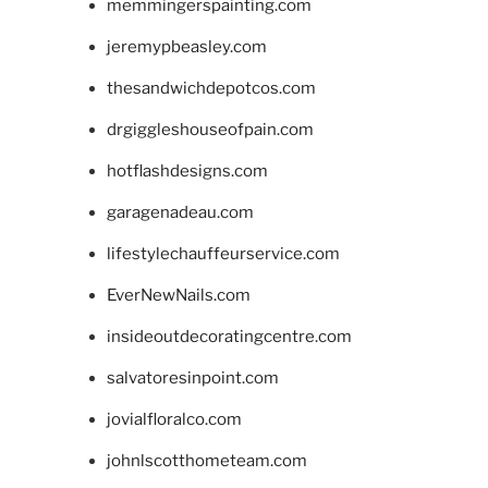
memmingerspainting.com
jeremypbeasley.com
thesandwichdepotcos.com
drgiggleshouseofpain.com
hotflashdesigns.com
garagenadeau.com
lifestylechauffeurservice.com
EverNewNails.com
insideoutdecoratingcentre.com
salvatoresinpoint.com
jovialfloralco.com
johnlscotthometeam.com