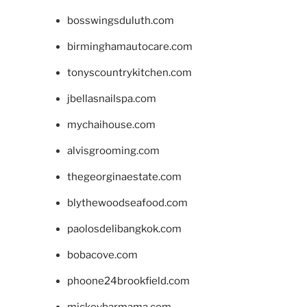
bosswingsduluth.com
birminghamautocare.com
tonyscountrykitchen.com
jbellasnailspa.com
mychaihouse.com
alvisgrooming.com
thegeorginaestate.com
blythewoodseafood.com
paolosdelibangkok.com
bobacove.com
phoone24brookfield.com
mickeybarmama.com