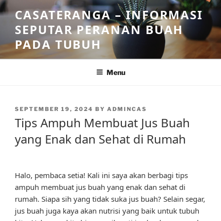
Skip
CASATERANGA – INFORMASI
to
SEPUTAR PERANAN BUAH
content
PADA TUBUH
Menu
POSTED
SEPTEMBER 19, 2024
BY
ADMINCAS
ON
Tips Ampuh Membuat Jus Buah
yang Enak dan Sehat di Rumah
Halo, pembaca setia! Kali ini saya akan berbagi tips
ampuh membuat jus buah yang enak dan sehat di
rumah. Siapa sih yang tidak suka jus buah? Selain segar,
jus buah juga kaya akan nutrisi yang baik untuk tubuh