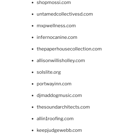
shopmossi.com
untamedcollectivesd.com
mxpwellness.com
infernocanine.com
thepaperhousecollection.com
allisonwillisholley.com
solslite.org
portwayinn.com
djmaddogmusic.com
thesoundarchitects.com
allin1roofing.com
keepjudgewebb.com