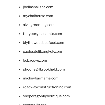
jbellasnailspa.com
mychaihouse.com
alvisgrooming.com
thegeorginaestate.com
blythewoodseafood.com
paolosdelibangkok.com
bobacove.com
phoone24brookfield.com
mickeybarmama.com
roadwayconstructioninc.com
shopdragonflyboutique.com
sportszilla.org