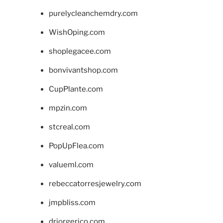
purelycleanchemdry.com
WishOping.com
shoplegacee.com
bonvivantshop.com
CupPlante.com
mpzin.com
stcreal.com
PopUpFlea.com
valueml.com
rebeccatorresjewelry.com
jmpbliss.com
drjorgerico.com