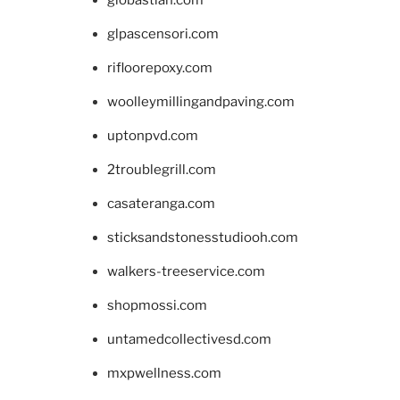
giobastian.com
glpascensori.com
rifloorepoxy.com
woolleymillingandpaving.com
uptonpvd.com
2troublegrill.com
casateranga.com
sticksandstonesstudiooh.com
walkers-treeservice.com
shopmossi.com
untamedcollectivesd.com
mxpwellness.com