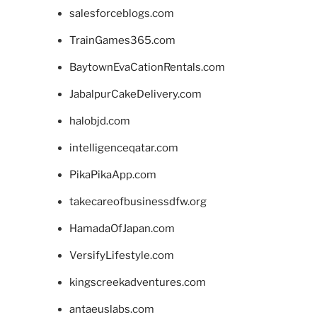
salesforceblogs.com
TrainGames365.com
BaytownEvaCationRentals.com
JabalpurCakeDelivery.com
halobjd.com
intelligenceqatar.com
PikaPikaApp.com
takecareofbusinessdfw.org
HamadaOfJapan.com
VersifyLifestyle.com
kingscreekadventures.com
antaeuslabs.com