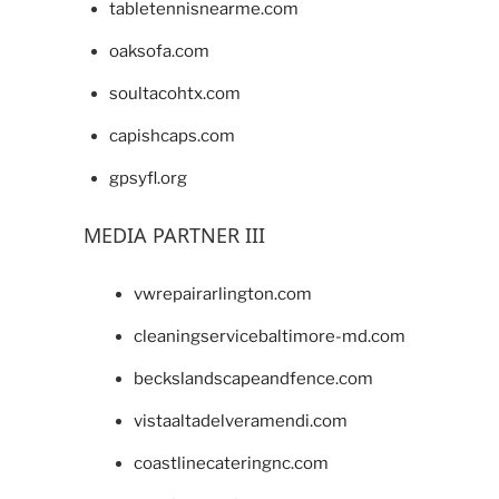
tabletennisnearme.com
oaksofa.com
soultacohtx.com
capishcaps.com
gpsyfl.org
MEDIA PARTNER III
vwrepairarlington.com
cleaningservicebaltimore-md.com
beckslandscapeandfence.com
vistaaltadelveramendi.com
coastlinecateringnc.com