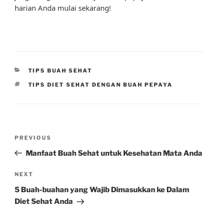
harian Anda mulai sekarang!
CATEGORIES
TIPS BUAH SEHAT
TAGS
TIPS DIET SEHAT DENGAN BUAH PEPAYA
Post
Previous
PREVIOUS
navigation
Post
Manfaat Buah Sehat untuk Kesehatan Mata Anda
Next
NEXT
Post
5 Buah-buahan yang Wajib Dimasukkan ke Dalam
Diet Sehat Anda