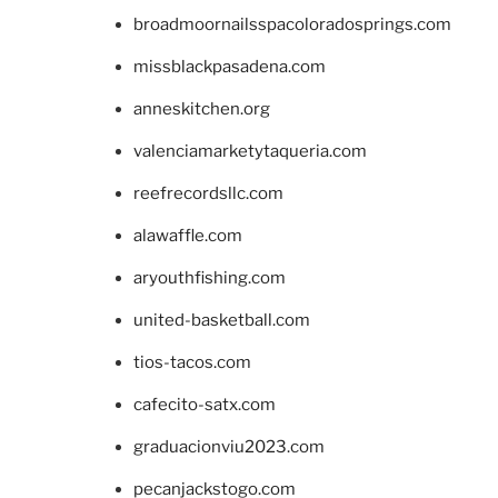
broadmoornailsspacoloradosprings.com
missblackpasadena.com
anneskitchen.org
valenciamarketytaqueria.com
reefrecordsllc.com
alawaffle.com
aryouthfishing.com
united-basketball.com
tios-tacos.com
cafecito-satx.com
graduacionviu2023.com
pecanjackstogo.com