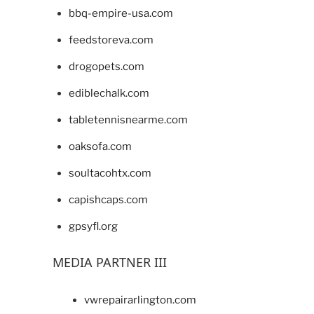
bbq-empire-usa.com
feedstoreva.com
drogopets.com
ediblechalk.com
tabletennisnearme.com
oaksofa.com
soultacohtx.com
capishcaps.com
gpsyfl.org
MEDIA PARTNER III
vwrepairarlington.com