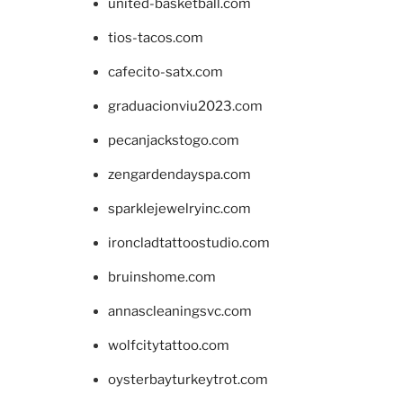
united-basketball.com
tios-tacos.com
cafecito-satx.com
graduacionviu2023.com
pecanjackstogo.com
zengardendayspa.com
sparklejewelryinc.com
ironcladtattoostudio.com
bruinshome.com
annascleaningsvc.com
wolfcitytattoo.com
oysterbayturkeytrot.com