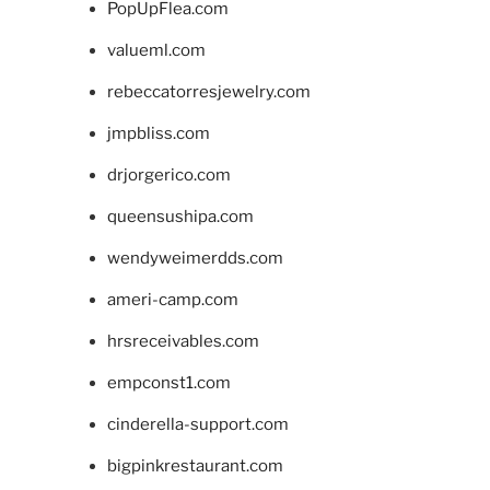
PopUpFlea.com
valueml.com
rebeccatorresjewelry.com
jmpbliss.com
drjorgerico.com
queensushipa.com
wendyweimerdds.com
ameri-camp.com
hrsreceivables.com
empconst1.com
cinderella-support.com
bigpinkrestaurant.com