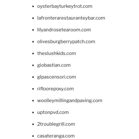
oysterbayturkeytrot.com
lafronterarestauranteybar.com
lilyandrosetearoom.com
olivesburgberrypatch.com
theslushkids.com
giobastian.com
glpascensori.com
rifloorepoxy.com
woolleymillingandpaving.com
uptonpvd.com
2troublegrill.com
casateranga.com