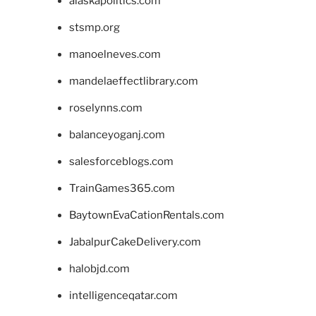
alaskapolitics.com
stsmp.org
manoelneves.com
mandelaeffectlibrary.com
roselynns.com
balanceyoganj.com
salesforceblogs.com
TrainGames365.com
BaytownEvaCationRentals.com
JabalpurCakeDelivery.com
halobjd.com
intelligenceqatar.com