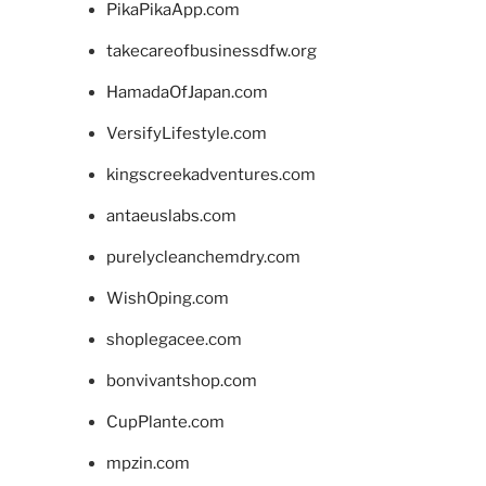
PikaPikaApp.com
takecareofbusinessdfw.org
HamadaOfJapan.com
VersifyLifestyle.com
kingscreekadventures.com
antaeuslabs.com
purelycleanchemdry.com
WishOping.com
shoplegacee.com
bonvivantshop.com
CupPlante.com
mpzin.com