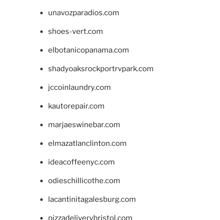
unavozparadios.com
shoes-vert.com
elbotanicopanama.com
shadyoaksrockportrvpark.com
jccoinlaundry.com
kautorepair.com
marjaeswinebar.com
elmazatlanclinton.com
ideacoffeenyc.com
odieschillicothe.com
lacantinitagalesburg.com
pizzadeliverybristol.com