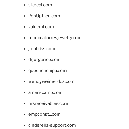
stcreal.com
PopUpFlea.com
valueml.com
rebeccatorresjewelry.com
jmpbliss.com
drjorgerico.com
queensushipa.com
wendyweimerdds.com
ameri-camp.com
hrsreceivables.com
empconst1.com
cinderella-support.com