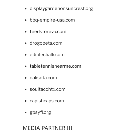
displaygardenonsuncrest.org
bbq-empire-usa.com
feedstoreva.com
drogopets.com
ediblechalk.com
tabletennisnearme.com
oaksofa.com
soultacohtx.com
capishcaps.com
gpsyfl.org
MEDIA PARTNER III