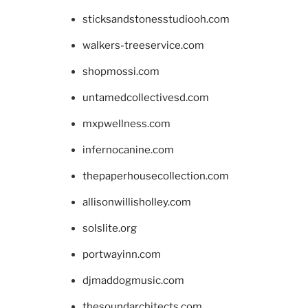
sticksandstonesstudiooh.com
walkers-treeservice.com
shopmossi.com
untamedcollectivesd.com
mxpwellness.com
infernocanine.com
thepaperhousecollection.com
allisonwillisholley.com
solslite.org
portwayinn.com
djmaddogmusic.com
thesoundarchitects.com