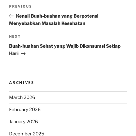
Post
Previous
PREVIOUS
navigation
Post
Kenali Buah-buahan yang Berpotensi
Menyebabkan Masalah Kesehatan
Next
NEXT
Post
Buah-buahan Sehat yang Wajib Dikonsumsi Setiap
Hari
ARCHIVES
March 2026
February 2026
January 2026
December 2025