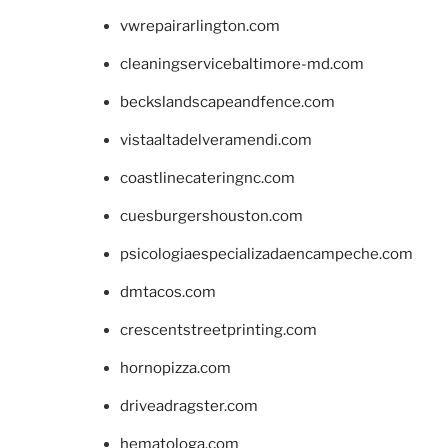
vwrepairarlington.com
cleaningservicebaltimore-md.com
beckslandscapeandfence.com
vistaaltadelveramendi.com
coastlinecateringnc.com
cuesburgershouston.com
psicologiaespecializadaencampeche.com
dmtacos.com
crescentstreetprinting.com
hornopizza.com
driveadragster.com
hematologa.com