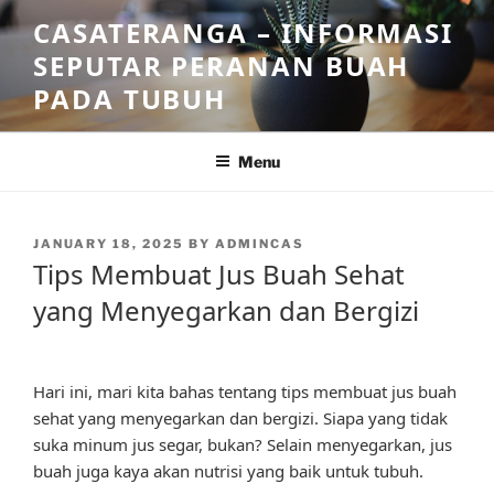
Skip
CASATERANGA – INFORMASI
to
SEPUTAR PERANAN BUAH
content
PADA TUBUH
Menu
POSTED
JANUARY 18, 2025
BY
ADMINCAS
ON
Tips Membuat Jus Buah Sehat
yang Menyegarkan dan Bergizi
Hari ini, mari kita bahas tentang tips membuat jus buah
sehat yang menyegarkan dan bergizi. Siapa yang tidak
suka minum jus segar, bukan? Selain menyegarkan, jus
buah juga kaya akan nutrisi yang baik untuk tubuh.