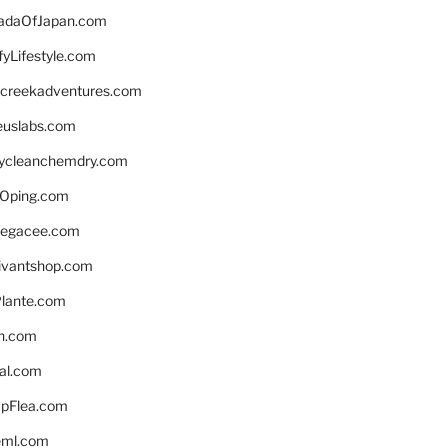
daOfJapan.com
fyLifestyle.com
screekadventures.com
euslabs.com
lycleanchemdry.com
Oping.com
legacee.com
ivantshop.com
lante.com
n.com
eal.com
pFlea.com
eml.com