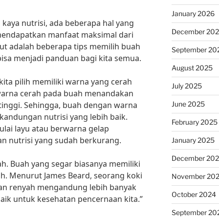
January 2026
kaya nutrisi, ada beberapa hal yang
December 20
 mendapatkan manfaat maksimal dari
ut adalah beberapa tips memilih buah
September 20
bisa menjadi panduan bagi kita semua.
August 2025
ita pilih memiliki warna yang cerah
July 2025
, warna cerah pada buah menandakan
June 2025
tinggi. Sehingga, buah dengan warna
kandungan nutrisi yang lebih baik.
February 2025
ulai layu atau berwarna gelap
n nutrisi yang sudah berkurang.
January 2025
December 20
ah. Buah yang segar biasanya memiliki
ah. Menurut James Beard, seorang koki
November 20
 dan renyah mengandung lebih banyak
October 2024
 baik untuk kesehatan pencernaan kita.”
September 20