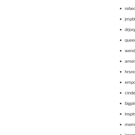
rebe
jmpb
drjor
quee
wend
amer
hrsr
empc
cinde
bigp
inspi
memm
jere