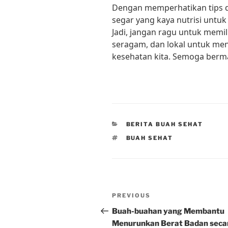
Dengan memperhatikan tips di
segar yang kaya nutrisi untu
Jadi, jangan ragu untuk memil
seragam, dan lokal untuk me
kesehatan kita. Semoga berm
CATEGORIES
BERITA BUAH SEHAT
TAGS
BUAH SEHAT
Post
Previous
PREVIOUS
navigation
Post
Buah-buahan yang Membantu
Menurunkan Berat Badan seca