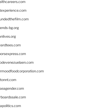
althcareers.com
ntexperience.com
undedthefilm.com
iends-bg.org
nlives.org
ardtees.com
loorsexpress.com
odevenezuelaen.com
ermoodfoodcorporation.com
stonnt.com
seagender.com
rboardssale.com
apolitics.com