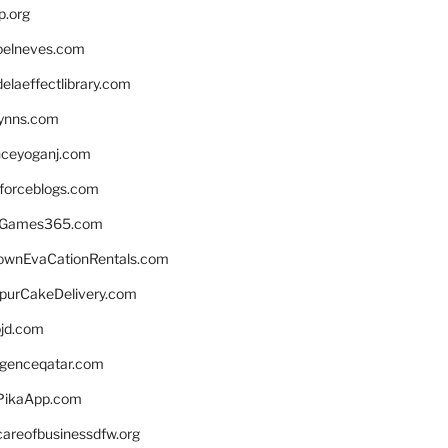
p.org
elneves.com
laeffectlibrary.com
lynns.com
nceyoganj.com
sforceblogs.com
nGames365.com
ownEvaCationRentals.com
lpurCakeDelivery.com
bjd.com
ligenceqatar.com
PikaApp.com
careofbusinessdfw.org