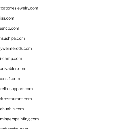
ccatorresjewelry.com
liss.com
gerico.com
nsushipa.com
yweimerdds.com
i-camp.com
eceivables.com
onst1.com
rella-support.com
inkrestaurant.com
rehuahin.com
ingerspainting.com
mypbeasley.com