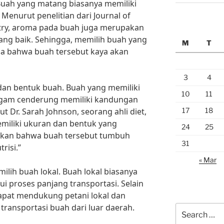
Buah yang matang biasanya memiliki
Menurut penelitian dari Journal of
stry, aroma pada buah juga merupakan
yang baik. Sehingga, memilih buah yang
M
T
a bahwa buah tersebut kaya akan
3
4
dan bentuk buah. Buah yang memiliki
10
11
agam cenderung memiliki kandungan
17
18
t Dr. Sarah Johnson, seorang ahli diet,
miliki ukuran dan bentuk yang
24
25
akan bahwa buah tersebut tumbuh
31
risi.”
« Mar
ilih buah lokal. Buah lokal biasanya
ui proses panjang transportasi. Selain
dapat mendukung petani lokal dan
transportasi buah dari luar daerah.
Search
for: