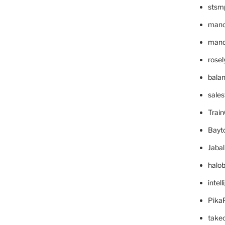
stsm
mano
mande
rose
bala
sale
Trai
Bayt
Jaba
halo
intel
Pika
take