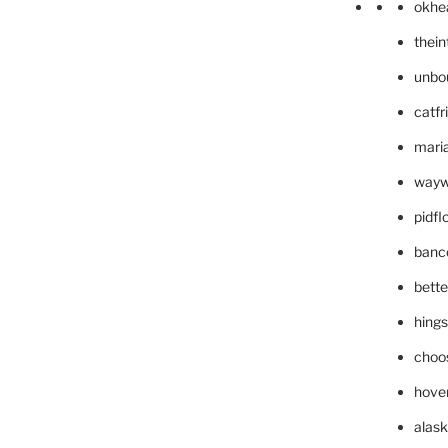
okhe
thei
unbo
catfr
maria
wayw
pidf
banc
bett
hing
choo
hove
alask