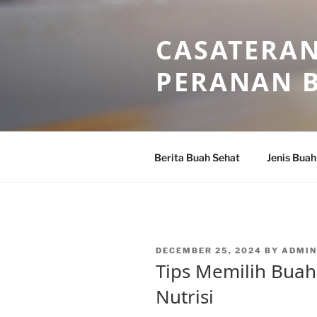
Skip
to
CASATERAN
content
PERANAN 
Berita Buah Sehat
Jenis Buah
POSTED
DECEMBER 25, 2024
BY
ADMI
ON
Tips Memilih Buah
Nutrisi