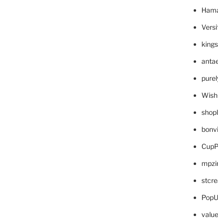
Hama
Versi
king
anta
pure
Wish
shop
bonv
CupP
mpzi
stcr
PopU
valu