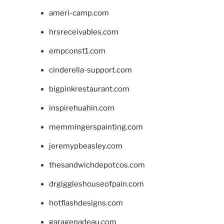
ameri-camp.com
hrsreceivables.com
empconst1.com
cinderella-support.com
bigpinkrestaurant.com
inspirehuahin.com
memmingerspainting.com
jeremypbeasley.com
thesandwichdepotcos.com
drgiggleshouseofpain.com
hotflashdesigns.com
garagenadeau.com