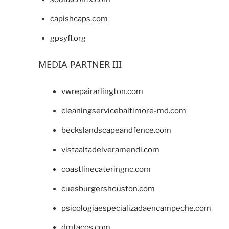
capishcaps.com
gpsyfl.org
MEDIA PARTNER III
vwrepairarlington.com
cleaningservicebaltimore-md.com
beckslandscapeandfence.com
vistaaltadelveramendi.com
coastlinecateringnc.com
cuesburgershouston.com
psicologiaespecializadaencampeche.com
dmtacos.com