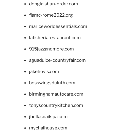
donglaishun-order.com
fiamc-rome2022.org
mariceworldessentials.com
lafisheriarestaurant.com
915jazzandmore.com
aguadulce-countryfair.com
jakehovis.com
bosswingsduluth.com
birminghamautocare.com
tonyscountrykitchen.com
jbellasnailspa.com
mychaihouse.com