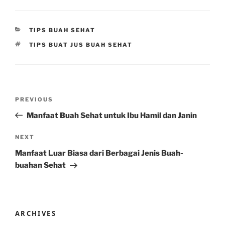
CATEGORIES
TIPS BUAH SEHAT
TAGS
TIPS BUAT JUS BUAH SEHAT
Post
Previous
PREVIOUS
navigation
Post
Manfaat Buah Sehat untuk Ibu Hamil dan Janin
Next
NEXT
Post
Manfaat Luar Biasa dari Berbagai Jenis Buah-
buahan Sehat
ARCHIVES