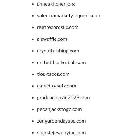
anneskitchen.org
valenciamarketytaqueria.com
reefrecordsllc.com
alawaffle.com
aryouthfishing.com
united-basketball.com
tios-tacos.com
cafecito-satx.com
graduacionviu2023.com
pecanjackstogo.com
zengardendayspa.com
sparklejewelryinc.com