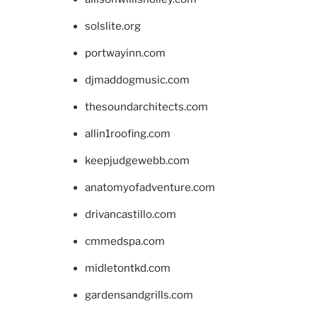
solslite.org
portwayinn.com
djmaddogmusic.com
thesoundarchitects.com
allin1roofing.com
keepjudgewebb.com
anatomyofadventure.com
drivancastillo.com
cmmedspa.com
midletontkd.com
gardensandgrills.com