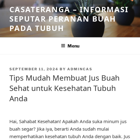
Skip
CASATERANGA – INFORMASI
to
SEPUTAR PERANAN BUAH
content
PADA TUBUH
Menu
POSTED
SEPTEMBER 11, 2024
BY
ADMINCAS
ON
Tips Mudah Membuat Jus Buah
Sehat untuk Kesehatan Tubuh
Anda
Hai, Sahabat Kesehatan! Apakah Anda suka minum jus
buah segar? Jika iya, berarti Anda sudah mulai
memperhatikan kesehatan tubuh Anda dengan baik. Jus