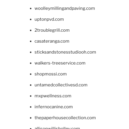
woolleymillingandpaving.com
uptonpvd.com
2troublegrill.com
casateranga.com
sticksandstonesstudiooh.com
walkers-treeservice.com
shopmossi.com
untamedcollectivesd.com
mxpwellness.com
infernocanine.com
thepaperhousecollection.com
allisonwillisholley.com