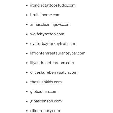
ironcladtattoostudio.com
bruinshome.com
annascleaningsvc.com
wolfcitytattoo.com
oysterbayturkeytrot.com
lafronterarestauranteybar.com
lilyandrosetearoom.com
olivesburgberrypatch.com
theslushkids.com
giobastian.com
glpascensori.com
rifloorepoxy.com