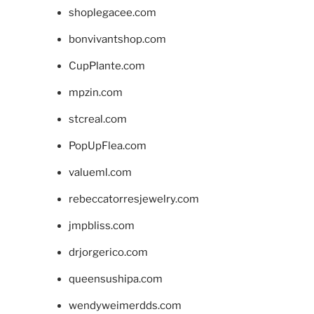
shoplegacee.com
bonvivantshop.com
CupPlante.com
mpzin.com
stcreal.com
PopUpFlea.com
valueml.com
rebeccatorresjewelry.com
jmpbliss.com
drjorgerico.com
queensushipa.com
wendyweimerdds.com