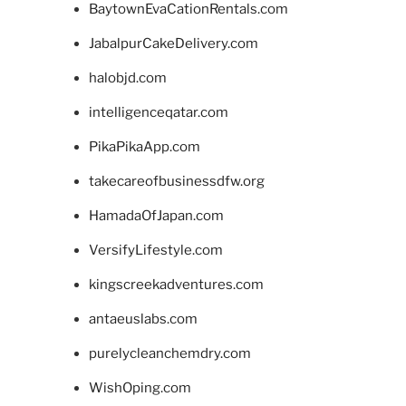
BaytownEvaCationRentals.com
JabalpurCakeDelivery.com
halobjd.com
intelligenceqatar.com
PikaPikaApp.com
takecareofbusinessdfw.org
HamadaOfJapan.com
VersifyLifestyle.com
kingscreekadventures.com
antaeuslabs.com
purelycleanchemdry.com
WishOping.com