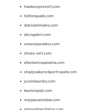
hawkscayresort.com
hellonquads.com
diarioanimales.com
decogaleri.com
unavozparadios.com
shoes-vert.com
elbotanicopanama.com
shadyoaksrockportrvpark.com
jccoinlaundry.com
kautorepair.com
marjaeswinebar.com
elmazatlanclinton.com