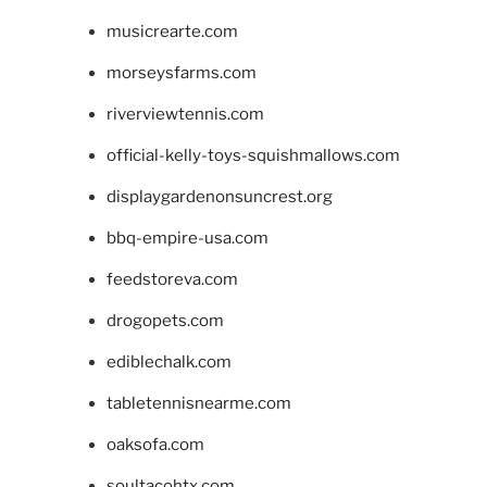
musicrearte.com
morseysfarms.com
riverviewtennis.com
official-kelly-toys-squishmallows.com
displaygardenonsuncrest.org
bbq-empire-usa.com
feedstoreva.com
drogopets.com
ediblechalk.com
tabletennisnearme.com
oaksofa.com
soultacohtx.com