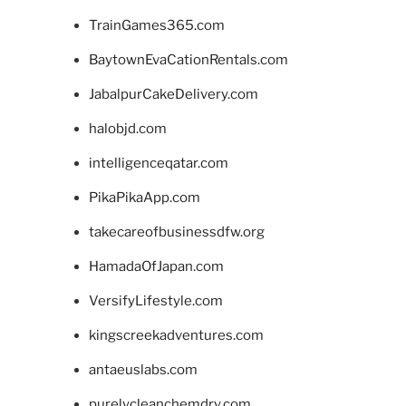
TrainGames365.com
BaytownEvaCationRentals.com
JabalpurCakeDelivery.com
halobjd.com
intelligenceqatar.com
PikaPikaApp.com
takecareofbusinessdfw.org
HamadaOfJapan.com
VersifyLifestyle.com
kingscreekadventures.com
antaeuslabs.com
purelycleanchemdry.com