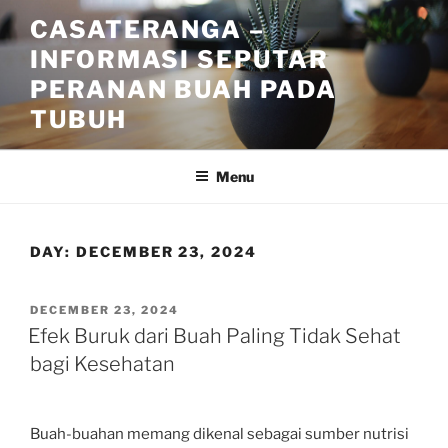
Skip
CASATERANGA –
to
INFORMASI SEPUTAR
content
PERANAN BUAH PADA
TUBUH
Menu
DAY:
DECEMBER 23, 2024
POSTED
DECEMBER 23, 2024
ON
Efek Buruk dari Buah Paling Tidak Sehat
bagi Kesehatan
Buah-buahan memang dikenal sebagai sumber nutrisi