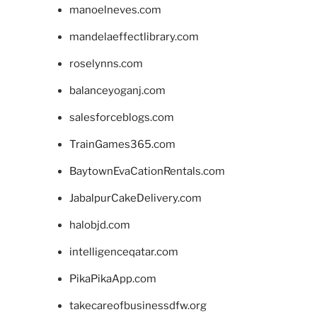
manoelneves.com
mandelaeffectlibrary.com
roselynns.com
balanceyoganj.com
salesforceblogs.com
TrainGames365.com
BaytownEvaCationRentals.com
JabalpurCakeDelivery.com
halobjd.com
intelligenceqatar.com
PikaPikaApp.com
takecareofbusinessdfw.org