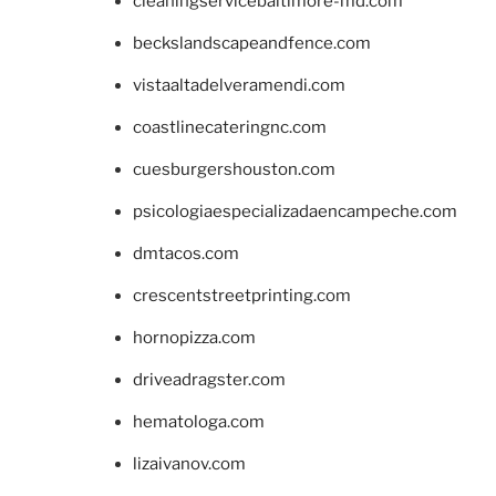
cleaningservicebaltimore-md.com
beckslandscapeandfence.com
vistaaltadelveramendi.com
coastlinecateringnc.com
cuesburgershouston.com
psicologiaespecializadaencampeche.com
dmtacos.com
crescentstreetprinting.com
hornopizza.com
driveadragster.com
hematologa.com
lizaivanov.com