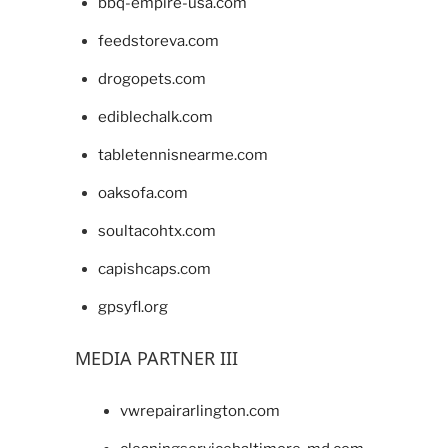
bbq-empire-usa.com
feedstoreva.com
drogopets.com
ediblechalk.com
tabletennisnearme.com
oaksofa.com
soultacohtx.com
capishcaps.com
gpsyfl.org
MEDIA PARTNER III
vwrepairarlington.com