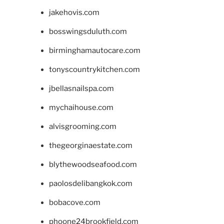
jakehovis.com
bosswingsduluth.com
birminghamautocare.com
tonyscountrykitchen.com
jbellasnailspa.com
mychaihouse.com
alvisgrooming.com
thegeorginaestate.com
blythewoodseafood.com
paolosdelibangkok.com
bobacove.com
phoone24brookfield.com