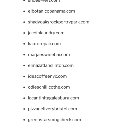
shoes-vert.com
elbotanicopanama.com
shadyoaksrockportrvpark.com
jccoinlaundry.com
kautorepair.com
marjaeswinebar.com
elmazatlanclinton.com
ideacoffeenyc.com
odieschillicothe.com
lacantinitagalesburg.com
pizzadeliverybristol.com
greenstarsmogcheck.com