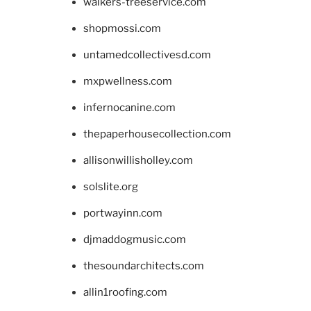
walkers-treeservice.com
shopmossi.com
untamedcollectivesd.com
mxpwellness.com
infernocanine.com
thepaperhousecollection.com
allisonwillisholley.com
solslite.org
portwayinn.com
djmaddogmusic.com
thesoundarchitects.com
allin1roofing.com