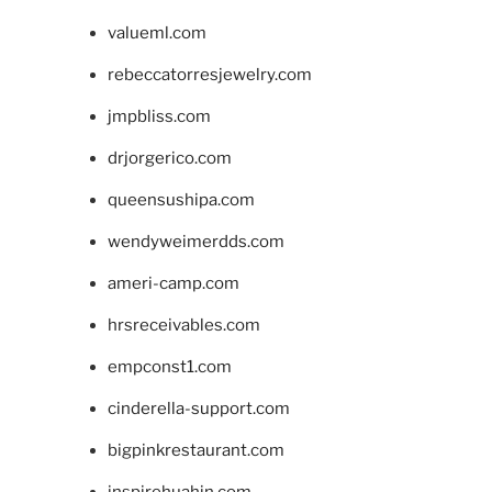
valueml.com
rebeccatorresjewelry.com
jmpbliss.com
drjorgerico.com
queensushipa.com
wendyweimerdds.com
ameri-camp.com
hrsreceivables.com
empconst1.com
cinderella-support.com
bigpinkrestaurant.com
inspirehuahin.com