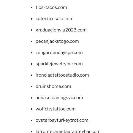
tios-tacos.com
cafecito-satx.com
graduacionviu2023.com
pecanjackstogo.com
zengardendayspa.com
sparklejewelryinc.com
ironcladtattoostudio.com
bruinshome.com
annascleaningsvc.com
wolfcitytattoo.com
oysterbayturkeytrot.com
lafronterarestauranteybar.com