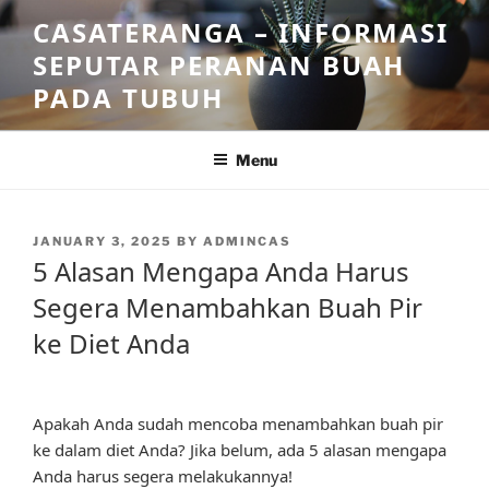
Skip
CASATERANGA – INFORMASI
to
SEPUTAR PERANAN BUAH
content
PADA TUBUH
Menu
POSTED
JANUARY 3, 2025
BY
ADMINCAS
ON
5 Alasan Mengapa Anda Harus
Segera Menambahkan Buah Pir
ke Diet Anda
Apakah Anda sudah mencoba menambahkan buah pir
ke dalam diet Anda? Jika belum, ada 5 alasan mengapa
Anda harus segera melakukannya!