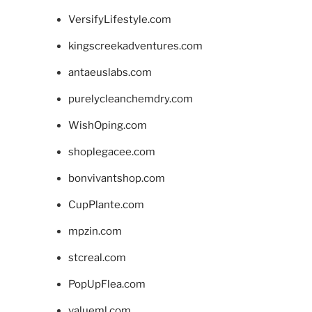
VersifyLifestyle.com
kingscreekadventures.com
antaeuslabs.com
purelycleanchemdry.com
WishOping.com
shoplegacee.com
bonvivantshop.com
CupPlante.com
mpzin.com
stcreal.com
PopUpFlea.com
valueml.com