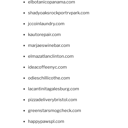
elbotanicopanama.com
shadyoaksrockportrvpark.com
jccoinlaundry.com
kautorepair.com
marjaeswinebar.com
elmazatlanclinton.com
ideacoffeenyc.com
odieschillicothe.com
lacantinitagalesburg.com
pizzadeliverybristol.com
greenstarsmogcheck.com
happypawspl.com