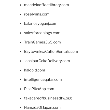
mandelaeffectlibrary.com
roselynns.com
balanceyoganj.com
salesforceblogs.com
TrainGames365.com
BaytownEvaCationRentals.com
JabalpurCakeDelivery.com
halobjd.com
intelligenceqatar.com
PikaPikaApp.com
takecareofbusinessdfw.org
HamadaOfJapan.com