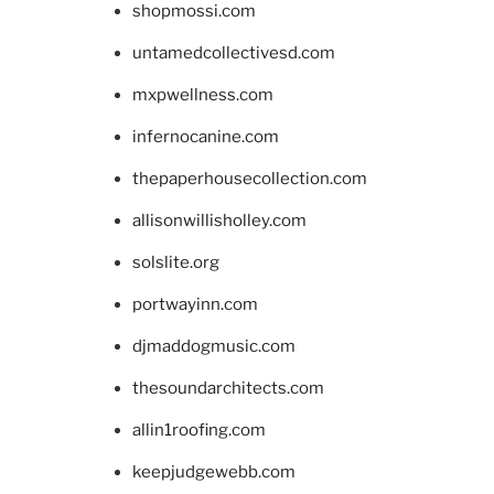
shopmossi.com
untamedcollectivesd.com
mxpwellness.com
infernocanine.com
thepaperhousecollection.com
allisonwillisholley.com
solslite.org
portwayinn.com
djmaddogmusic.com
thesoundarchitects.com
allin1roofing.com
keepjudgewebb.com