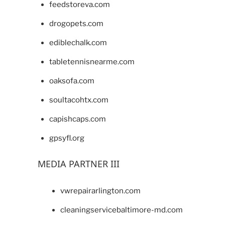
feedstoreva.com
drogopets.com
ediblechalk.com
tabletennisnearme.com
oaksofa.com
soultacohtx.com
capishcaps.com
gpsyfl.org
MEDIA PARTNER III
vwrepairarlington.com
cleaningservicebaltimore-md.com