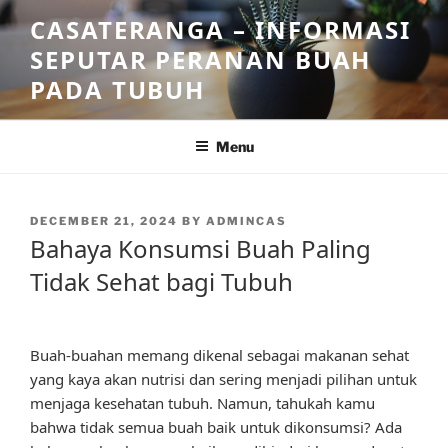
Skip
CASATERANGA – INFORMASI
to
SEPUTAR PERANAN BUAH
content
PADA TUBUH
Menu
POSTED
DECEMBER 21, 2024
BY
ADMINCAS
ON
Bahaya Konsumsi Buah Paling
Tidak Sehat bagi Tubuh
Buah-buahan memang dikenal sebagai makanan sehat
yang kaya akan nutrisi dan sering menjadi pilihan untuk
menjaga kesehatan tubuh. Namun, tahukah kamu
bahwa tidak semua buah baik untuk dikonsumsi? Ada