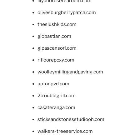
lilyandrosetearoom.com
olivesburgberrypatch.com
theslushkids.com
giobastian.com
glpascensori.com
rifloorepoxy.com
woolleymillingandpaving.com
uptonpvd.com
2troublegrill.com
casateranga.com
sticksandstonesstudiooh.com
walkers-treeservice.com