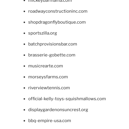
mickeybarmama.com
roadwayconstructioninc.com
shopdragonflyboutique.com
sportszilla.org
batchprovisionsbar.com
brasserie-gobette.com
musicrearte.com
morseysfarms.com
riverviewtennis.com
official-kelly-toys-squishmallows.com
displaygardenonsuncrest.org
bbq-empire-usa.com