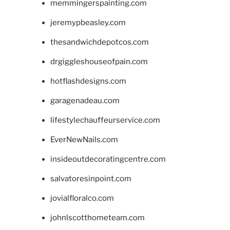
memmingerspainting.com
jeremypbeasley.com
thesandwichdepotcos.com
drgiggleshouseofpain.com
hotflashdesigns.com
garagenadeau.com
lifestylechauffeurservice.com
EverNewNails.com
insideoutdecoratingcentre.com
salvatoresinpoint.com
jovialfloralco.com
johnlscotthometeam.com