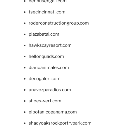
bennusehgall.com
tsecincinnati.com
roderconstructiongroup.com
plazabatai.com
hawkscayresort.com
hellonquads.com
diarioanimales.com
decogaleri.com
unavozparadios.com
shoes-vert.com
elbotanicopanama.com
shadyoaksrockportrvpark.com