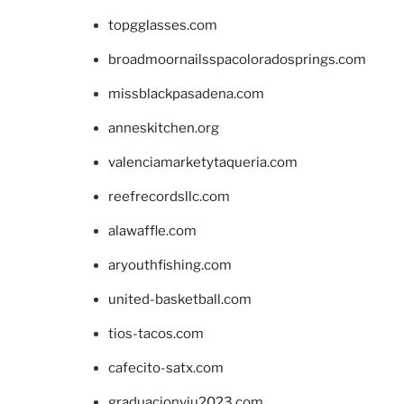
topgglasses.com
broadmoornailsspacoloradosprings.com
missblackpasadena.com
anneskitchen.org
valenciamarketytaqueria.com
reefrecordsllc.com
alawaffle.com
aryouthfishing.com
united-basketball.com
tios-tacos.com
cafecito-satx.com
graduacionviu2023.com