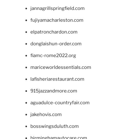
jannagrillspringfield.com
fujiyamacharleston.com
elpatronchardon.com
donglaishun-order.com
fiamc-rome2022.org
mariceworldessentials.com
lafisheriarestaurant.com
915jazzandmore.com
aguadulce-countryfair.com
jakehovis.com
bosswingsduluth.com
birminghamautocare.com