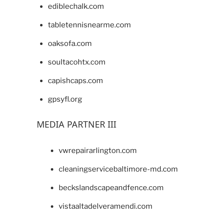
ediblechalk.com
tabletennisnearme.com
oaksofa.com
soultacohtx.com
capishcaps.com
gpsyfl.org
MEDIA PARTNER III
vwrepairarlington.com
cleaningservicebaltimore-md.com
beckslandscapeandfence.com
vistaaltadelveramendi.com