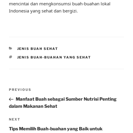
mencintai dan mengkonsumsi buah-buahan lokal
Indonesia yang sehat dan bergizi.
CATEGORIES
JENIS BUAH SEHAT
TAGS
JENIS BUAH-BUAHAN YANG SEHAT
Post
Previous
PREVIOUS
navigation
Post
Manfaat Buah sebagai Sumber Nutrisi Penting
dalam Makanan Sehat
Next
NEXT
Post
Tips Memilih Buah-buahan yang Baik untuk