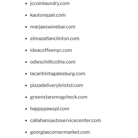
jccoinlaundry.com
kautorepair.com
marjaeswinebar.com
elmazatlanclinton.com
ideacoffeenyc.com
odieschillicothe.com
lacantinitagalesburg.com
pizzadeliverybristol.com
greenstarsmogcheck.com
happypawspl.com
callahansautoservicecenter.com
georgiascornermarket.com