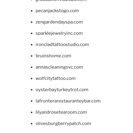
pecanjackstogo.com
zengardendayspa.com
sparklejewelryinc.com
ironcladtattoostudio.com
bruinshome.com
annascleaningsvc.com
wolfcitytattoo.com
oysterbayturkeytrot.com
lafronterarestauranteybar.com
lilyandrosetearoom.com
olivesburgberrypatch.com