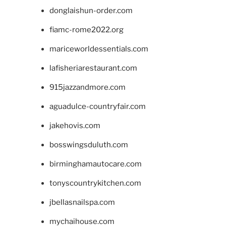
donglaishun-order.com
fiamc-rome2022.org
mariceworldessentials.com
lafisheriarestaurant.com
915jazzandmore.com
aguadulce-countryfair.com
jakehovis.com
bosswingsduluth.com
birminghamautocare.com
tonyscountrykitchen.com
jbellasnailspa.com
mychaihouse.com