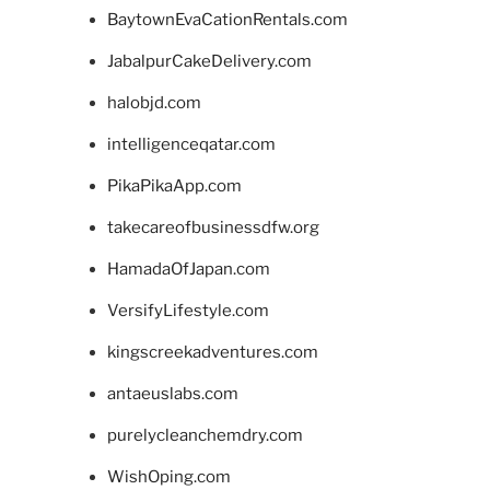
BaytownEvaCationRentals.com
JabalpurCakeDelivery.com
halobjd.com
intelligenceqatar.com
PikaPikaApp.com
takecareofbusinessdfw.org
HamadaOfJapan.com
VersifyLifestyle.com
kingscreekadventures.com
antaeuslabs.com
purelycleanchemdry.com
WishOping.com