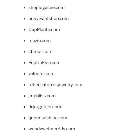
shoplegacee.com
bonvivantshop.com
CupPlante.com
mpzin.com
stcreal.com
PopUpFlea.com
valueml.com
rebeccatorresjewelry.com
jmpbliss.com
drjorgerico.com
queensushipa.com
wendyweimerdds.com