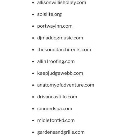
allisonwillisholley.com
solslite.org
portwayinn.com
djmaddogmusic.com
thesoundarchitects.com
allin1roofing.com
keepjudgewebb.com
anatomyofadventure.com
drivancastillo.com
cmmedspa.com
midletontkd.com
gardensandgrills.com