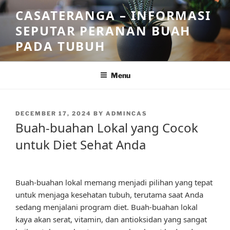
Skip
CASATERANGA – INFORMASI
to
SEPUTAR PERANAN BUAH
content
PADA TUBUH
Menu
POSTED
DECEMBER 17, 2024
BY
ADMINCAS
ON
Buah-buahan Lokal yang Cocok
untuk Diet Sehat Anda
Buah-buahan lokal memang menjadi pilihan yang tepat
untuk menjaga kesehatan tubuh, terutama saat Anda
sedang menjalani program diet. Buah-buahan lokal
kaya akan serat, vitamin, dan antioksidan yang sangat