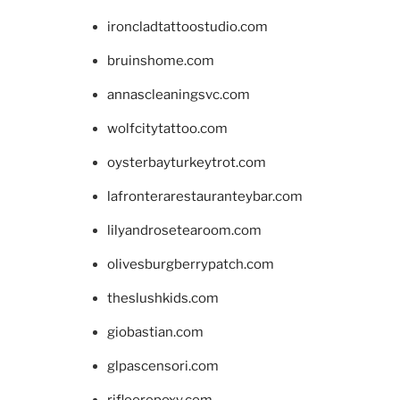
ironcladtattoostudio.com
bruinshome.com
annascleaningsvc.com
wolfcitytattoo.com
oysterbayturkeytrot.com
lafronterarestauranteybar.com
lilyandrosetearoom.com
olivesburgberrypatch.com
theslushkids.com
giobastian.com
glpascensori.com
rifloorepoxy.com