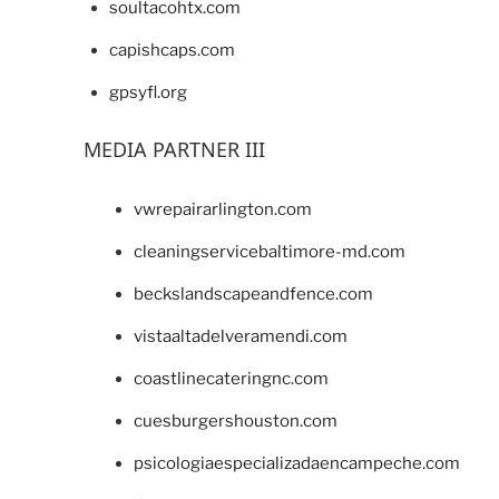
soultacohtx.com
capishcaps.com
gpsyfl.org
MEDIA PARTNER III
vwrepairarlington.com
cleaningservicebaltimore-md.com
beckslandscapeandfence.com
vistaaltadelveramendi.com
coastlinecateringnc.com
cuesburgershouston.com
psicologiaespecializadaencampeche.com