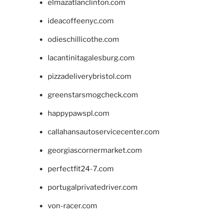
elmazatlanclinton.com
ideacoffeenyc.com
odieschillicothe.com
lacantinitagalesburg.com
pizzadeliverybristol.com
greenstarsmogcheck.com
happypawspl.com
callahansautoservicecenter.com
georgiascornermarket.com
perfectfit24-7.com
portugalprivatedriver.com
von-racer.com