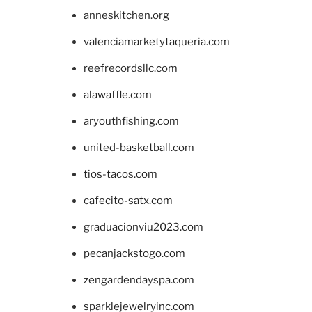
anneskitchen.org
valenciamarketytaqueria.com
reefrecordsllc.com
alawaffle.com
aryouthfishing.com
united-basketball.com
tios-tacos.com
cafecito-satx.com
graduacionviu2023.com
pecanjackstogo.com
zengardendayspa.com
sparklejewelryinc.com