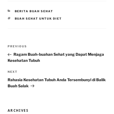
CATEGORIES
BERITA BUAH SEHAT
TAGS
BUAH SEHAT UNTUK DIET
Post
Previous
PREVIOUS
navigation
Post
Ragam Buah-buahan Sehat yang Dapat Menjaga
Kesehatan Tubuh
Next
NEXT
Post
Rahasia Kesehatan Tubuh Anda Tersembunyi di Balik
Buah Salak
ARCHIVES