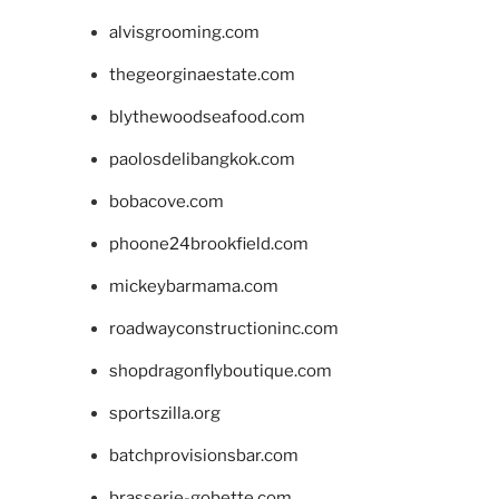
alvisgrooming.com
thegeorginaestate.com
blythewoodseafood.com
paolosdelibangkok.com
bobacove.com
phoone24brookfield.com
mickeybarmama.com
roadwayconstructioninc.com
shopdragonflyboutique.com
sportszilla.org
batchprovisionsbar.com
brasserie-gobette.com