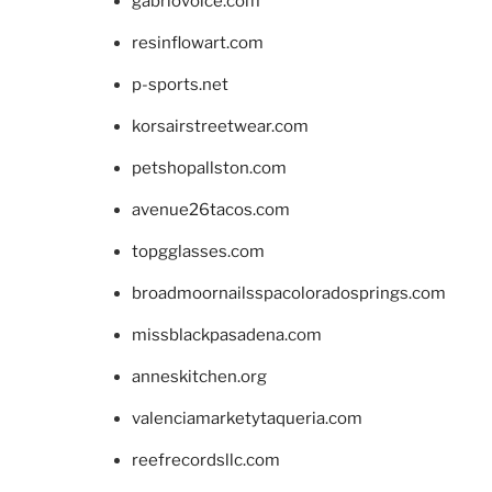
gabriovoice.com
resinflowart.com
p-sports.net
korsairstreetwear.com
petshopallston.com
avenue26tacos.com
topgglasses.com
broadmoornailsspacoloradosprings.com
missblackpasadena.com
anneskitchen.org
valenciamarketytaqueria.com
reefrecordsllc.com