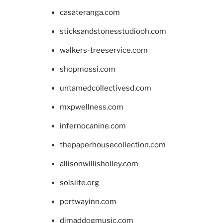
casateranga.com
sticksandstonesstudiooh.com
walkers-treeservice.com
shopmossi.com
untamedcollectivesd.com
mxpwellness.com
infernocanine.com
thepaperhousecollection.com
allisonwillisholley.com
solslite.org
portwayinn.com
djmaddogmusic.com