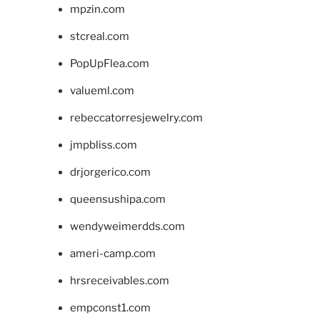
mpzin.com
stcreal.com
PopUpFlea.com
valueml.com
rebeccatorresjewelry.com
jmpbliss.com
drjorgerico.com
queensushipa.com
wendyweimerdds.com
ameri-camp.com
hrsreceivables.com
empconst1.com