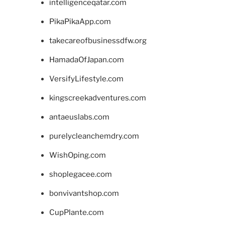
intelligenceqatar.com
PikaPikaApp.com
takecareofbusinessdfw.org
HamadaOfJapan.com
VersifyLifestyle.com
kingscreekadventures.com
antaeuslabs.com
purelycleanchemdry.com
WishOping.com
shoplegacee.com
bonvivantshop.com
CupPlante.com