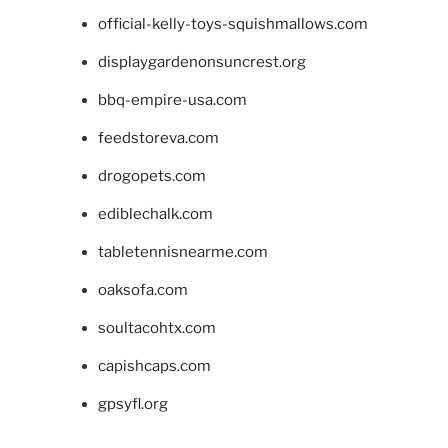
official-kelly-toys-squishmallows.com
displaygardenonsuncrest.org
bbq-empire-usa.com
feedstoreva.com
drogopets.com
ediblechalk.com
tabletennisnearme.com
oaksofa.com
soultacohtx.com
capishcaps.com
gpsyfl.org