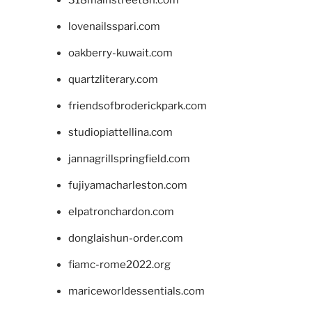
318mainstreet8h.com
lovenailsspari.com
oakberry-kuwait.com
quartzliterary.com
friendsofbroderickpark.com
studiopiattellina.com
jannagrillspringfield.com
fujiyamacharleston.com
elpatronchardon.com
donglaishun-order.com
fiamc-rome2022.org
mariceworldessentials.com