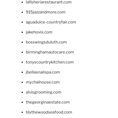
lafisheriarestaurant.com
915jazzandmore.com
aguadulce-countryfair.com
jakehovis.com
bosswingsduluth.com
birminghamautocare.com
tonyscountrykitchen.com
jbellasnailspa.com
mychaihouse.com
alvisgrooming.com
thegeorginaestate.com
blythewoodseafood.com