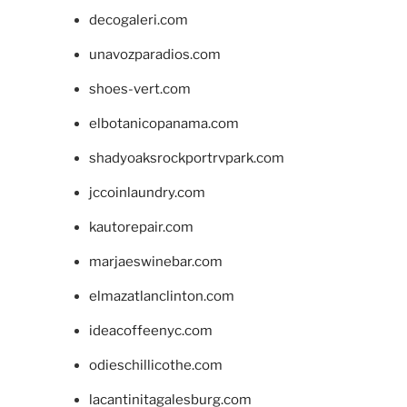
decogaleri.com
unavozparadios.com
shoes-vert.com
elbotanicopanama.com
shadyoaksrockportrvpark.com
jccoinlaundry.com
kautorepair.com
marjaeswinebar.com
elmazatlanclinton.com
ideacoffeenyc.com
odieschillicothe.com
lacantinitagalesburg.com