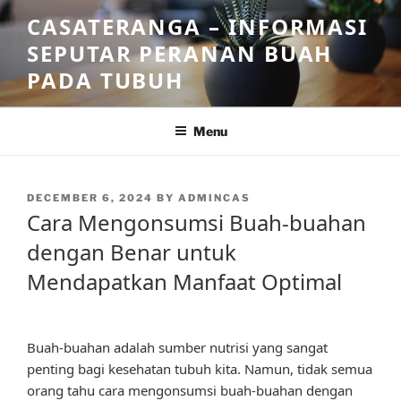
Skip
CASATERANGA – INFORMASI
to
SEPUTAR PERANAN BUAH
content
PADA TUBUH
Menu
POSTED
DECEMBER 6, 2024
BY
ADMINCAS
ON
Cara Mengonsumsi Buah-buahan
dengan Benar untuk
Mendapatkan Manfaat Optimal
Buah-buahan adalah sumber nutrisi yang sangat
penting bagi kesehatan tubuh kita. Namun, tidak semua
orang tahu cara mengonsumsi buah-buahan dengan