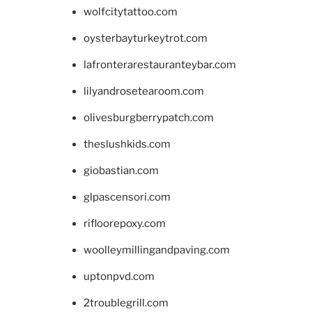
wolfcitytattoo.com
oysterbayturkeytrot.com
lafronterarestauranteybar.com
lilyandrosetearoom.com
olivesburgberrypatch.com
theslushkids.com
giobastian.com
glpascensori.com
rifloorepoxy.com
woolleymillingandpaving.com
uptonpvd.com
2troublegrill.com