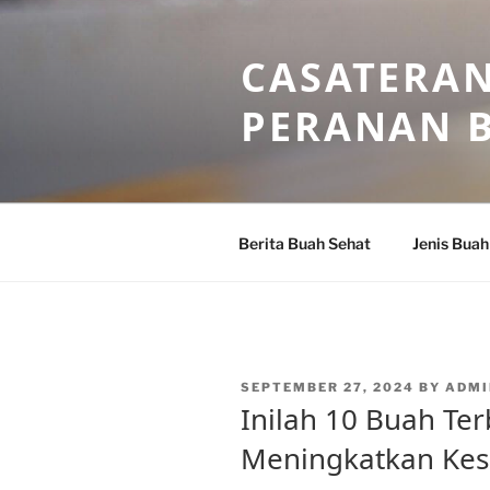
Skip
to
CASATERAN
content
PERANAN 
Berita Buah Sehat
Jenis Buah
POSTED
SEPTEMBER 27, 2024
BY
ADMI
ON
Inilah 10 Buah Te
Meningkatkan Kes