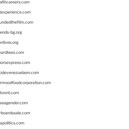
althcareers.com
ntexperience.com
undedthefilm.com
iends-bg.org
nlives.org
ardtees.com
loorsexpress.com
odevenezuelaen.com
ermoodfoodcorporation.com
stonnt.com
seagender.com
rboardssale.com
apolitics.com