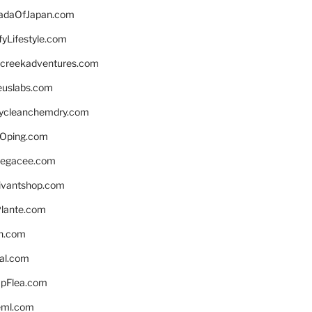
daOfJapan.com
fyLifestyle.com
screekadventures.com
euslabs.com
lycleanchemdry.com
Oping.com
legacee.com
ivantshop.com
lante.com
n.com
eal.com
pFlea.com
eml.com