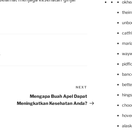
okhe
thei
unbo
catfr
maria
wayw
L
pidf
banc
bett
NEXT
Next
Post
hing
Mengapa Buah Apel Dapat
Meningkatkan Kesehatan Anda?
choo
hove
alask