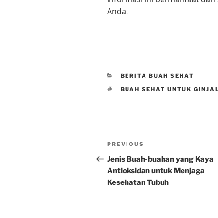
Anda!
CATEGORIES
BERITA BUAH SEHAT
TAGS
BUAH SEHAT UNTUK GINJA
Post
Previous
PREVIOUS
navigation
Post
Jenis Buah-buahan yang Kaya
Antioksidan untuk Menjaga
Kesehatan Tubuh