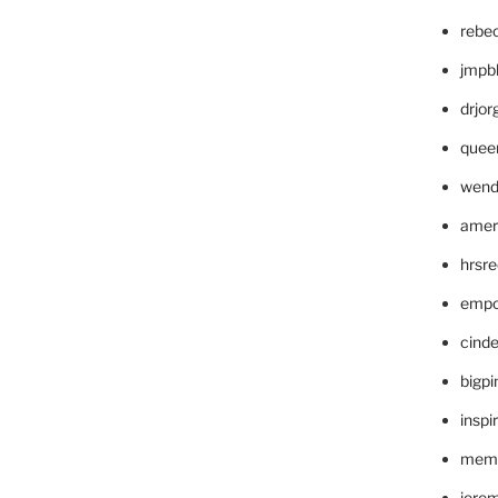
rebe
jmpb
drjor
quee
wend
amer
hrsr
empc
cinde
bigp
inspi
memm
jere