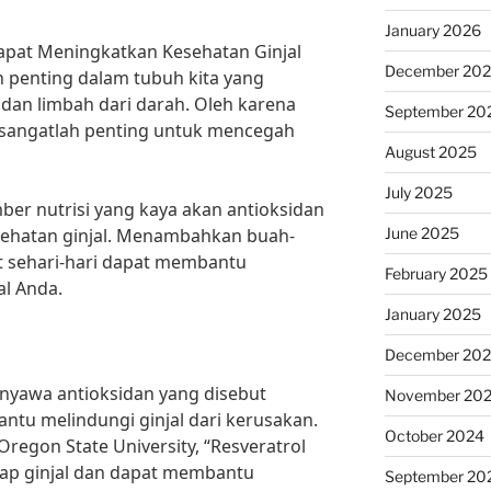
January 2026
Dapat Meningkatkan Kesehatan Ginjal
December 20
 penting dalam tubuh kita yang
n dan limbah dari darah. Oleh karena
September 20
l sangatlah penting untuk mencegah
August 2025
July 2025
r nutrisi yang kaya akan antioksidan
June 2025
esehatan ginjal. Menambahkan buah-
t sehari-hari dapat membantu
February 2025
l Anda.
January 2025
December 20
yawa antioksidan yang disebut
November 20
ntu melindungi ginjal dari kerusakan.
October 2024
Oregon State University, “Resveratrol
adap ginjal dan dapat membantu
September 20