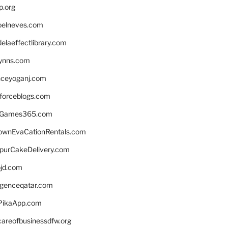
p.org
elneves.com
laeffectlibrary.com
lynns.com
nceyoganj.com
sforceblogs.com
nGames365.com
ownEvaCationRentals.com
lpurCakeDelivery.com
bjd.com
ligenceqatar.com
PikaApp.com
careofbusinessdfw.org