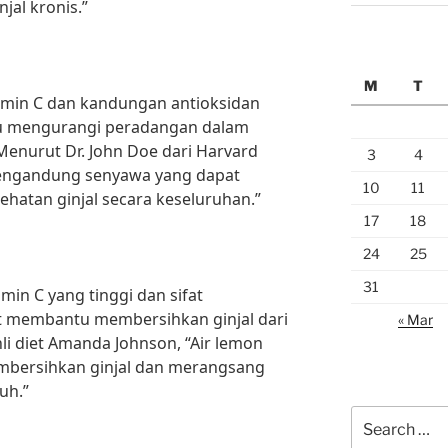
jal kronis.”
M
T
amin C dan kandungan antioksidan
u mengurangi peradangan dalam
Menurut Dr. John Doe dari Harvard
3
4
mengandung senyawa yang dapat
10
11
atan ginjal secara keseluruhan.”
17
18
24
25
31
n C yang tinggi dan sifat
at membantu membersihkan ginjal dari
« Mar
li diet Amanda Johnson, “Air lemon
mbersihkan ginjal dan merangsang
uh.”
Search
for: