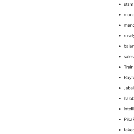
stsm
mano
mande
rose
bala
sale
Trai
Bayt
Jaba
halo
intel
Pika
take