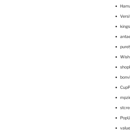
Hama
Versi
king
anta
pure
Wish
shop
bonv
CupP
mpzi
stcr
PopU
valu