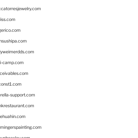
ccatorresjewelry.com
liss.com
gerico.com
nsushipa.com
yweimerdds.com
i-camp.com
eceivables.com
onst1.com
rella-support.com
inkrestaurant.com
rehuahin.com
ingerspainting.com
mypbeasley.com