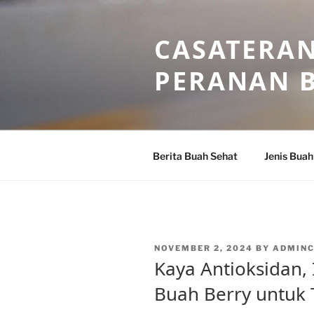
Skip
to
CASATERAN
content
PERANAN 
Berita Buah Sehat
Jenis Buah
POSTED
NOVEMBER 2, 2024
BY
ADMIN
ON
Kaya Antioksidan, 
Buah Berry untuk