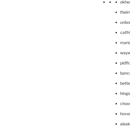
okhe
thei
unbo
catfr
maria
wayw
pidf
banc
bett
hing
choo
hove
alask