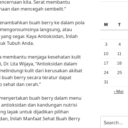
encernaan kita. Serat membantu
naan dan mencegah sembelit.”
 menambahkan buah berry ke dalam pola
M
T
 mengonsumsinya langsung, atau
ang segar. Kaya Antioksidan, Inilah
tuk Tubuh Anda.
3
4
10
11
isa membantu menjaga kesehatan kulit
17
18
, Dr. Lita Wijaya, “Antioksidan dalam
lindungi kulit dari kerusakan akibat
24
25
 buah berry secara teratur dapat
31
 sehat dan cerah.”
« Mar
lu menyertakan buah berry dalam menu
 antioksidan dan kandungan nutrisi
g layak untuk dijadikan pilihan
dan, Inilah Manfaat Sehat Buah Berry
Search
for: