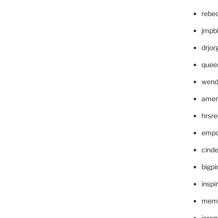
rebe
jmpb
drjor
quee
wend
amer
hrsr
empc
cinde
bigp
inspi
memm
jere