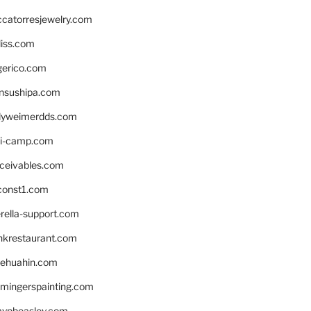
ccatorresjewelry.com
liss.com
gerico.com
nsushipa.com
yweimerdds.com
i-camp.com
eceivables.com
onst1.com
rella-support.com
inkrestaurant.com
rehuahin.com
ingerspainting.com
mypbeasley.com