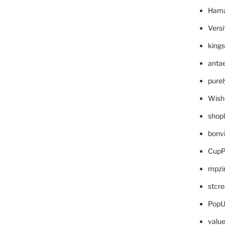
Hama
Versi
king
anta
pure
Wish
shop
bonv
CupP
mpzi
stcr
PopU
valu