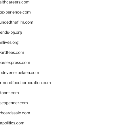
althcareers.com
ntexperience.com
undedthefilm.com
iends-bg.org
nlives.org
ardtees.com
loorsexpress.com
odevenezuelaen.com
ermoodfoodcorporation.com
stonnt.com
seagender.com
rboardssale.com
apolitics.com