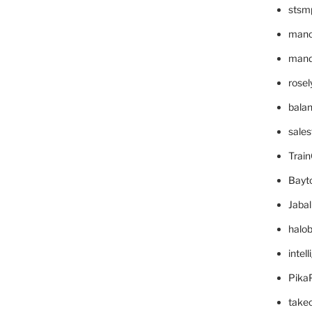
stsm
mano
mande
rose
bala
sale
Trai
Bayt
Jaba
halo
intel
Pika
take