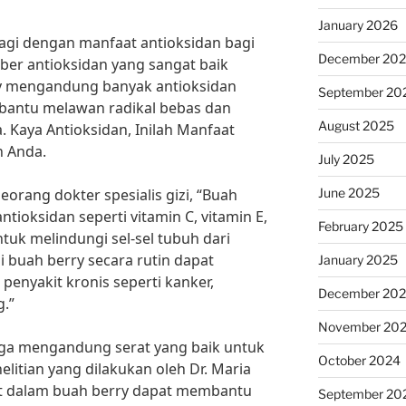
January 2026
lagi dengan manfaat antioksidan bagi
December 20
ber antioksidan yang sangat baik
ry mengandung banyak antioksidan
September 20
antu melawan radikal bebas dan
August 2025
 Kaya Antioksidan, Inilah Manfaat
h Anda.
July 2025
June 2025
eorang dokter spesialis gizi, “Buah
ioksidan seperti vitamin C, vitamin E,
February 2025
tuk melindungi sel-sel tubuh dari
i buah berry secara rutin dapat
January 2025
enyakit kronis seperti kanker,
December 20
g.”
November 20
juga mengandung serat yang baik untuk
October 2024
litian yang dilakukan oleh Dr. Maria
erat dalam buah berry dapat membantu
September 20