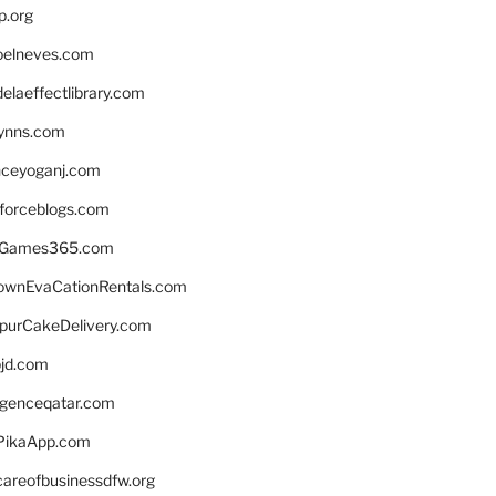
p.org
elneves.com
laeffectlibrary.com
lynns.com
nceyoganj.com
sforceblogs.com
nGames365.com
ownEvaCationRentals.com
lpurCakeDelivery.com
bjd.com
ligenceqatar.com
PikaApp.com
careofbusinessdfw.org