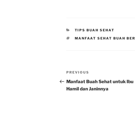
CATEGORIES
TIPS BUAH SEHAT
TAGS
MANFAAT SEHAT BUAH BE
Post
Previous
PREVIOUS
navigation
Post
Manfaat Buah Sehat untuk Ibu
Hamil dan Janinnya