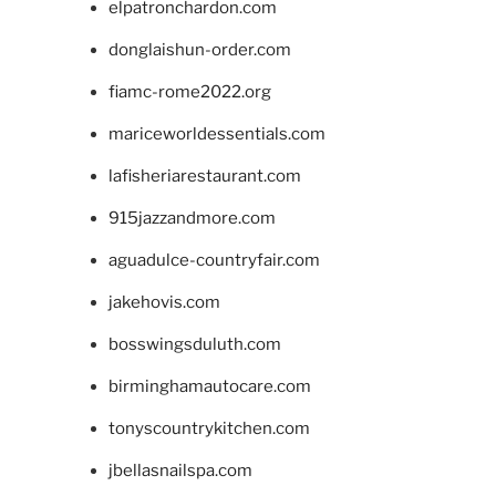
elpatronchardon.com
donglaishun-order.com
fiamc-rome2022.org
mariceworldessentials.com
lafisheriarestaurant.com
915jazzandmore.com
aguadulce-countryfair.com
jakehovis.com
bosswingsduluth.com
birminghamautocare.com
tonyscountrykitchen.com
jbellasnailspa.com