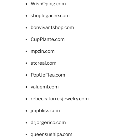
WishOping.com
shoplegacee.com
bonvivantshop.com
CupPlante.com
mpzin.com
stcreal.com
PopUpFlea.com
valueml.com
rebeccatorresjewelry.com
jmpbliss.com
drjorgerico.com
queensushipa.com