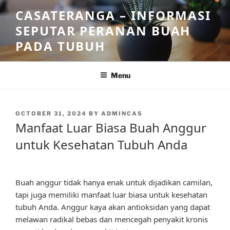
Skip
CASATERANGA – INFORMASI
to
SEPUTAR PERANAN BUAH
content
PADA TUBUH
Menu
POSTED
OCTOBER 31, 2024
BY
ADMINCAS
ON
Manfaat Luar Biasa Buah Anggur
untuk Kesehatan Tubuh Anda
Buah anggur tidak hanya enak untuk dijadikan camilan,
tapi juga memiliki manfaat luar biasa untuk kesehatan
tubuh Anda. Anggur kaya akan antioksidan yang dapat
melawan radikal bebas dan mencegah penyakit kronis