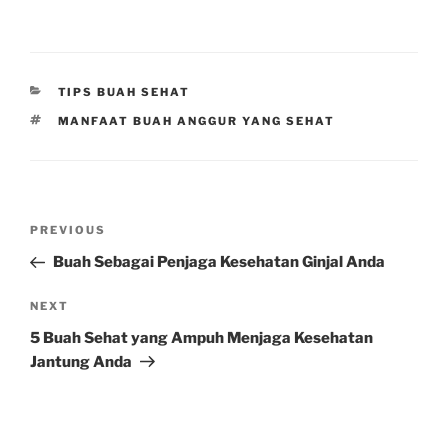
CATEGORIES
TIPS BUAH SEHAT
TAGS
MANFAAT BUAH ANGGUR YANG SEHAT
Post
Previous
PREVIOUS
navigation
Post
Buah Sebagai Penjaga Kesehatan Ginjal Anda
Next
NEXT
Post
5 Buah Sehat yang Ampuh Menjaga Kesehatan
Jantung Anda