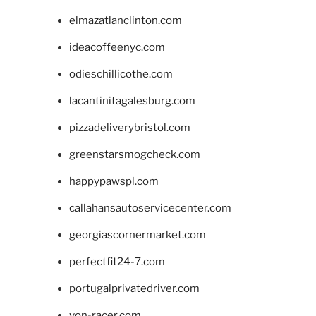
elmazatlanclinton.com
ideacoffeenyc.com
odieschillicothe.com
lacantinitagalesburg.com
pizzadeliverybristol.com
greenstarsmogcheck.com
happypawspl.com
callahansautoservicecenter.com
georgiascornermarket.com
perfectfit24-7.com
portugalprivatedriver.com
von-racer.com