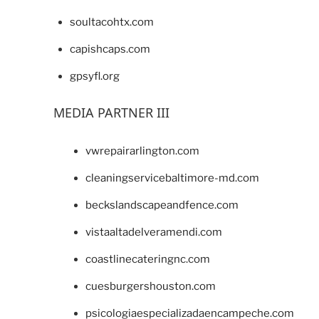
soultacohtx.com
capishcaps.com
gpsyfl.org
MEDIA PARTNER III
vwrepairarlington.com
cleaningservicebaltimore-md.com
beckslandscapeandfence.com
vistaaltadelveramendi.com
coastlinecateringnc.com
cuesburgershouston.com
psicologiaespecializadaencampeche.com