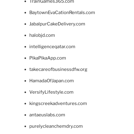
TrainGames365.com
BaytownEvaCationRentals.com
JabalpurCakeDelivery.com
halobjd.com
intelligenceqatar.com
PikaPikaApp.com
takecareofbusinessdfw.org
HamadaOfJapan.com
VersifyLifestyle.com
kingscreekadventures.com
antaeuslabs.com
purelycleanchemdry.com