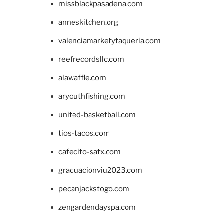
missblackpasadena.com
anneskitchen.org
valenciamarketytaqueria.com
reefrecordsllc.com
alawaffle.com
aryouthfishing.com
united-basketball.com
tios-tacos.com
cafecito-satx.com
graduacionviu2023.com
pecanjackstogo.com
zengardendayspa.com