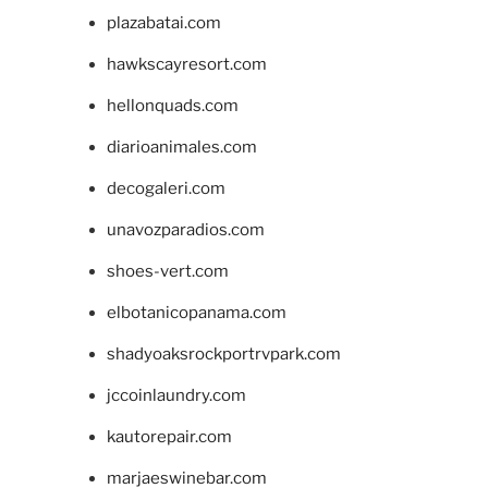
plazabatai.com
hawkscayresort.com
hellonquads.com
diarioanimales.com
decogaleri.com
unavozparadios.com
shoes-vert.com
elbotanicopanama.com
shadyoaksrockportrvpark.com
jccoinlaundry.com
kautorepair.com
marjaeswinebar.com