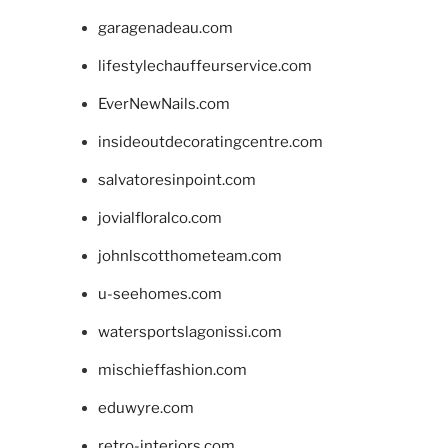
garagenadeau.com
lifestylechauffeurservice.com
EverNewNails.com
insideoutdecoratingcentre.com
salvatoresinpoint.com
jovialfloralco.com
johnlscotthometeam.com
u-seehomes.com
watersportslagonissi.com
mischieffashion.com
eduwyre.com
retro-interiors.com