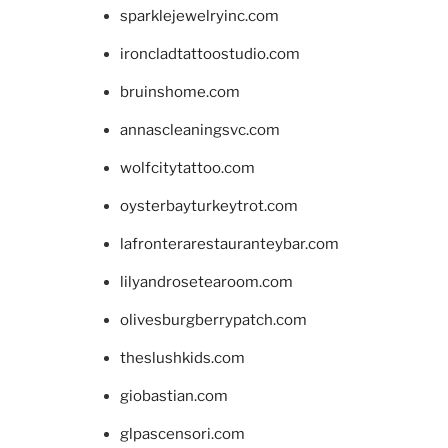
sparklejewelryinc.com
ironcladtattoostudio.com
bruinshome.com
annascleaningsvc.com
wolfcitytattoo.com
oysterbayturkeytrot.com
lafronterarestauranteybar.com
lilyandrosetearoom.com
olivesburgberrypatch.com
theslushkids.com
giobastian.com
glpascensori.com