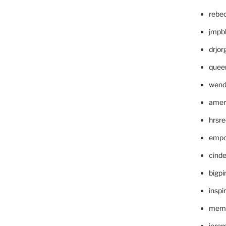
rebe
jmpb
drjor
quee
wend
amer
hrsr
empc
cinde
bigp
inspi
memm
jere