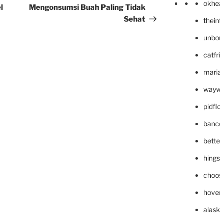
okhe
l
Mengonsumsi Buah Paling Tidak
Sehat
thei
unbo
catfr
maria
wayw
pidf
banc
bett
hing
choo
hove
alask