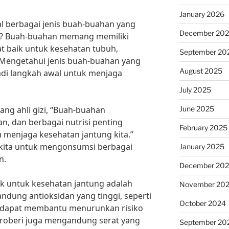
January 2026
 berbagai jenis buah-buahan yang
December 20
g? Buah-buahan memang memiliki
t baik untuk kesehatan tubuh,
September 20
 Mengetahui jenis buah-buahan yang
August 2025
adi langkah awal untuk menjaga
July 2025
June 2025
ang ahli gizi, “Buah-buahan
n, dan berbagai nutrisi penting
February 2025
 menjaga kesehatan jantung kita.”
i kita untuk mengonsumsi berbagai
January 2025
n.
December 20
ik untuk kesehatan jantung adalah
November 20
ndung antioksidan yang tinggi, seperti
October 2024
ng dapat membantu menurunkan risiko
 stroberi juga mengandung serat yang
September 20