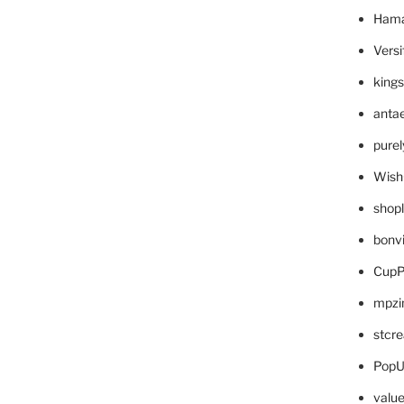
Hama
Versi
king
anta
pure
Wish
shop
bonv
CupP
mpzi
stcr
PopU
valu