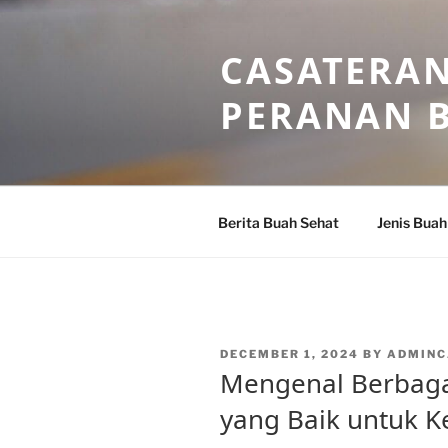
Skip
to
CASATERAN
content
PERANAN 
Berita Buah Sehat
Jenis Buah
POSTED
DECEMBER 1, 2024
BY
ADMINC
ON
Mengenal Berbaga
yang Baik untuk K