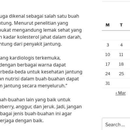
juga dikenal sebagai salah satu buah
ntung. Menurut penelitian yang
M
T
alpukat mengandung lemak sehat yang
adar kolesterol jahat dalam darah,
ntung dari penyakit jantung.
3
4
10
11
rang kardiologis terkemuka,
17
18
engan berbagai warna dapat
rbeda-beda untuk kesehatan jantung
24
25
dan nutrisi dalam buah-buahan dapat
31
 jantung secara menyeluruh.”
« Mar
buah-buahan lain yang baik untuk
berry, anggur, dan jeruk. Jadi, jangan
agai jenis buah-buahan ini agar
terjaga dengan baik.
Search
for: