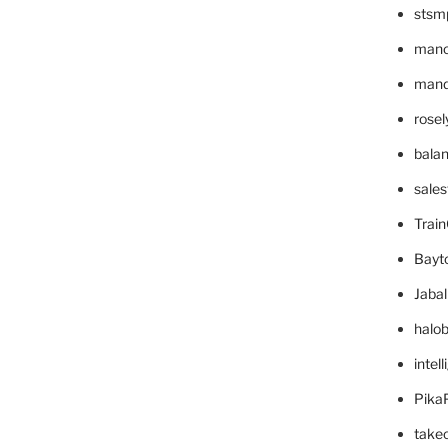
stsm
mano
mande
rose
bala
sale
Trai
Bayt
Jaba
halo
intel
Pika
take