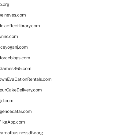
p.org
elneves.com
laeffectlibrary.com
lynns.com
nceyoganj.com
sforceblogs.com
nGames365.com
ownEvaCationRentals.com
lpurCakeDelivery.com
bjd.com
ligenceqatar.com
PikaApp.com
careofbusinessdfw.org