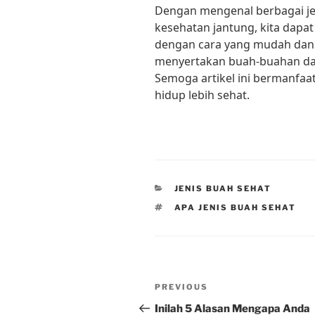
Dengan mengenal berbagai je
kesehatan jantung, kita dapa
dengan cara yang mudah dan al
menyertakan buah-buahan dal
Semoga artikel ini bermanfaa
hidup lebih sehat.
CATEGORIES
JENIS BUAH SEHAT
TAGS
APA JENIS BUAH SEHAT
Post
Previous
PREVIOUS
navigation
Post
Inilah 5 Alasan Mengapa Anda