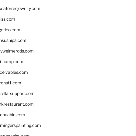
ccatorresjewelry.com
liss.com
gerico.com
nsushipa.com
yweimerdds.com
i-camp.com
eceivables.com
onst1.com
rella-support.com
inkrestaurant.com
rehuahin.com
ingerspainting.com
mypbeasley.com