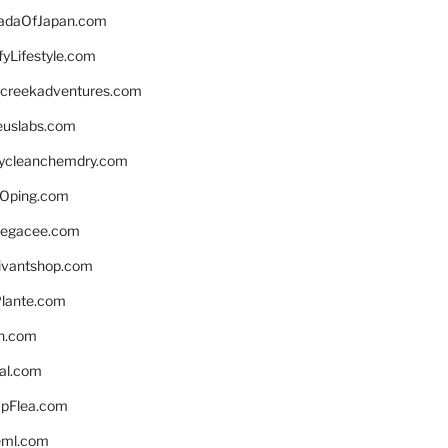
daOfJapan.com
fyLifestyle.com
screekadventures.com
euslabs.com
lycleanchemdry.com
Oping.com
legacee.com
ivantshop.com
lante.com
n.com
eal.com
pFlea.com
eml.com