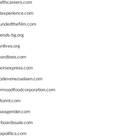
althcareers.com
ntexperience.com
undedthefilm.com
iends-bg.org
nlives.org
ardtees.com
loorsexpress.com
odevenezuelaen.com
ermoodfoodcorporation.com
stonnt.com
seagender.com
rboardssale.com
apolitics.com