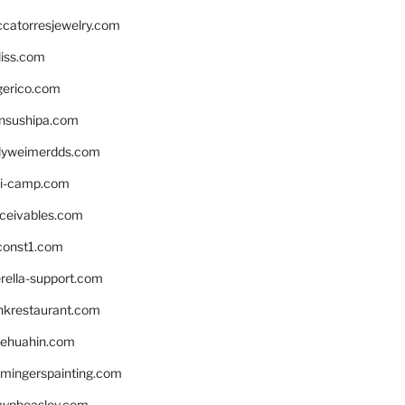
ccatorresjewelry.com
liss.com
gerico.com
nsushipa.com
yweimerdds.com
i-camp.com
eceivables.com
onst1.com
rella-support.com
inkrestaurant.com
rehuahin.com
ingerspainting.com
mypbeasley.com