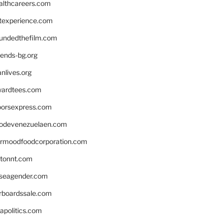
althcareers.com
ntexperience.com
undedthefilm.com
iends-bg.org
nlives.org
ardtees.com
loorsexpress.com
odevenezuelaen.com
ermoodfoodcorporation.com
stonnt.com
seagender.com
rboardssale.com
apolitics.com