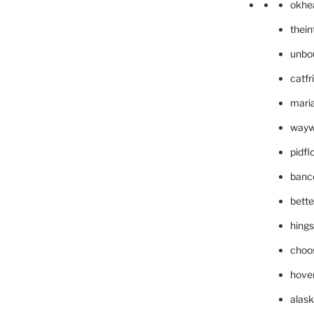
okhe
thei
unbo
catfr
maria
wayw
pidf
banc
bett
hing
choo
hove
alask