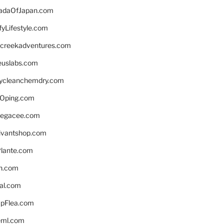
daOfJapan.com
fyLifestyle.com
screekadventures.com
euslabs.com
lycleanchemdry.com
Oping.com
legacee.com
ivantshop.com
lante.com
n.com
eal.com
pFlea.com
eml.com