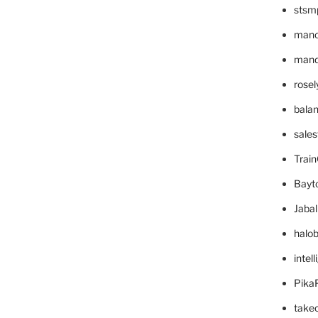
stsm
mano
mande
rose
bala
sale
Trai
Bayt
Jaba
halo
intel
Pika
take