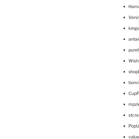
Hama
Versi
king
anta
pure
Wish
shop
bonv
CupP
mpzi
stcr
PopU
valu