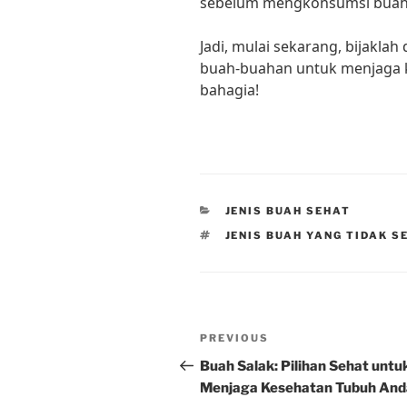
sebelum mengkonsumsi buah-
Jadi, mulai sekarang, bijakl
buah-buahan untuk menjaga 
bahagia!
CATEGORIES
JENIS BUAH SEHAT
TAGS
JENIS BUAH YANG TIDAK S
Post
Previous
PREVIOUS
navigation
Post
Buah Salak: Pilihan Sehat untu
Menjaga Kesehatan Tubuh And