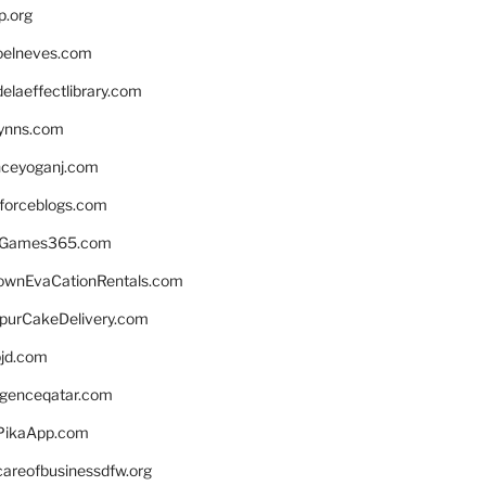
p.org
elneves.com
laeffectlibrary.com
lynns.com
nceyoganj.com
sforceblogs.com
nGames365.com
ownEvaCationRentals.com
lpurCakeDelivery.com
bjd.com
ligenceqatar.com
PikaApp.com
careofbusinessdfw.org