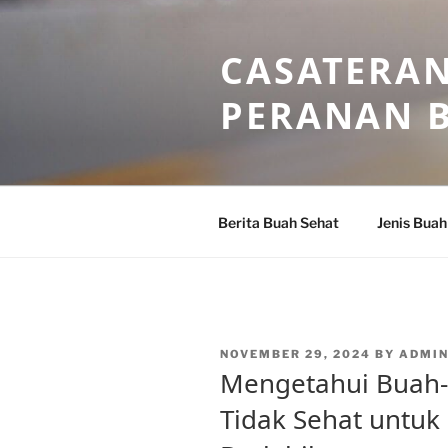
Skip
to
CASATERAN
content
PERANAN 
Berita Buah Sehat
Jenis Buah
POSTED
NOVEMBER 29, 2024
BY
ADMI
ON
Mengetahui Buah
Tidak Sehat untuk