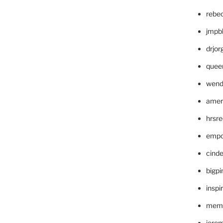
rebe
jmpb
drjor
quee
wend
amer
hrsr
empc
cinde
bigp
inspi
memm
jere