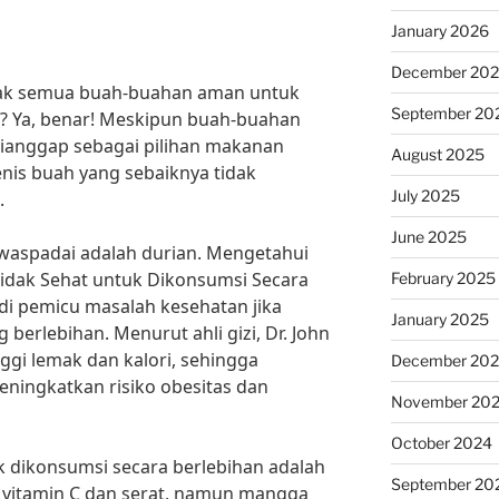
January 2026
December 20
ak semua buah-buahan aman untuk
September 20
n? Ya, benar! Meskipun buah-buahan
 dianggap sebagai pilihan makanan
August 2025
nis buah yang sebaiknya tidak
July 2025
.
June 2025
iwaspadai adalah durian. Mengetahui
dak Sehat untuk Dikonsumsi Secara
February 2025
adi pemicu masalah kesehatan jika
January 2025
berlebihan. Menurut ahli gizi, Dr. John
gi lemak dan kalori, sehingga
December 20
ningkatkan risiko obesitas dan
November 20
October 2024
ak dikonsumsi secara berlebihan adalah
September 20
vitamin C dan serat, namun mangga