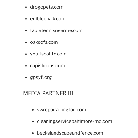
drogopets.com
ediblechalk.com
tabletennisnearme.com
oaksofa.com
soultacohtx.com
capishcaps.com
gpsyfl.org
MEDIA PARTNER III
vwrepairarlington.com
cleaningservicebaltimore-md.com
beckslandscapeandfence.com