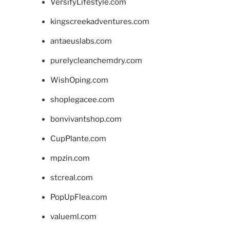
VersifyLifestyle.com
kingscreekadventures.com
antaeuslabs.com
purelycleanchemdry.com
WishOping.com
shoplegacee.com
bonvivantshop.com
CupPlante.com
mpzin.com
stcreal.com
PopUpFlea.com
valueml.com