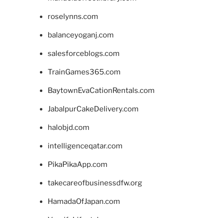
roselynns.com
balanceyoganj.com
salesforceblogs.com
TrainGames365.com
BaytownEvaCationRentals.com
JabalpurCakeDelivery.com
halobjd.com
intelligenceqatar.com
PikaPikaApp.com
takecareofbusinessdfw.org
HamadaOfJapan.com