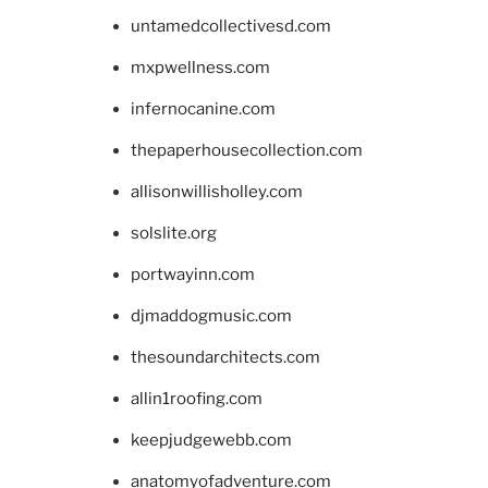
untamedcollectivesd.com
mxpwellness.com
infernocanine.com
thepaperhousecollection.com
allisonwillisholley.com
solslite.org
portwayinn.com
djmaddogmusic.com
thesoundarchitects.com
allin1roofing.com
keepjudgewebb.com
anatomyofadventure.com