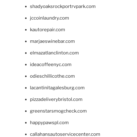
shadyoaksrockportrvpark.com
jccoinlaundry.com
kautorepair.com
marjaeswinebar.com
elmazatlanclinton.com
ideacoffeenyc.com
odieschillicothe.com
lacantinitagalesburg.com
pizzadeliverybristol.com
greenstarsmogcheck.com
happypawspl.com
callahansautoservicecenter.com