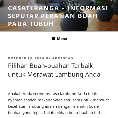
Skip
CASATERANGA – INFORMASI
to
SEPUTAR PERANAN BUAH
content
PADA TUBUH
Menu
POSTED
OCTOBER 19, 2024
BY
ADMINCAS
ON
Pilihan Buah-buahan Terbaik
untuk Merawat Lambung Anda
Apakah Anda sering merasa lambung Anda tidak
nyaman setelah makan? Salah satu cara untuk merawat
kesehatan lambung adalah dengan memilih buah-
buahan yang tepat. Inilah pilihan buah-buahan terbaik