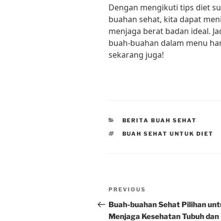
Dengan mengikuti tips diet 
buahan sehat, kita dapat me
menjaga berat badan ideal. 
buah-buahan dalam menu har
sekarang juga!
CATEGORIES
BERITA BUAH SEHAT
TAGS
BUAH SEHAT UNTUK DIET
Post
Previous
PREVIOUS
navigation
Post
Buah-buahan Sehat Pilihan un
Menjaga Kesehatan Tubuh dan