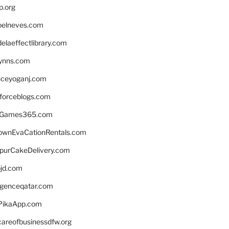
p.org
elneves.com
laeffectlibrary.com
lynns.com
nceyoganj.com
sforceblogs.com
nGames365.com
ownEvaCationRentals.com
lpurCakeDelivery.com
bjd.com
ligenceqatar.com
PikaApp.com
careofbusinessdfw.org