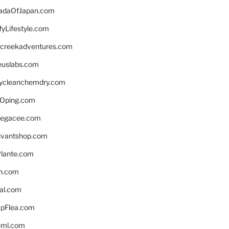
daOfJapan.com
fyLifestyle.com
screekadventures.com
euslabs.com
lycleanchemdry.com
Oping.com
legacee.com
ivantshop.com
lante.com
n.com
eal.com
pFlea.com
eml.com