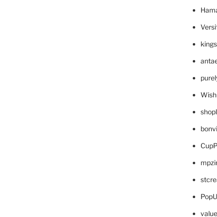
Hama
Versi
king
anta
pure
Wish
shop
bonv
CupP
mpzi
stcr
PopU
valu