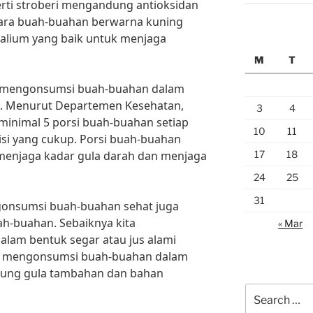
ti stroberi mengandung antioksidan
ntara buah-buahan berwarna kuning
alium yang baik untuk menjaga
M
T
tuk mengonsumsi buah-buahan dalam
ri. Menurut Departemen Kesehatan,
3
4
minimal 5 porsi buah-buahan setiap
10
11
si yang cukup. Porsi buah-buahan
17
18
menjaga kadar gula darah dan menjaga
24
25
31
gonsumsi buah-buahan sehat juga
ah-buahan. Sebaiknya kita
« Mar
am bentuk segar atau jus alami
ri mengonsumsi buah-buahan dalam
ung gula tambahan dan bahan
Search
for: