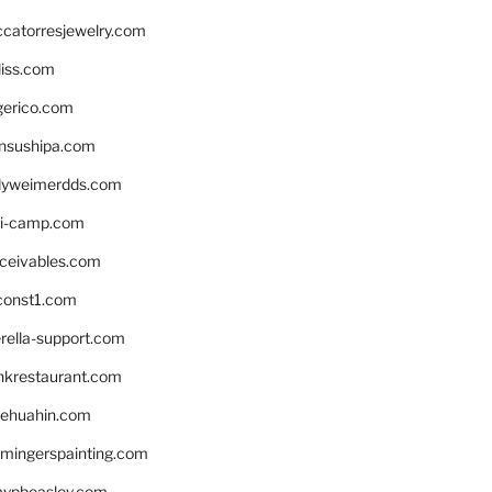
ccatorresjewelry.com
liss.com
gerico.com
nsushipa.com
yweimerdds.com
i-camp.com
eceivables.com
onst1.com
rella-support.com
inkrestaurant.com
rehuahin.com
ingerspainting.com
mypbeasley.com