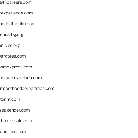
althcareers.com
ntexperience.com
undedthefilm.com
iends-bg.org
nlives.org
ardtees.com
loorsexpress.com
odevenezuelaen.com
ermoodfoodcorporation.com
stonnt.com
seagender.com
rboardssale.com
apolitics.com