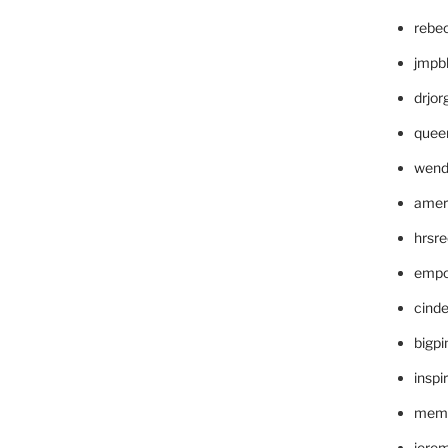
rebe
jmpb
drjor
quee
wend
amer
hrsr
empc
cinde
bigp
inspi
memm
jere