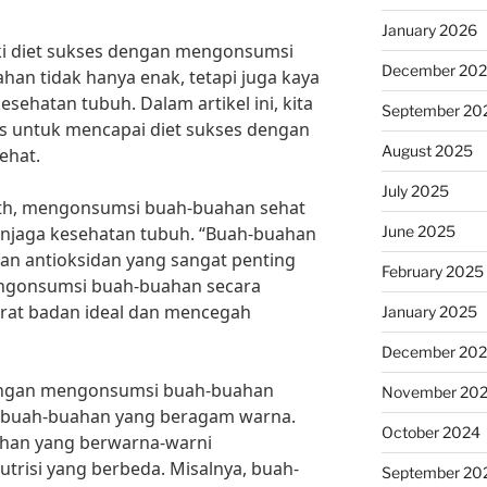
January 2026
iki diet sukses dengan mengonsumsi
December 20
an tidak hanya enak, tetapi juga kaya
esehatan tubuh. Dalam artikel ini, kita
September 20
 untuk mencapai diet sukses dengan
August 2025
ehat.
July 2025
Smith, mengonsumsi buah-buahan sehat
June 2025
njaga kesehatan tubuh. “Buah-buahan
an antioksidan yang sangat penting
February 2025
engonsumsi buah-buahan secara
berat badan ideal dan mencegah
January 2025
December 20
 dengan mengonsumsi buah-buahan
November 20
h buah-buahan yang beragam warna.
October 2024
ahan yang berwarna-warni
trisi yang berbeda. Misalnya, buah-
September 20