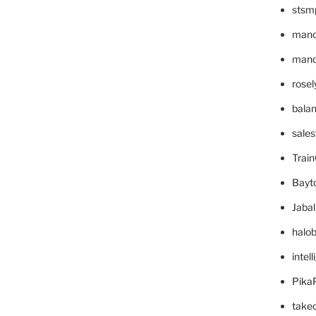
stsm
mano
mande
rose
bala
sale
Trai
Bayt
Jaba
halo
intel
Pika
take