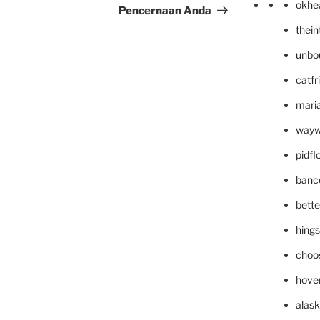
okhe
Pencernaan Anda
thei
unbo
catfr
maria
wayw
pidf
banc
bett
hing
choo
hove
alask