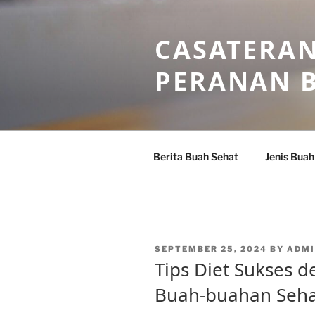
Skip
to
CASATERAN
content
PERANAN 
Berita Buah Sehat
Jenis Buah
POSTED
SEPTEMBER 25, 2024
BY
ADM
ON
Tips Diet Sukses
Buah-buahan Seha