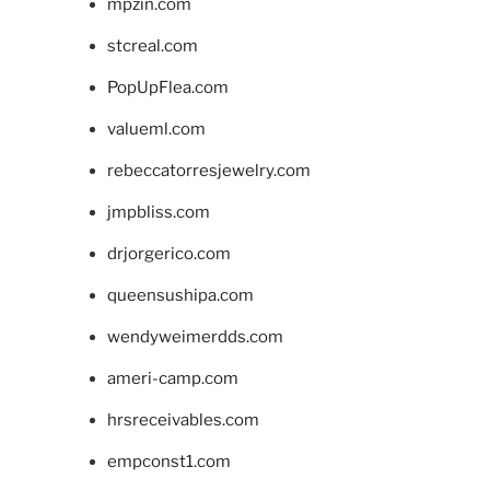
mpzin.com
stcreal.com
PopUpFlea.com
valueml.com
rebeccatorresjewelry.com
jmpbliss.com
drjorgerico.com
queensushipa.com
wendyweimerdds.com
ameri-camp.com
hrsreceivables.com
empconst1.com