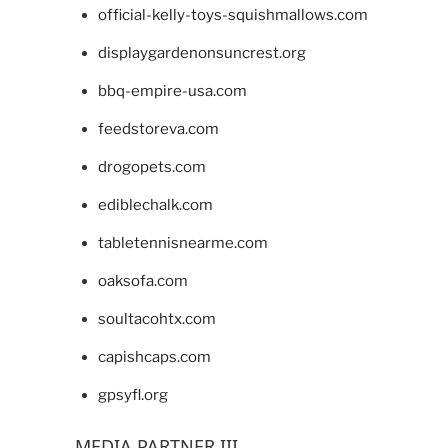
official-kelly-toys-squishmallows.com
displaygardenonsuncrest.org
bbq-empire-usa.com
feedstoreva.com
drogopets.com
ediblechalk.com
tabletennisnearme.com
oaksofa.com
soultacohtx.com
capishcaps.com
gpsyfl.org
MEDIA PARTNER III