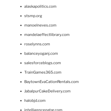
alaskapolitics.com
stsmp.org
manoelneves.com
mandelaeffectlibrary.com
roselynns.com
balanceyoganj.com
salesforceblogs.com
TrainGames365.com
BaytownEvaCationRentals.com
JabalpurCakeDelivery.com
halobjd.com
intelligenceqatar.com