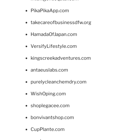
PikaPikaApp.com
takecareofbusinessdfw.org
HamadaOfJapan.com
VersifyLifestyle.com
kingscreekadventures.com
antaeuslabs.com
purelycleanchemdry.com
WishOping.com
shoplegacee.com
bonvivantshop.com
CupPlante.com