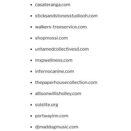
casateranga.com
sticksandstonesstudiooh.com
walkers-treeservice.com
shopmossi.com
untamedcollectivesd.com
mxpwellness.com
infernocanine.com
thepaperhousecollection.com
allisonwillisholley.com
solslite.org
portwayinn.com
djmaddogmusic.com