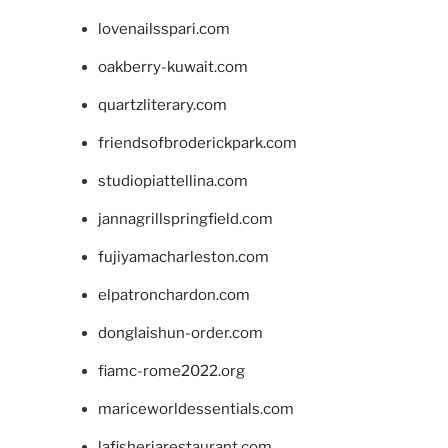
lovenailsspari.com
oakberry-kuwait.com
quartzliterary.com
friendsofbroderickpark.com
studiopiattellina.com
jannagrillspringfield.com
fujiyamacharleston.com
elpatronchardon.com
donglaishun-order.com
fiamc-rome2022.org
mariceworldessentials.com
lafisheriarestaurant.com