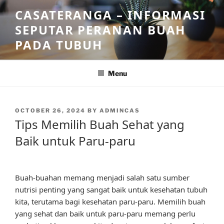
Skip
CASATERANGA – INFORMASI
to
SEPUTAR PERANAN BUAH
content
PADA TUBUH
Menu
POSTED
OCTOBER 26, 2024
BY
ADMINCAS
ON
Tips Memilih Buah Sehat yang
Baik untuk Paru-paru
Buah-buahan memang menjadi salah satu sumber
nutrisi penting yang sangat baik untuk kesehatan tubuh
kita, terutama bagi kesehatan paru-paru. Memilih buah
yang sehat dan baik untuk paru-paru memang perlu