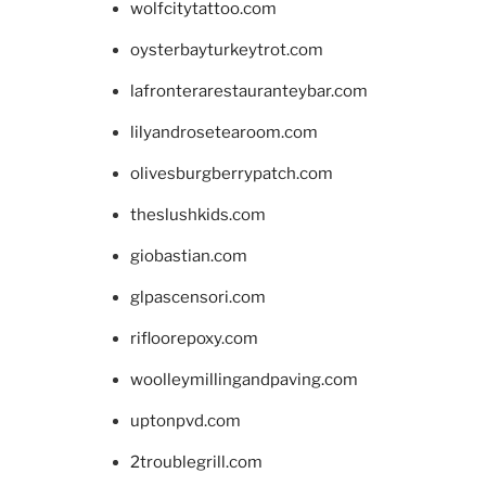
wolfcitytattoo.com
oysterbayturkeytrot.com
lafronterarestauranteybar.com
lilyandrosetearoom.com
olivesburgberrypatch.com
theslushkids.com
giobastian.com
glpascensori.com
rifloorepoxy.com
woolleymillingandpaving.com
uptonpvd.com
2troublegrill.com