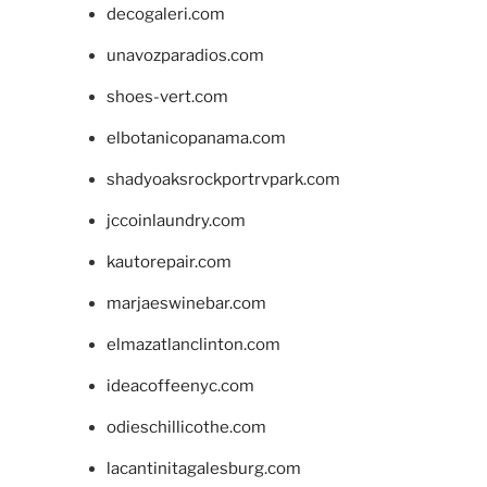
decogaleri.com
unavozparadios.com
shoes-vert.com
elbotanicopanama.com
shadyoaksrockportrvpark.com
jccoinlaundry.com
kautorepair.com
marjaeswinebar.com
elmazatlanclinton.com
ideacoffeenyc.com
odieschillicothe.com
lacantinitagalesburg.com