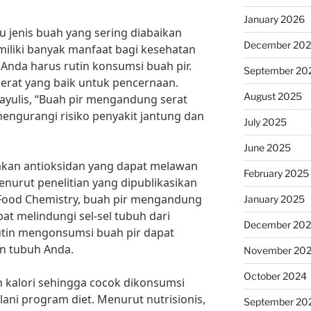
January 2026
u jenis buah yang sering diabaikan
December 20
iliki banyak manfaat bagi kesehatan
Anda harus rutin konsumsi buah pir.
September 20
serat yang baik untuk pencernaan.
August 2025
amayulis, “Buah pir mengandung serat
engurangi risiko penyakit jantung dan
July 2025
June 2025
a akan antioksidan yang dapat melawan
February 2025
enurut penelitian yang dipublikasikan
nd Food Chemistry, buah pir mengandung
January 2025
at melindungi sel-sel tubuh dari
December 20
rutin mengonsumsi buah pir dapat
n tubuh Anda.
November 20
October 2024
h kalori sehingga cocok dikonsumsi
ani program diet. Menurut nutrisionis,
September 20