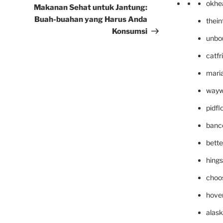
okhe
Post
Makanan Sehat untuk Jantung:
Buah-buahan yang Harus Anda
thei
Konsumsi
unbo
catfr
maria
wayw
pidf
banc
bett
hing
choo
hove
alask