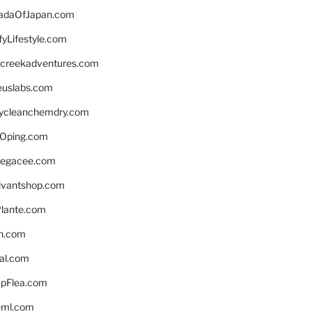
daOfJapan.com
fyLifestyle.com
screekadventures.com
euslabs.com
lycleanchemdry.com
Oping.com
legacee.com
ivantshop.com
lante.com
n.com
eal.com
pFlea.com
eml.com