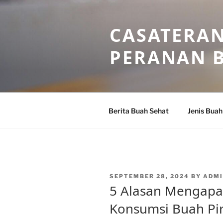
Skip
to
CASATERAN
content
PERANAN 
Berita Buah Sehat
Jenis Buah
POSTED
SEPTEMBER 28, 2024
BY
ADM
ON
5 Alasan Mengapa
Konsumsi Buah Pi