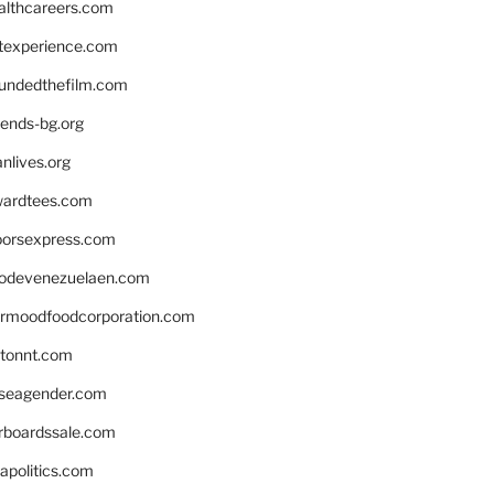
althcareers.com
ntexperience.com
undedthefilm.com
iends-bg.org
nlives.org
ardtees.com
loorsexpress.com
odevenezuelaen.com
ermoodfoodcorporation.com
stonnt.com
seagender.com
rboardssale.com
apolitics.com