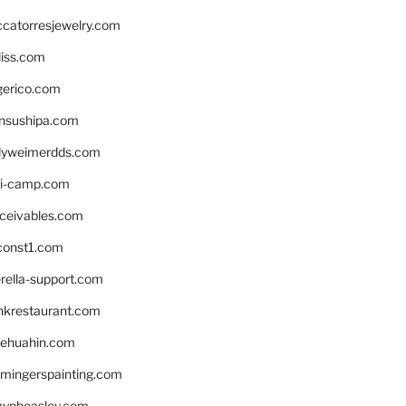
ccatorresjewelry.com
liss.com
gerico.com
nsushipa.com
yweimerdds.com
i-camp.com
eceivables.com
onst1.com
rella-support.com
inkrestaurant.com
rehuahin.com
ingerspainting.com
mypbeasley.com