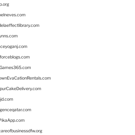
p.org
elneves.com
laeffectlibrary.com
lynns.com
nceyoganj.com
sforceblogs.com
nGames365.com
ownEvaCationRentals.com
lpurCakeDelivery.com
bjd.com
ligenceqatar.com
PikaApp.com
careofbusinessdfw.org