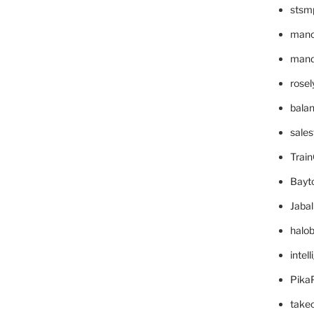
stsm
mano
mande
rose
bala
sale
Trai
Bayt
Jaba
halo
intel
Pika
take