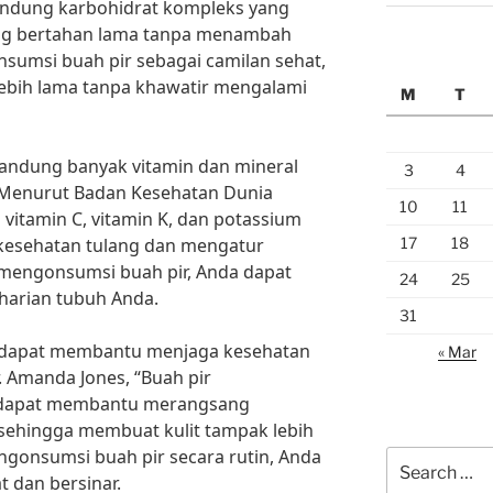
andung karbohidrat kompleks yang
ng bertahan lama tanpa menambah
sumsi buah pir sebagai camilan sehat,
ebih lama tanpa khawatir mengalami
M
T
ngandung banyak vitamin dan mineral
3
4
 Menurut Badan Kesehatan Dunia
10
11
itamin C, vitamin K, dan potassium
17
18
kesehatan tulang dan mengatur
 mengonsumsi buah pir, Anda dapat
24
25
harian tubuh Anda.
31
ga dapat membantu menjaga kesehatan
« Mar
. Amanda Jones, “Buah pir
 dapat membantu merangsang
 sehingga membuat kulit tampak lebih
gonsumsi buah pir secara rutin, Anda
Search
t dan bersinar.
for: