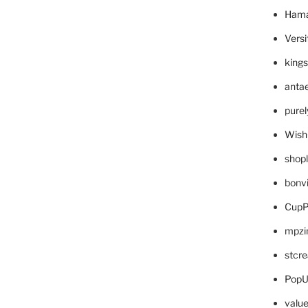
Hama
Versi
king
anta
pure
Wish
shop
bonv
CupP
mpzi
stcr
PopU
valu