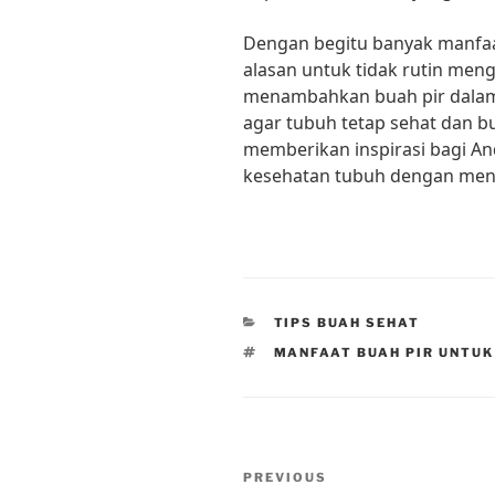
Dengan begitu banyak manfaat 
alasan untuk tidak rutin men
menambahkan buah pir dalam
agar tubuh tetap sehat dan bu
memberikan inspirasi bagi An
kesehatan tubuh dengan meng
CATEGORIES
TIPS BUAH SEHAT
TAGS
MANFAAT BUAH PIR UNTUK
Post
Previous
PREVIOUS