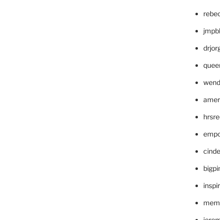
rebe
jmpb
drjor
quee
wend
amer
hrsr
empc
cinde
bigp
inspi
memm
jere