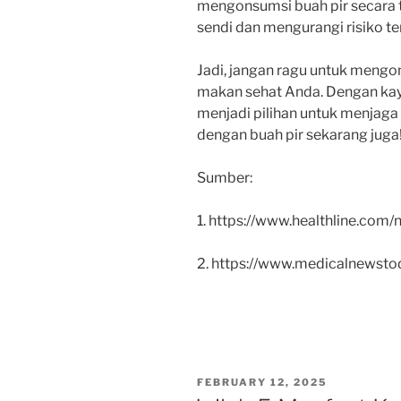
mengonsumsi buah pir secara t
sendi dan mengurangi risiko t
Jadi, jangan ragu untuk mengon
makan sehat Anda. Dengan kay
menjadi pilihan untuk menjaga 
dengan buah pir sekarang juga
Sumber:
1. https://www.healthline.com/n
2. https://www.medicalnewstod
POSTED
FEBRUARY 12, 2025
ON