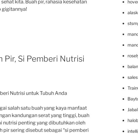
sehat kita. Buah pir, rahasia kesehatan
hove
 gigitannya!
alask
stsm
mano
mande
rose
Pir, Si Pemberi Nutrisi
bala
sale
Trai
beri Nutrisi untuk Tubuh Anda
Bayt
ai salah satu buah yang kaya manfaat
Jaba
engan kandungan serat yang tinggi, buah
halo
 nutrisi penting yang dibutuhkan oleh
ah pir sering disebut sebagai “si pemberi
intel