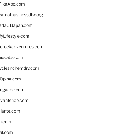
PikaApp.com
careofbusinessdfw.org
daOfJapan.com
fyLifestyle.com
screekadventures.com
euslabs.com
lycleanchemdry.com
Oping.com
legacee.com
ivantshop.com
lante.com
n.com
eal.com