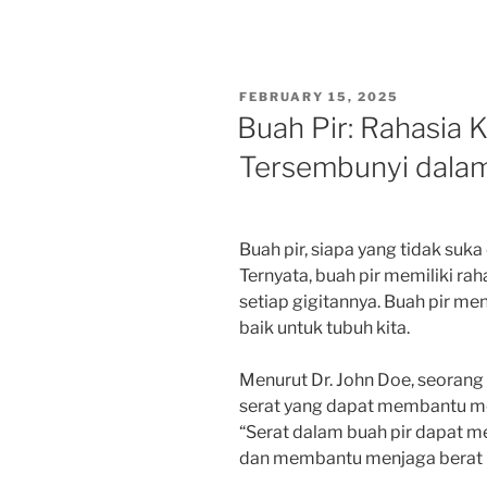
POSTED
FEBRUARY 15, 2025
ON
Buah Pir: Rahasia 
Tersembunyi dalam
Buah pir, siapa yang tidak suk
Ternyata, buah pir memiliki r
setiap gigitannya. Buah pir me
baik untuk tubuh kita.
Menurut Dr. John Doe, seorang 
serat yang dapat membantu me
“Serat dalam buah pir dapat 
dan membantu menjaga berat ba