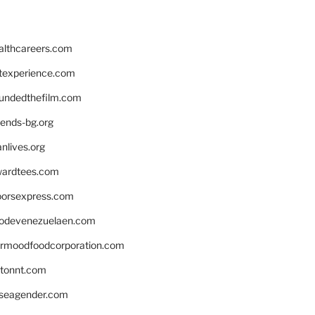
althcareers.com
ntexperience.com
undedthefilm.com
iends-bg.org
nlives.org
ardtees.com
loorsexpress.com
odevenezuelaen.com
ermoodfoodcorporation.com
stonnt.com
seagender.com