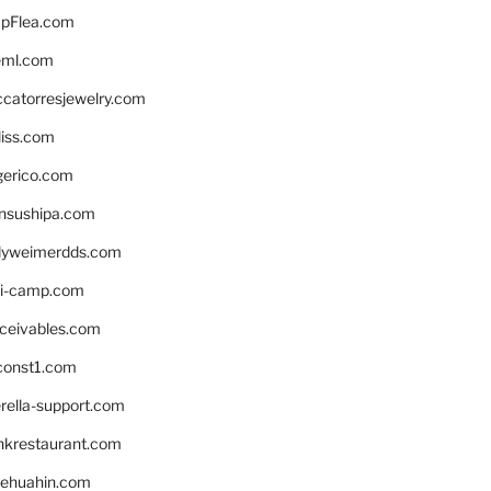
pFlea.com
eml.com
ccatorresjewelry.com
liss.com
gerico.com
nsushipa.com
yweimerdds.com
i-camp.com
eceivables.com
onst1.com
rella-support.com
inkrestaurant.com
rehuahin.com