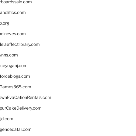
rboardssale.com
apolitics.com
p.org
elneves.com
laeffectlibrary.com
lynns.com
nceyoganj.com
sforceblogs.com
nGames365.com
ownEvaCationRentals.com
lpurCakeDelivery.com
bjd.com
ligenceqatar.com