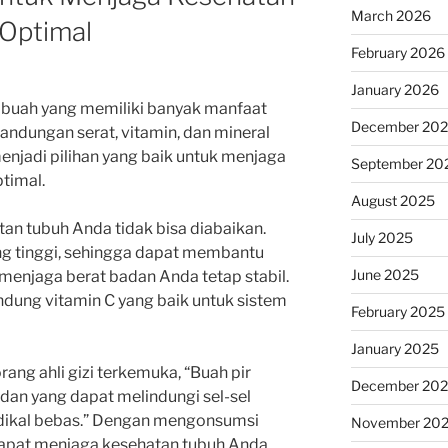
March 2026
Optimal
February 2026
January 2026
 buah yang memiliki banyak manfaat
December 20
andungan serat, vitamin, dan mineral
njadi pilihan yang baik untuk menjaga
September 20
timal.
August 2025
an tubuh Anda tidak bisa diabaikan.
July 2025
ng tinggi, sehingga dapat membantu
June 2025
enjaga berat badan Anda tetap stabil.
andung vitamin C yang baik untuk sistem
February 2025
January 2025
rang ahli gizi terkemuka, “Buah pir
December 20
an yang dapat melindungi sel-sel
adikal bebas.” Dengan mengonsumsi
November 20
 dapat menjaga kesehatan tubuh Anda