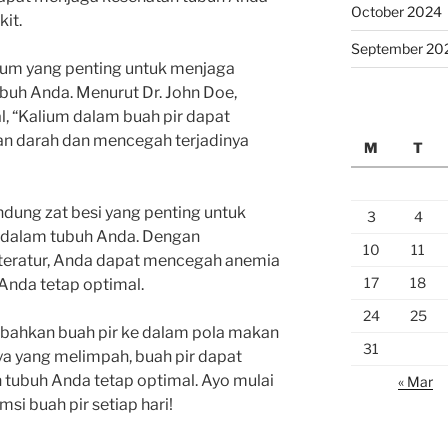
October 2024
it.
September 20
ium yang penting untuk menjaga
buh Anda. Menurut Dr. John Doe,
l, “Kalium dalam buah pir dapat
 darah dan mencegah terjadinya
M
T
andung zat besi yang penting untuk
3
4
 dalam tubuh Anda. Dengan
10
11
teratur, Anda dapat mencegah anemia
17
18
Anda tetap optimal.
24
25
mbahkan buah pir ke dalam pola makan
31
a yang melimpah, buah pir dapat
ubuh Anda tetap optimal. Ayo mulai
« Mar
i buah pir setiap hari!