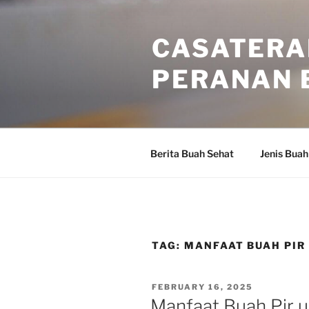
Skip
to
CASATERA
content
PERANAN 
Berita Buah Sehat
Jenis Buah
TAG:
MANFAAT BUAH PIR
POSTED
FEBRUARY 16, 2025
ON
Manfaat Buah Pir 