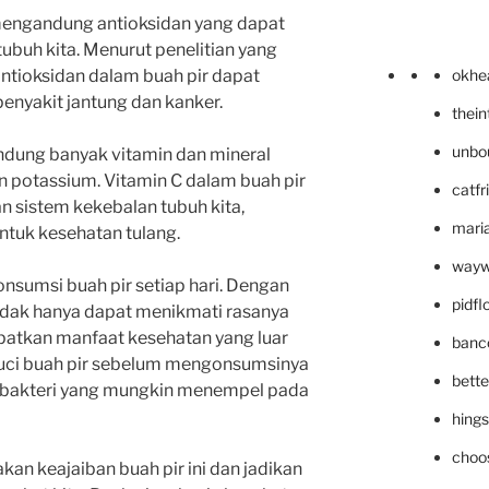
a mengandung antioksidan yang dapat
ubuh kita. Menurut penelitian yang
okhe
 antioksidan dalam buah pir dapat
nyakit jantung dan kanker.
thei
unbo
andung banyak vitamin dan mineral
dan potassium. Vitamin C dalam buah pir
catfr
sistem kekebalan tubuh kita,
maria
ntuk kesehatan tulang.
wayw
nsumsi buah pir setiap hari. Dengan
pidf
idak hanya dapat menikmati rasanya
patkan manfaat kesehatan yang luar
banc
cuci buah pir sebelum mengonsumsinya
bett
 bakteri yang mungkin menempel pada
hing
choo
kan keajaiban buah pir ini dan jadikan