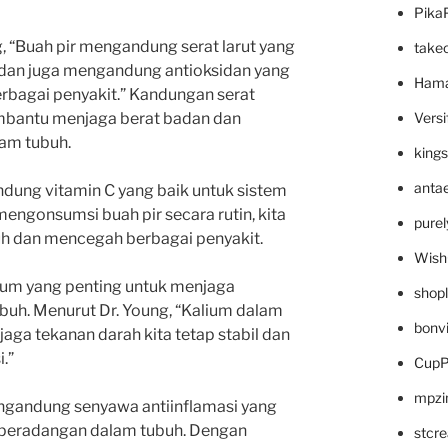
Pika
ng, “Buah pir mengandung serat larut yang
take
 dan juga mengandung antioksidan yang
Hama
erbagai penyakit.” Kandungan serat
Versi
mbantu menjaga berat badan dan
lam tubuh.
king
anta
andung vitamin C yang baik untuk sistem
engonsumsi buah pir secara rutin, kita
pure
h dan mencegah berbagai penyakit.
Wish
ium yang penting untuk menjaga
shop
uh. Menurut Dr. Young, “Kalium dalam
bonv
ga tekanan darah kita tetap stabil dan
.”
CupP
mpzi
mengandung senyawa antiinflamasi yang
peradangan dalam tubuh. Dengan
stcr