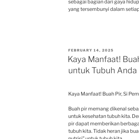
sebagai bagian dari gaya hidup 
yang tersembunyi dalam setiap
POSTED
FEBRUARY 14, 2025
ON
Kaya Manfaat! Buah 
untuk Tubuh Anda
Kaya Manfaat! Buah Pir, Si Pem
Buah pir memang dikenal sebag
untuk kesehatan tubuh kita. D
pir dapat memberikan berbagai
tubuh kita. Tidak heran jika bu
nutrisi” untuk tubuh kita.