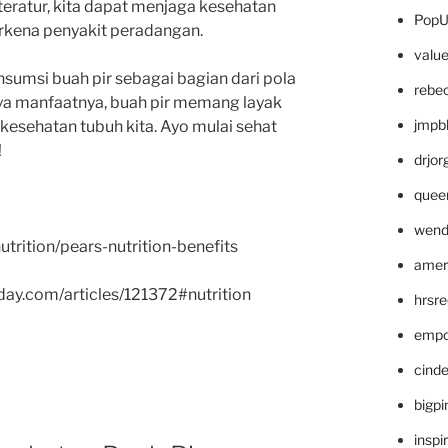
eratur, kita dapat menjaga kesehatan
PopU
erkena penyakit peradangan.
valu
sumsi buah pir sebagai bagian dari pola
rebe
a manfaatnya, buah pir memang layak
jmpb
kesehatan tubuh kita. Ayo mulai sehat
!
drjor
quee
wend
utrition/pears-nutrition-benefits
amer
ay.com/articles/121372#nutrition
hrsr
empc
cinde
bigp
inspi