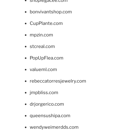
shoplegacee.com
bonvivantshop.com
CupPlante.com
mpzin.com
stcreal.com
PopUpFlea.com
valueml.com
rebeccatorresjewelry.com
jmpbliss.com
drjorgerico.com
queensushipa.com
wendyweimerdds.com