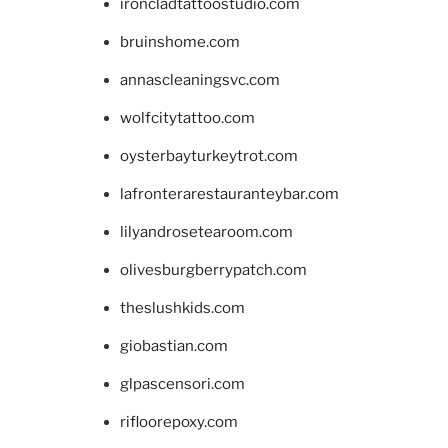
ironcladtattoostudio.com
bruinshome.com
annascleaningsvc.com
wolfcitytattoo.com
oysterbayturkeytrot.com
lafronterarestauranteybar.com
lilyandrosetearoom.com
olivesburgberrypatch.com
theslushkids.com
giobastian.com
glpascensori.com
rifloorepoxy.com