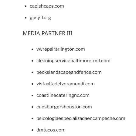
capishcaps.com
gpsyfl.org
MEDIA PARTNER III
vwrepairarlington.com
cleaningservicebaltimore-md.com
beckslandscapeandfence.com
vistaaltadelveramendi.com
coastlinecateringnc.com
cuesburgershouston.com
psicologiaespecializadaencampeche.com
dmtacos.com