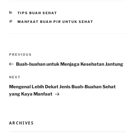
CATEGORIES
TIPS BUAH SEHAT
TAGS
MANFAAT BUAH PIR UNTUK SEHAT
Post
Previous
PREVIOUS
navigation
Post
Buah-buahan untuk Menjaga Kesehatan Jantung
Next
NEXT
Post
Mengenal Lebih Dekat Jenis Buah-Buahan Sehat
yang Kaya Manfaat
ARCHIVES