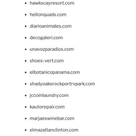
hawkscayresort.com
hellonquads.com
diarioanimales.com
decogaleri.com
unavozparadios.com
shoes-vert.com
elbotanicopanama.com
shadyoaksrockportrvpark.com
jccoinlaundry.com
kautorepair.com
marjaeswinebar.com
elmazatlanclinton.com