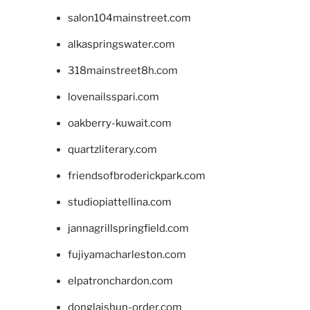
salon104mainstreet.com
alkaspringswater.com
318mainstreet8h.com
lovenailsspari.com
oakberry-kuwait.com
quartzliterary.com
friendsofbroderickpark.com
studiopiattellina.com
jannagrillspringfield.com
fujiyamacharleston.com
elpatronchardon.com
donglaishun-order.com