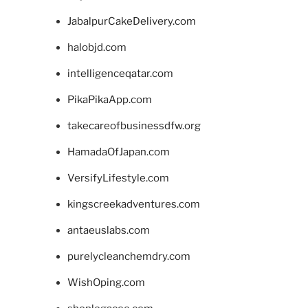
JabalpurCakeDelivery.com
halobjd.com
intelligenceqatar.com
PikaPikaApp.com
takecareofbusinessdfw.org
HamadaOfJapan.com
VersifyLifestyle.com
kingscreekadventures.com
antaeuslabs.com
purelycleanchemdry.com
WishOping.com