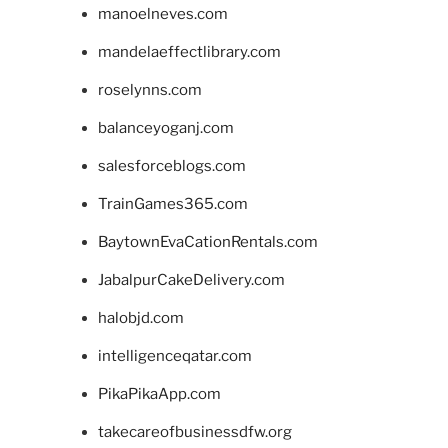
manoelneves.com
mandelaeffectlibrary.com
roselynns.com
balanceyoganj.com
salesforceblogs.com
TrainGames365.com
BaytownEvaCationRentals.com
JabalpurCakeDelivery.com
halobjd.com
intelligenceqatar.com
PikaPikaApp.com
takecareofbusinessdfw.org