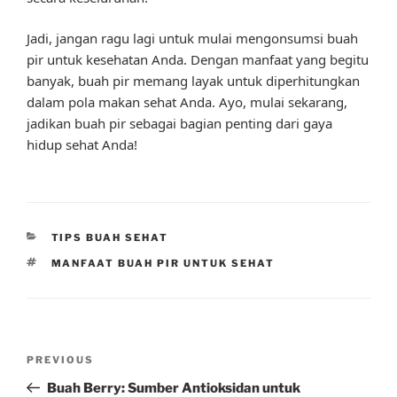
Jadi, jangan ragu lagi untuk mulai mengonsumsi buah
pir untuk kesehatan Anda. Dengan manfaat yang begitu
banyak, buah pir memang layak untuk diperhitungkan
dalam pola makan sehat Anda. Ayo, mulai sekarang,
jadikan buah pir sebagai bagian penting dari gaya
hidup sehat Anda!
CATEGORIES
TIPS BUAH SEHAT
TAGS
MANFAAT BUAH PIR UNTUK SEHAT
Post
Previous
PREVIOUS
navigation
Post
Buah Berry: Sumber Antioksidan untuk