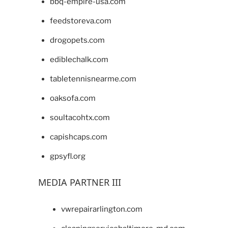
bbq-empire-usa.com
feedstoreva.com
drogopets.com
ediblechalk.com
tabletennisnearme.com
oaksofa.com
soultacohtx.com
capishcaps.com
gpsyfl.org
MEDIA PARTNER III
vwrepairarlington.com