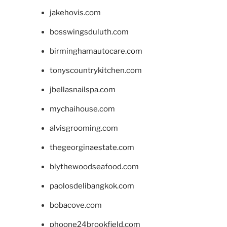
jakehovis.com
bosswingsduluth.com
birminghamautocare.com
tonyscountrykitchen.com
jbellasnailspa.com
mychaihouse.com
alvisgrooming.com
thegeorginaestate.com
blythewoodseafood.com
paolosdelibangkok.com
bobacove.com
phoone24brookfield.com