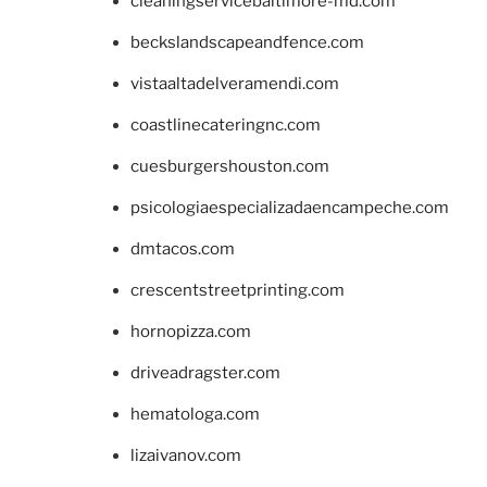
cleaningservicebaltimore-md.com
beckslandscapeandfence.com
vistaaltadelveramendi.com
coastlinecateringnc.com
cuesburgershouston.com
psicologiaespecializadaencampeche.com
dmtacos.com
crescentstreetprinting.com
hornopizza.com
driveadragster.com
hematologa.com
lizaivanov.com