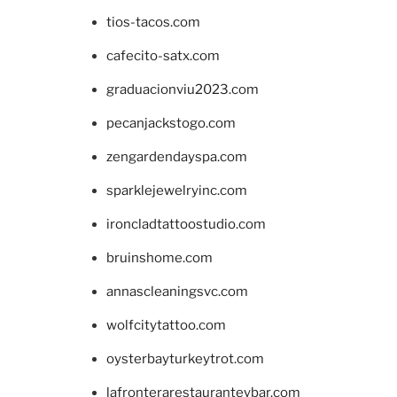
tios-tacos.com
cafecito-satx.com
graduacionviu2023.com
pecanjackstogo.com
zengardendayspa.com
sparklejewelryinc.com
ironcladtattoostudio.com
bruinshome.com
annascleaningsvc.com
wolfcitytattoo.com
oysterbayturkeytrot.com
lafronterarestauranteybar.com