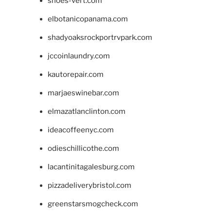
shoes-vert.com
elbotanicopanama.com
shadyoaksrockportrvpark.com
jccoinlaundry.com
kautorepair.com
marjaeswinebar.com
elmazatlanclinton.com
ideacoffeenyc.com
odieschillicothe.com
lacantinitagalesburg.com
pizzadeliverybristol.com
greenstarsmogcheck.com