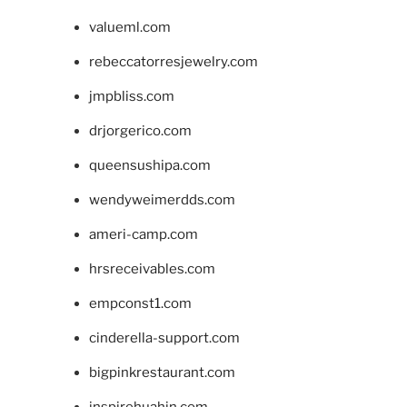
valueml.com
rebeccatorresjewelry.com
jmpbliss.com
drjorgerico.com
queensushipa.com
wendyweimerdds.com
ameri-camp.com
hrsreceivables.com
empconst1.com
cinderella-support.com
bigpinkrestaurant.com
inspirehuahin.com