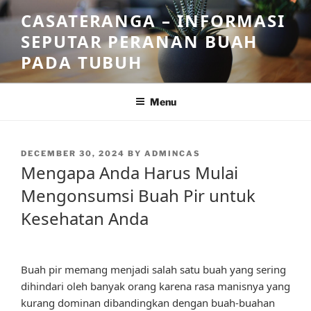
Skip
CASATERANGA – INFORMASI
to
SEPUTAR PERANAN BUAH
content
PADA TUBUH
Menu
POSTED
DECEMBER 30, 2024
BY
ADMINCAS
ON
Mengapa Anda Harus Mulai
Mengonsumsi Buah Pir untuk
Kesehatan Anda
Buah pir memang menjadi salah satu buah yang sering
dihindari oleh banyak orang karena rasa manisnya yang
kurang dominan dibandingkan dengan buah-buahan