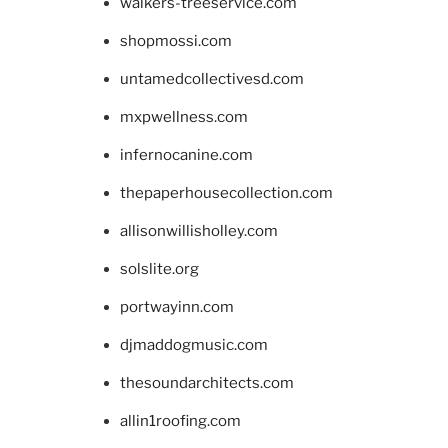
walkers-treeservice.com
shopmossi.com
untamedcollectivesd.com
mxpwellness.com
infernocanine.com
thepaperhousecollection.com
allisonwillisholley.com
solslite.org
portwayinn.com
djmaddogmusic.com
thesoundarchitects.com
allin1roofing.com