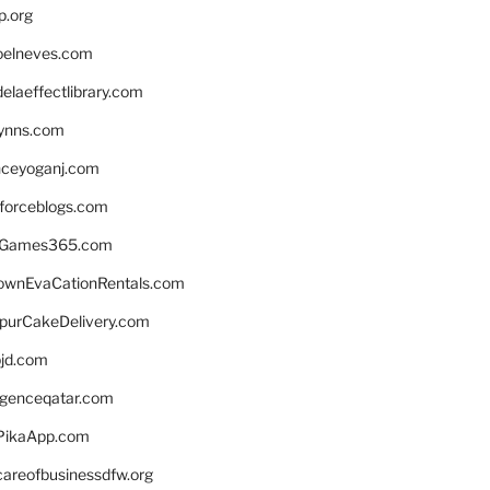
p.org
elneves.com
laeffectlibrary.com
lynns.com
nceyoganj.com
sforceblogs.com
nGames365.com
ownEvaCationRentals.com
lpurCakeDelivery.com
bjd.com
ligenceqatar.com
PikaApp.com
careofbusinessdfw.org