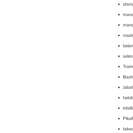
stsm
mano
mande
rose
bala
sale
Trai
Bayt
Jaba
halo
intel
Pika
take