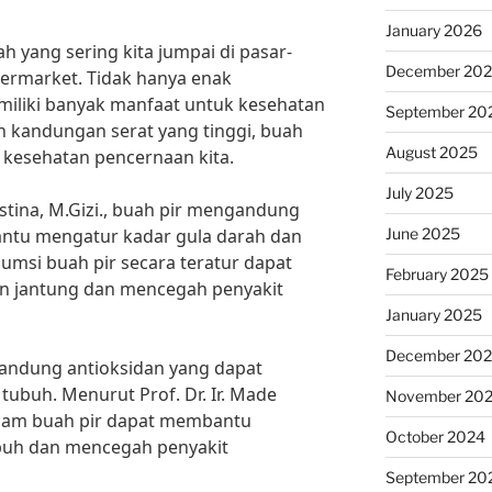
January 2026
h yang sering kita jumpai di pasar-
December 20
ermarket. Tidak hanya enak
miliki banyak manfaat untuk kesehatan
September 20
 kandungan serat yang tinggi, buah
August 2025
kesehatan pencernaan kita.
July 2025
ustina, M.Gizi., buah pir mengandung
June 2025
antu mengatur kadar gula darah dan
umsi buah pir secara teratur dapat
February 2025
 jantung dan mencegah penyakit
January 2025
December 20
ngandung antioksidan yang dapat
tubuh. Menurut Prof. Dr. Ir. Made
November 20
dalam buah pir dapat membantu
October 2024
ubuh dan mencegah penyakit
September 20