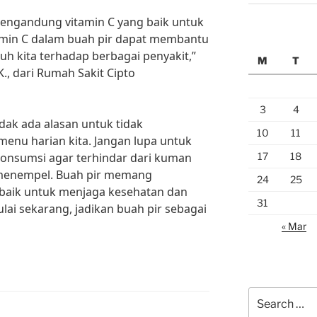
 mengandung vitamin C yang baik untuk
tamin C dalam buah pir dapat membantu
h kita terhadap berbagai penyakit,”
M
T
K., dari Rumah Sakit Cipto
3
4
dak ada alasan untuk tidak
10
11
enu harian kita. Jangan lupa untuk
17
18
konsumsi agar terhindar dari kuman
 menempel. Buah pir memang
24
25
 baik untuk menjaga kesehatan dan
31
lai sekarang, jadikan buah pir sebagai
« Mar
Search
for: