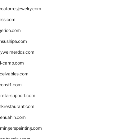
ccatorresjewelry.com
liss.com
gerico.com
nsushipa.com
yweimerdds.com
i-camp.com
eceivables.com
onst1.com
rella-support.com
inkrestaurant.com
rehuahin.com
ingerspainting.com
mypbeasley.com