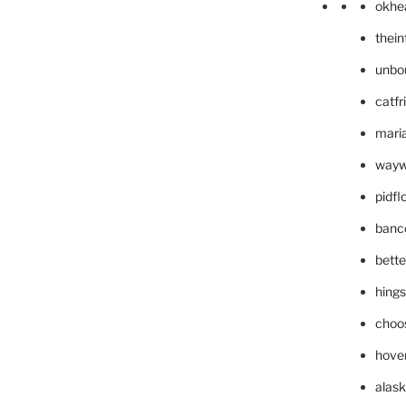
okhe
thei
unbo
catfr
maria
wayw
pidf
banc
bett
hing
choo
hove
alask