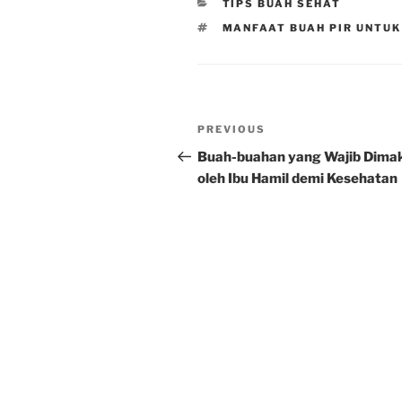
CATEGORIES
TIPS BUAH SEHAT
TAGS
MANFAAT BUAH PIR UNTUK
Post
Previous
PREVIOUS
navigation
Post
Buah-buahan yang Wajib Dima
oleh Ibu Hamil demi Kesehatan