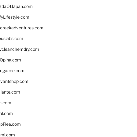
daOfJapan.com
fyLifestyle.com
screekadventures.com
euslabs.com
lycleanchemdry.com
Oping.com
legacee.com
ivantshop.com
lante.com
n.com
eal.com
pFlea.com
eml.com