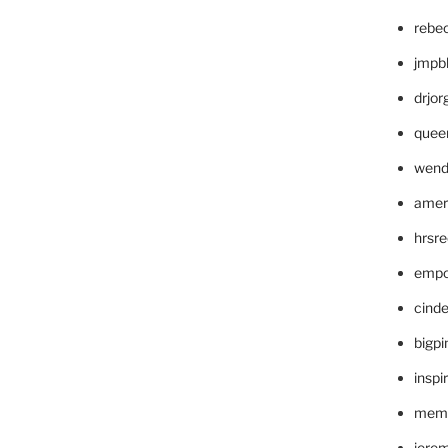
rebe
jmpb
drjor
quee
wend
amer
hrsr
empc
cinde
bigp
inspi
memm
jere