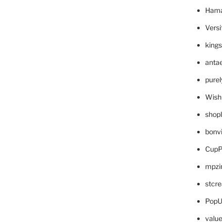
Hama
Versi
king
anta
pure
Wish
shop
bonv
CupP
mpzi
stcr
PopU
valu