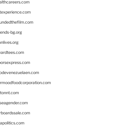
althcareers.com
ntexperience.com
undedthefilm.com
iends-bg.org
nlives.org
ardtees.com
loorsexpress.com
odevenezuelaen.com
ermoodfoodcorporation.com
stonnt.com
seagender.com
rboardssale.com
apolitics.com