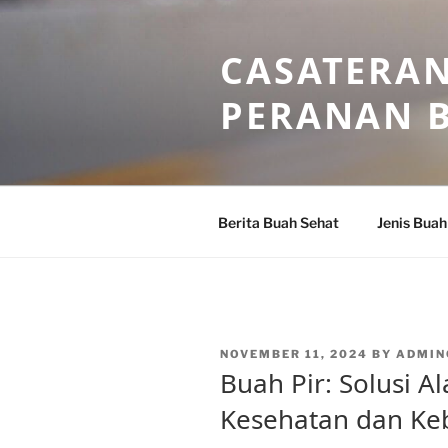
Skip
to
CASATERAN
content
PERANAN 
Berita Buah Sehat
Jenis Buah
POSTED
NOVEMBER 11, 2024
BY
ADMIN
ON
Buah Pir: Solusi 
Kesehatan dan Ke