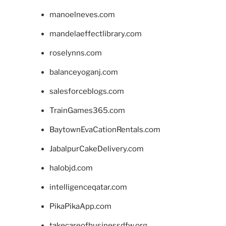
manoelneves.com
mandelaeffectlibrary.com
roselynns.com
balanceyoganj.com
salesforceblogs.com
TrainGames365.com
BaytownEvaCationRentals.com
JabalpurCakeDelivery.com
halobjd.com
intelligenceqatar.com
PikaPikaApp.com
takecareofbusinessdfw.org