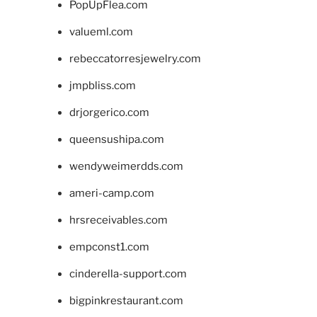
PopUpFlea.com
valueml.com
rebeccatorresjewelry.com
jmpbliss.com
drjorgerico.com
queensushipa.com
wendyweimerdds.com
ameri-camp.com
hrsreceivables.com
empconst1.com
cinderella-support.com
bigpinkrestaurant.com