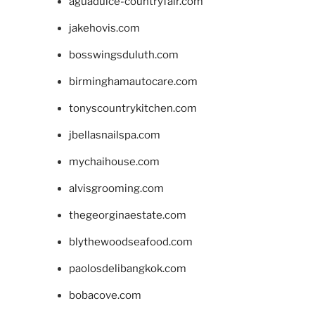
aguadulce-countryfair.com
jakehovis.com
bosswingsduluth.com
birminghamautocare.com
tonyscountrykitchen.com
jbellasnailspa.com
mychaihouse.com
alvisgrooming.com
thegeorginaestate.com
blythewoodseafood.com
paolosdelibangkok.com
bobacove.com