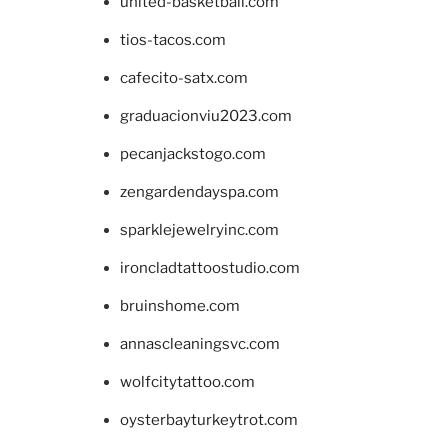
united-basketball.com
tios-tacos.com
cafecito-satx.com
graduacionviu2023.com
pecanjackstogo.com
zengardendayspa.com
sparklejewelryinc.com
ironcladtattoostudio.com
bruinshome.com
annascleaningsvc.com
wolfcitytattoo.com
oysterbayturkeytrot.com