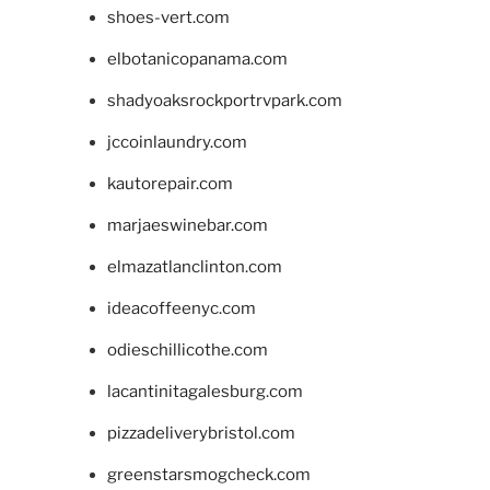
shoes-vert.com
elbotanicopanama.com
shadyoaksrockportrvpark.com
jccoinlaundry.com
kautorepair.com
marjaeswinebar.com
elmazatlanclinton.com
ideacoffeenyc.com
odieschillicothe.com
lacantinitagalesburg.com
pizzadeliverybristol.com
greenstarsmogcheck.com