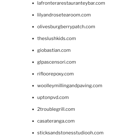
lafronterarestauranteybar.com
lilyandrosetearoom.com
olivesburgberrypatch.com
theslushkids.com
giobastian.com
glpascensori.com
rifloorepoxy.com
woolleymillingandpaving.com
uptonpvd.com
2troublegrill.com
casateranga.com
sticksandstonesstudiooh.com