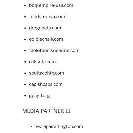
bbq-empire-usa.com
feedstoreva.com
drogopets.com
ediblechalk.com
tabletennisnearme.com
oaksofa.com
soultacohtx.com
capishcaps.com
gpsyfl.org
MEDIA PARTNER III
vwrepairarlington.com